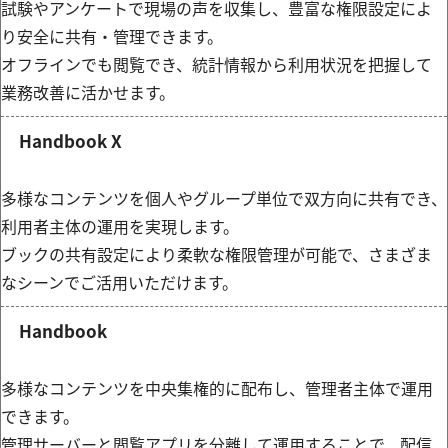
試験やアンケートで現場の声を収集し、豊富な権限設定によ
り安全に共有・管理できます。
オフラインでも閲覧でき、統計情報から利用状況を把握して
業務改善に活かせます。
Handbook X
Handbook X紹介動画
多様なコンテンツを個人やグループ単位で双方向に共有でき、
P
共有
利用者主体の運用を実現します。
ブックの共有設定により柔軟な権限管理が可能で、さまざま
なシーンでご活用いただけます。
l
Handbook
Handbook紹介動画
多様なコンテンツを中央集権的に配布し、管理者主体で運用
P
共有
a
できます。
管理サーバーと閲覧アプリを分離して運用することで、配信