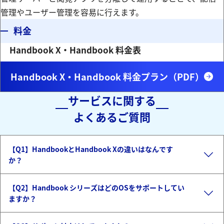
管理やユーザー管理を容易に行えます。
l
y
料金
Handbook X・Handbook 料金表
a
V
Handbook X・Handbook 料金プラン（PDF）
サービスに関する
よくあるご質問
y
i
【Q1】HandbookとHandbook Xの違いはなんです
か？
V
d
【Q2】Handbook シリーズはどのOSをサポートしてい
ますか？
i