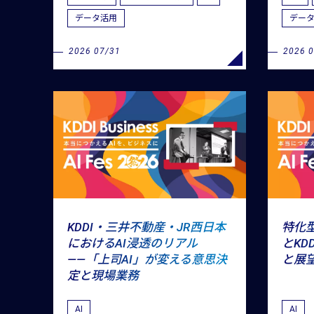
データ活用
デー
2026 07/31
2026 
KDDI・三井不動産・JR西日本
特化型
におけるAI浸透のリアル
とKD
――「上司AI」が変える意思決
と展
定と現場業務
AI
AI