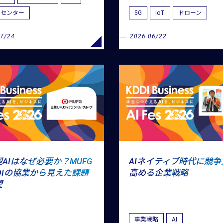
タセンター
5G
IoT
ドローン
07/24
2026 06/22
AIはなぜ必要か？MUFG
AIネイティブ時代に競争
DIの協業から見えた課題
高める企業戦略
望
事業戦略
AI