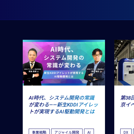
AI時代、システム開発の常識
第38
が変わる――新生KDDIアイレッ
京イ
トが実現するAI駆動開発とは
事業戦略
アジャイル開発
AI
DX