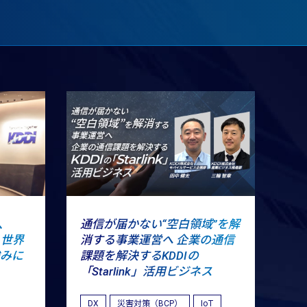
、
通信が届かない“空白領域”を解
 世界
消する事業運営へ 企業の通信
強みに
課題を解決するKDDIの
「Starlink」活用ビジネス
DX
災害対策（BCP）
IoT