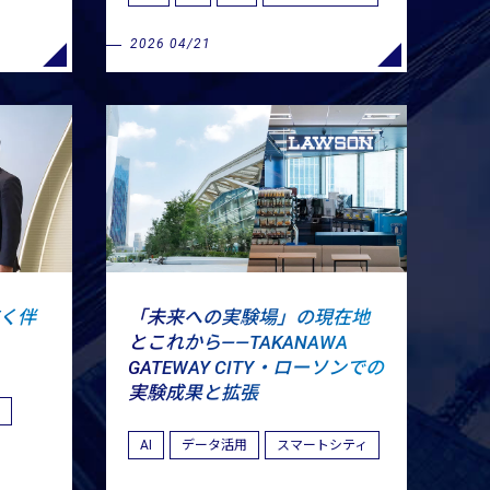
2026 04/21
描く伴
「未来への実験場」の現在地
とこれから――TAKANAWA
GATEWAY CITY・ローソンでの
実験成果と拡張
化
AI
データ活用
スマートシティ