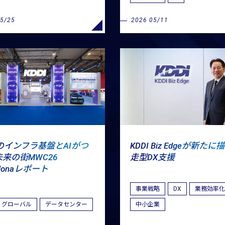
05/25
2026 05/11
Iのインフラ基盤とAIがつ
KDDI Biz Edgeが新たに
来の街MWC26
走型DX支援
elonaレポート
事業戦略
DX
業務効率
グローバル
データセンター
中小企業