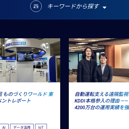
キーワードから探す
回 ものづくりワールド 東
自動運転支える遠隔監視
ベントレポート
KDDI本格参入の理由 ――
4200万台の運用実績を
AI
データ活用
IoT