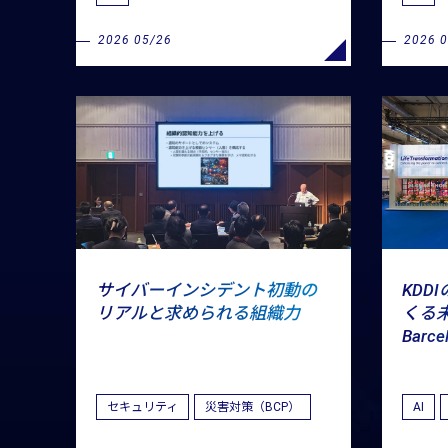
2026 05/26
2026 
サイバーインシデント初動の
KDD
リアルと求められる組織力
くる未
Barc
セキュリティ
災害対策（BCP）
AI