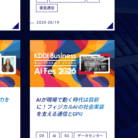
衛星通信
2026 06/19
力を
AIが現場で動く時代は目前
に！フィジカルAIの社会実装
を支える通信とGPU
DX
AI
5G
データセンター