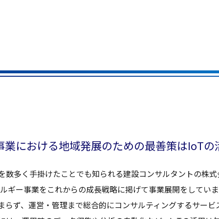
事業
における
地域発展
のための
最善策
はIoTの
を
数多
く
手掛
けたことでも知られる
建設
コンサルタント
の
株式
ルギー
事業
をこれからの
成長戦略
に掲げて
事業展開
をしていま
まらず、
運営
・
管理
まで
総合的
に
コンサルティング
する
サービ