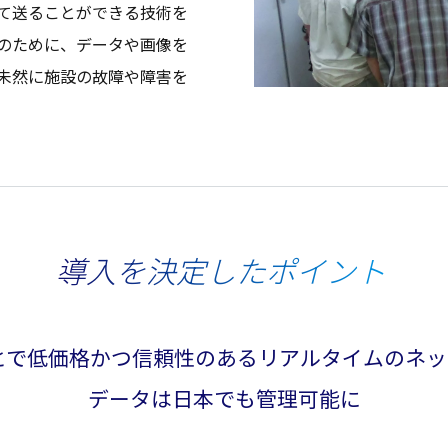
て送ることができる
技術
を
のために、
データ
や
画像
を
未然
に
施設
の
故障
や
障害
を
導入を決定したポイント
とで
低価格
かつ
信頼性
のある
リアルタイム
の
ネッ
データ
は
日本
でも
管理可能
に