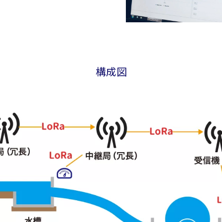
。
構成図