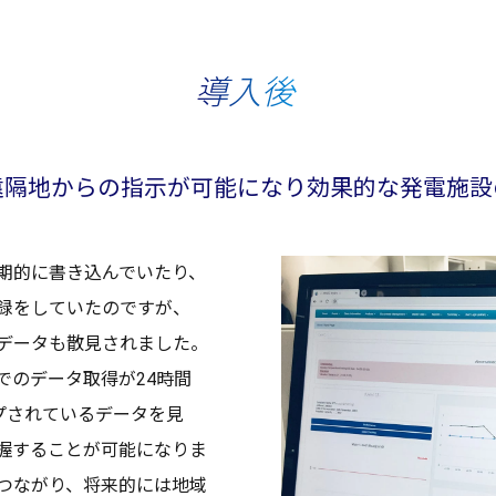
導入後
遠隔地
からの
指示
が
可能
になり
効果的
な
発電施設
期的
に書き込んでいたり、
録
をしていたのですが、
データ
も
散見
されました。
での
データ
取得
が24
時間
プ
されている
データ
を見
握
することが
可能
になりま
つながり、
将来的
には
地域