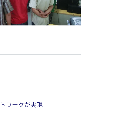
トワーク
が
実現