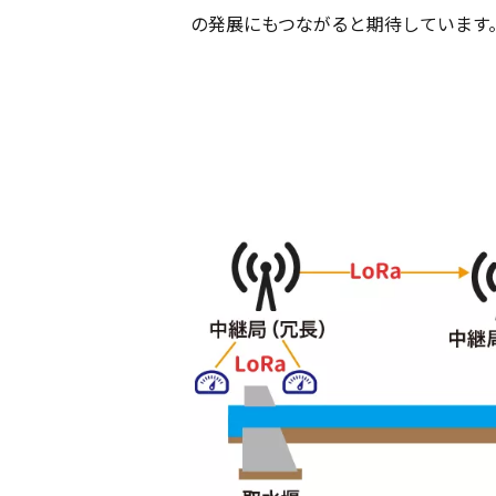
の
発展
にもつながると
期待
しています