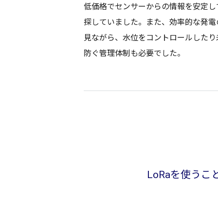
低価格
で
センサー
からの
情報
を
安定
し
探していました。また、
効率的
な
発電
見ながら、
水位
を
コントロール
したり
防ぐ
管理体制
も
必要
でした。
LoRaを使うこ