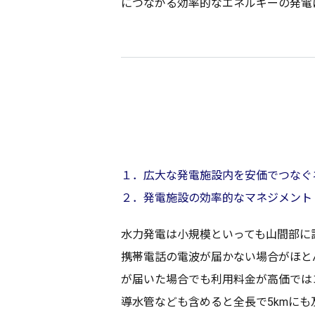
につながる
効率的
な
エネルギー
の
発電
１．広大な発電施設内を安価でつなぐ
２．発電施設の効率的なマネジメント
水力発電
は
小規模
といっても
山間部
に
携帯電話
の
電波
が届かない
場合
がほと
が届いた
場合
でも
利用料金
が
高価
では
導水管
なども含めると
全長
で5kmにも