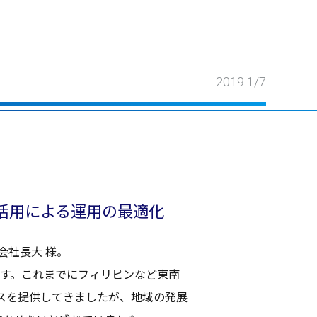
2019 1/7
活用
による
運用
の
最適化
会社長大 様
。
す。これまでに
フィリピン
など
東南
ス
を
提供
してきましたが、
地域
の
発展