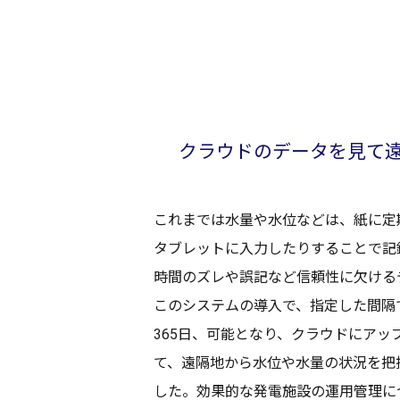
クラウド
の
データ
を見て
これまでは
水量
や
水位
などは、紙に
定
タブレット
に
入力
したりすることで
記
時間
の
ズレ
や
誤記
など
信頼性
に欠ける
この
システム
の
導入
で、
指定
した
間隔
365日、
可能
となり、
クラウド
に
アッ
て、
遠隔地
から
水位
や
水量
の
状況
を
把
した。
効果的
な
発電施設
の
運用管理
に