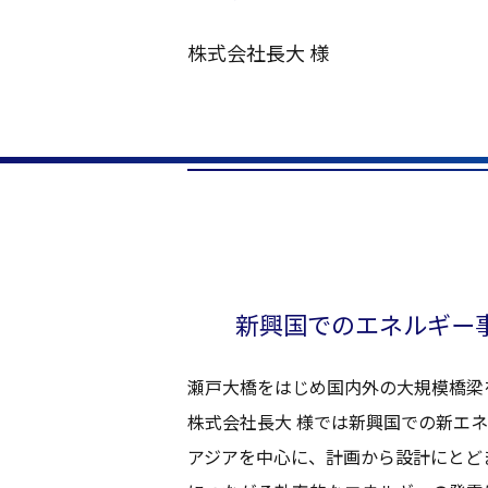
株式会社長大 様
新興国
での
エネルギー
瀬戸大橋
をはじめ
国内外
の
大規模橋梁
株式会社長大 様
では
新興国
での新
エネ
アジア
を
中心
に、
計画
から
設計
にとど