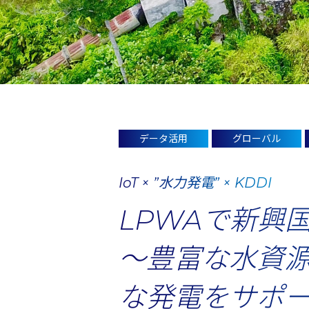
データ活用
グローバル
IoT × ”水力発電” × KDDI
LPWAで新興
～豊富な水資
な発電をサポ