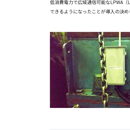
低消費電力
で
広域通信可能
なLPWA（Lo
できるようになったことが
導入
の決め