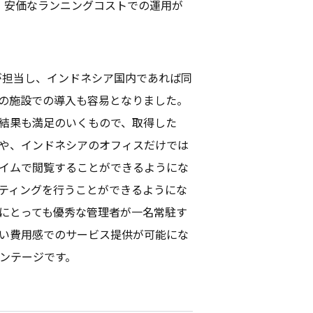
、
安価
な
ランニングコスト
での
運用
が
が
担当
し、
インドネシア
国内
であれば同
の
施設
での
導入
も
容易
となりました。
結果
も
満足
のいくもので、
取得
した
や、
インドネシア
の
オフィス
だけでは
イム
で
閲覧
することができるようにな
ティング
を行うことができるようにな
にとっても
優秀
な
管理者
が
一名常駐
す
い
費用感
での
サービス
提供
が
可能
にな
ンテージ
です。