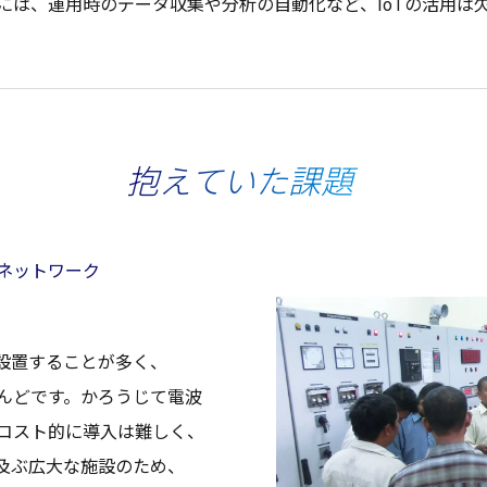
には、
運用時
の
データ
収集
や
分析
の
自動化
など、IoTの
活用
は
抱えていた課題
ネットワーク
設置
することが多く、
んどです。かろうじて
電波
コスト
的に
導入
は難しく、
及ぶ
広大
な
施設
のため、