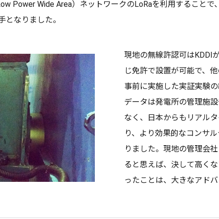
w Power Wide Area）
ネットワーク
のLoRaを
利用
することで
手となりました。
現地
の
無線許認可
はKDDI
じ
免許
で
設置
が
可能
で、他
事前
に
実施
した
実証実験
の
データ
は
発電所
の
管理施設
なく、
日本
からも
リアルタ
り、より
効果的
な
コンサル
りました。
現地
の
管理会社
ると思えば、決して高くな
ったことは、大きな
アドバ