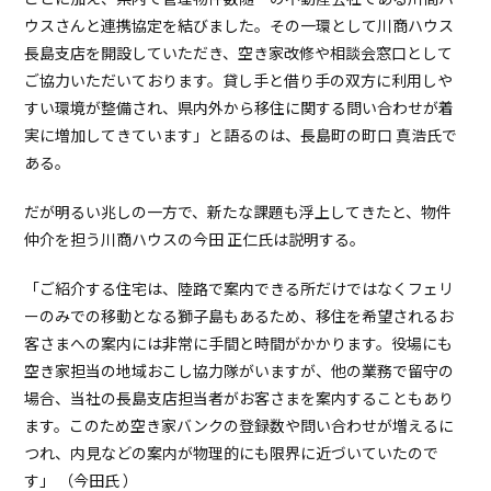
ウスさんと連携協定を結びました。その一環として川商ハウス
長島支店を開設していただき、空き家改修や相談会窓口として
ご協力いただいております。貸し手と借り手の双方に利用しや
すい環境が整備され、県内外から移住に関する問い合わせが着
実に増加してきています」と語るのは、長島町の町口 真浩氏で
ある。
だが明るい兆しの一方で、新たな課題も浮上してきたと、物件
仲介を担う川商ハウスの今田 正仁氏は説明する。
「ご紹介する住宅は、陸路で案内できる所だけではなくフェリ
ーのみでの移動となる獅子島もあるため、移住を希望されるお
客さまへの案内には非常に手間と時間がかかります。役場にも
空き家担当の地域おこし協力隊がいますが、他の業務で留守の
場合、当社の長島支店担当者がお客さまを案内することもあり
ます。このため空き家バンクの登録数や問い合わせが増えるに
つれ、内見などの案内が物理的にも限界に近づいていたので
す」 （今田氏 ）