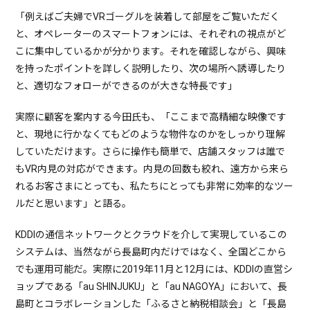
「例えばご夫婦でVRゴーグルを装着して部屋をご覧いただく
と、オペレーターのスマートフォンには、それぞれの視点がど
こに集中しているかが分かります。それを確認しながら、興味
を持ったポイントを詳しく説明したり、次の場所へ誘導したり
と、適切なフォローができるのが大きな特長です」
実際に顧客を案内する今田氏も、「ここまで高精細な映像です
と、現地に行かなくてもどのような物件なのかをしっかり理解
していただけます。さらに操作も簡単で、店舗スタッフは誰で
もVR内見の対応ができます。内見の回数も絞れ、遠方から来ら
れるお客さまにとっても、私たちにとっても非常に効率的なツー
ルだと思います」と語る。
KDDIの通信ネットワークとクラウドを介して実現しているこの
システムは、当然ながら長島町内だけではなく、全国どこから
でも運用可能だ。実際に2019年11月と12月には、KDDIの直営シ
ョップである「au SHINJUKU」と「au NAGOYA」において、長
島町とコラボレーションした「ふるさと納税相談会」と「長島