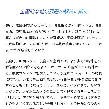
全国的な地域課題の解決に期待
現在、高解像度VRシステムは、長島町役場と川商ハウスの長島
支店、鹿児島本店の3カ所に常設されており、移住を検討するお
客さまが自由に閲覧することが可能だ。高解像度VRコンテンツ
の登録物件は、まだ8件だが、内見数は着実に増えており、これ
まで2件が成約したという。
長島町、川商ハウス、長島未来企画では、より多くの物件を高
解像度VRで紹介できるよう、オーナーの許諾がとれた物件か
ら、順次コンテンツを拡大していく予定だという。 「5Gの時代
になれば、いまは静止画で見せている高解像度VRを動画で配信
することも可能になるでしょう。さらにライブ通信で、お客さ
まがリアルタイムにカメラを動かして内見できるサービスが実
現すれば、空き家対策だけでなく、不動産仲介業のあり方その
ものも大きく変わることが予想されます」と今田氏は今後のイ