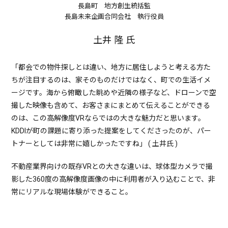
長島町 地方創生統括監
長島未来企画合同会社 執行役員
土井 隆 氏
「都会での物件探しとは違い、地方に居住しようと考える方た
ちが注目するのは、家そのものだけではなく、町での生活イメ
ージです。海から俯瞰した眺めや近隣の様子など、ドローンで空
撮した映像も含めて、お客さまにまとめて伝えることができる
のは、この高解像度VRならではの大きな魅力だと思います。
KDDIが町の課題に寄り添った提案をしてくださったのが、パー
トナーとしては非常に嬉しかったですね」 ( 土井氏 )
不動産業界向けの既存VRとの大きな違いは、球体型カメラで撮
影した360度の高解像度画像の中に利用者が入り込むことで、非
常にリアルな現場体験ができること。