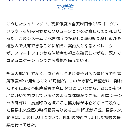
で推進
こうしたタイミングで、高解像度の全天球画像とVRゴーグル、
クラウドを組み合わせたソリューションを提案したのがKDDIだ
った。このシステムは4K解像度で記録した360度見渡せるVRを
複数人で共有できることに加え、案内人となるオペレーター
が、スマートフォンから体験者の視点を確認しながら、双方で
コミュニケーションできる機能も備えている。
部屋内部だけでなく、窓から見える風景や周辺の景色までも高
解像度VRで見せることが可能だ。このため移住希望者は、離れ
た場所にある不動産業者の窓口や役場にいながら、あたかも現
地に赴いて内見しているかのような体験ができる。VRコンテン
ツの制作は、長島町の地域おこし協力隊が中心となって設立し
た長島未来企画の執行役員も務める土井 隆氏が担当。長島未来
企画は、町のIT活用について、KDDIの技術を活用した複数の提
案を行ってきた。