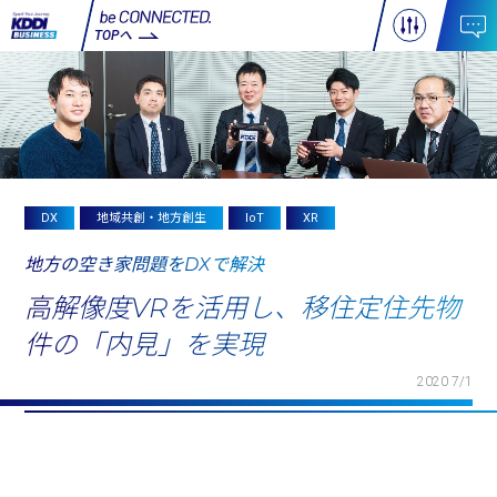
TOPへ
DX
地域共創・地方創生
IoT
XR
地方の空き家問題をDXで解決
高解像度VRを活用し、移住定住先物
件の「内見」を実現
2020 7/1