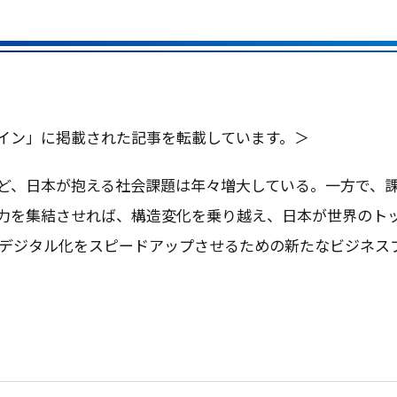
イン」に掲載された記事を転載しています。＞
ど、
日本
が抱える
社会課題
は年々
増大
している。
一方
で、
力を
集結
させれば、
構造変化
を乗り越え、
日本
が
世界
の
ト
デジタル
化を
スピードアップ
させるための新たな
ビジネス
。