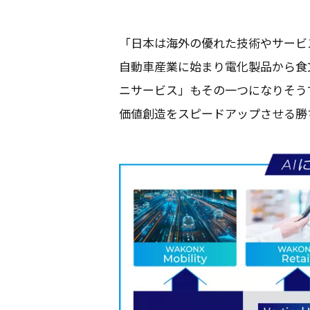
「
日本
は
海外
の優れた
技術
や
サービ
自動車産業
に始まり
電化製品
から
食
ニ
サービス
」もその一つになりそう
価値創造
を
スピードアップ
させる勝