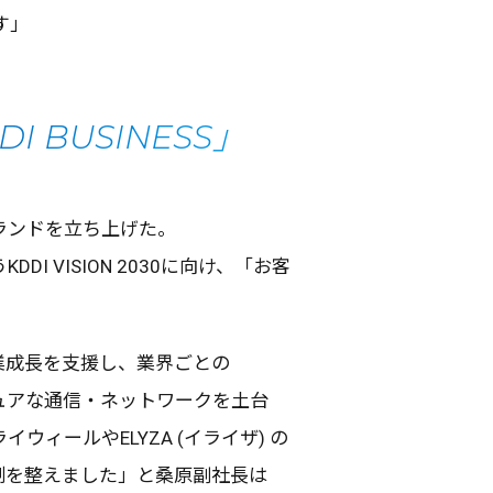
す」
BUSINESS」
ランド
を立ち上げた。
DI VISION 2030に向け、「お客
業成長
を
支援
し、
業界
ごとの
ュア
な
通信
・ネットワーク
を
土台
ライウィール
やELYZA (
イライザ
) の
制
を整えました」と
桑原副社長
は