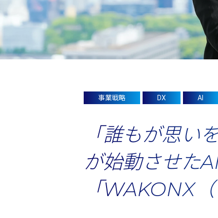
事業戦略
DX
AI
「誰もが思いを
が始動させたA
「WAKONX