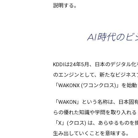
説明
する。
AI時代の
KDDIは24年5月、
日本
の
デジタル
化
の
エンジン
として、新たな
ビジネス
「WAKONX (
ワコンクロス
)」を
始動
「WAKON」という
名称
は、
日本固
らの優れた
知識
や
学問
を取り入れる
「X」(
クロス
) は、あらゆるものを
生み出していくことを
意味
する。