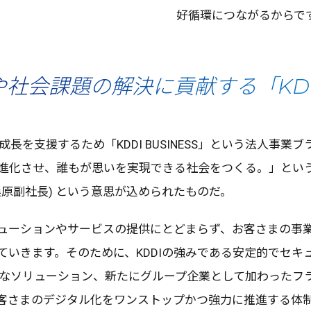
好循環
につながるからで
社会課題の解決に貢献する「KDDI 
成長
を
支援
するため「KDDI BUSINESS」という
法人事業
ブ
進化
させ、誰もが思いを
実現
できる
社会
をつくる。」というKD
桑原副社長
) という
意思
が込められたものだ。
ューション
や
サービス
の
提供
にとどまらず、お客さまの
事
ていきます。そのために、KDDIの強みである
安定的
で
セキ
な
ソリューション
、新たに
グループ
企業
として加わった
フ
客さまの
デジタル
化を
ワンストップ
かつ
強力
に
推進
する
体