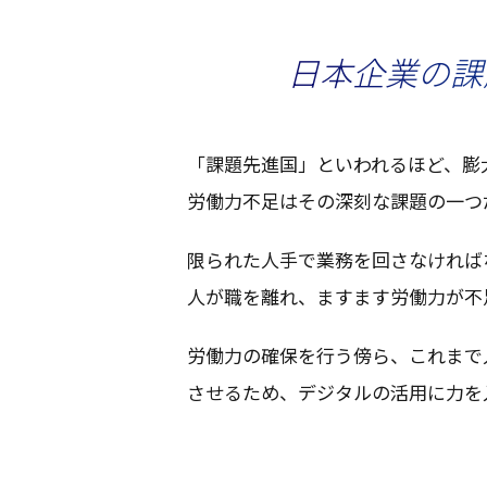
日本企業の課
「
課題先進国
」といわれるほど、
膨
労働力不足
はその
深刻
な
課題
の一つ
限られた
人手
で
業務
を回さなければ
人が職を離れ、ますます
労働力
が
不
労働力
の
確保
を行う傍ら、これまで
させるため、
デジタル
の
活用
に力を