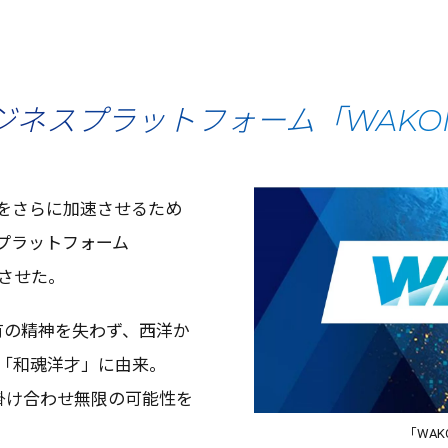
ビジネスプラットフォーム「WAKO
をさらに
加速
させるため
プラットフォーム
させた。
有
の
精神
を失わず、
西洋
か
「
和魂洋才
」に
由来
。
掛け合わせ
無限
の
可能性
を
「WAK