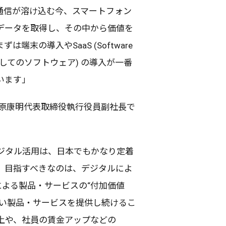
通信
が溶け込む今、
スマートフォン
データ
を
取得
し、その中から
価値
を
まずは
端末
の
導入
やSaaS (Software
しての
ソフトウェア
) の
導入
が
一番
います」
原康明代表取締役執行役員副社長
で
ジタル
活用
は、
日本
でもかなり
定着
、
目指
すべきなのは、
デジタル
によ
による
製品
・サービス
の“付加価値
い
製品
・サービス
を
提供
し続けるこ
上
や、
社員
の
賃金
アップ
などの