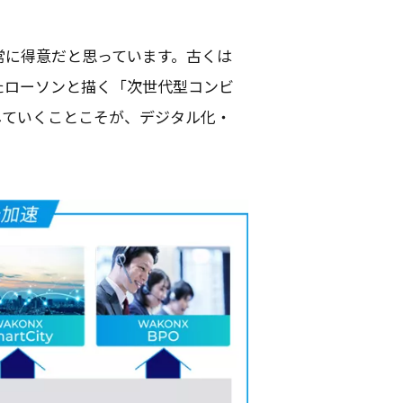
常
に
得意
だと思っています。古くは
た
ローソン
と描く「
次世代型
コン
ビ
していくことこそが、
デジタル
化・