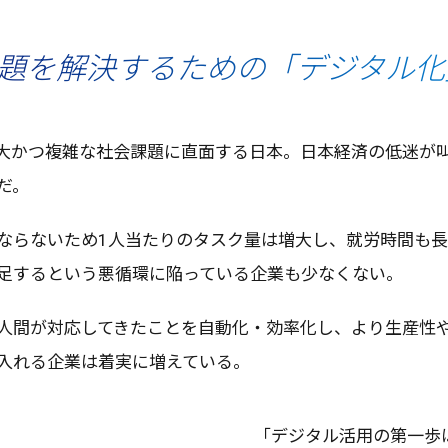
題を解決するための「デジタル化
大
かつ
複雑
な
社会課題
に
直面
する
日本
。
日本経済
の
低迷
が
だ。
ならないため1
人当
たりの
タスク
量は
増大
し、
就労時間
も長
足
するという
悪循環
に陥っている
企業
も少なくない。
人間
が
対応
してきたことを
自動化
・
効率化
し、より
生産性
入れる
企業
は
着実
に増えている。
「
デジタル
活用
の
第一歩