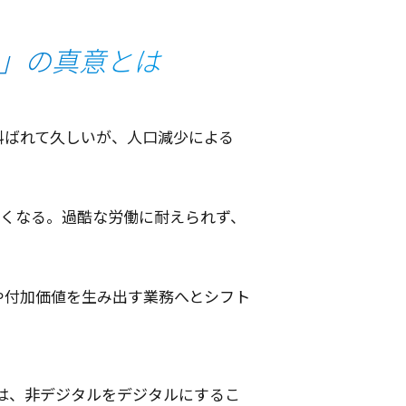
」の真意とは
叫ばれて久しいが、
人口減少
による
くなる。
過酷
な
労働
に耐えられず、
や
付加価値
を生み出す
業務
へと
シフト
は、非
デジタル
を
デジタル
にするこ