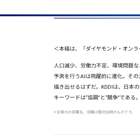
＜本稿は、「ダイヤモンド・オンラ
人口減少
、
労働力不足
、
環境問題
な
予測
を行うAIは
飛躍的
に
進化
。その
描き出せるはずだ。KDDIは、
日本
の
キーワード
は“
協調
”と“
競争
”である
※
記事内
の
部署名
、
役職
は
取材当時
のものです。