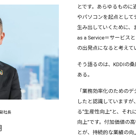
とです。あらゆるものに
や
パソコン
を
起点
として
生み出していくために、
as a Service＝
サービス
と
の
出発点
になると考えて
そう語るのは、KDDIの
桑
ある。
「
業務効率化
のための
デ
したと
認識
していますが
る“
生産性向上
”と、それ
副社長
向上
”です。
付加価値
の高
明
とが、
持続的
な
業績
の
向