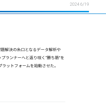
2024 6/19
課題解決
の
糸口
となる
データ
解析
や
ップランナー
へと返り咲く“勝ち筋”を
プラットフォーム
を
始動
させた。