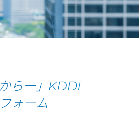
ら―」KDDI
トフォーム