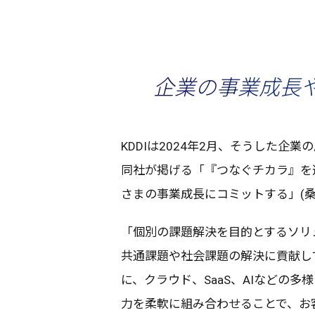
企業の事業成長や
KDDIは2024年2月、そうした
企業
の
同社
が掲げる「『つなぐ
チカラ
』を
さまの
事業成長
に
コミット
する」(
「
個別
の
課題解決
を
目的
とする
ソリ
共通課題
や
社会課題
の
解決
に
貢献
し
に、
クラウド
、SaaS、AIなどの
多様
力を
柔軟
に組み合わせることで、お