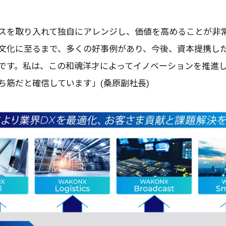
ス
を取り入れて
独自
に
アレンジ
し、
価値
を高めることが
非
文化
に至るまで、多くの
好事例
があり、
今後
、
資本提携
し
です。私は、この
和魂洋才
によって
イノベーション
を
推進
ち筋だと
確信
しています」(
桑原副社長
)