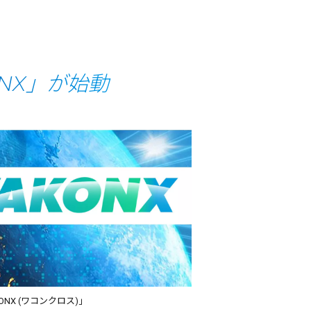
NX」が始動
ONX (ワコンクロス)」