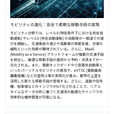
モビリティの進化：安全で柔軟な移動手段の実現
モビリティ分野では、レベル4 (特定条件下における完全自
動運転) やレベル5 (完全自動運転) の自動車が一般道での運
行を開始し、交通事故の減少や高齢者の移動支援、渋滞の
緩和といった効果が期待されている。さらに、MaaS
(Mobility as a Service) プラットフォームが複数の交通手段
を統合し、最適な移動手段の選択から予約・決済までが一
元化される。また、電動キックボードや小型電気自動車と
いったパーソナルモビリティの普及や、eVTOL (電動垂直
離着陸機) などの空飛ぶ車の実用化が進み、都市の上空を
活用した新たな移動手段が登場する。さらに、道路や信号
機、駐車場などのインフラがIoT化されることで、リアル
タイムなデータ分析に基づく交通流の最適化やインフラの
効率的な維持管理が可能になる。