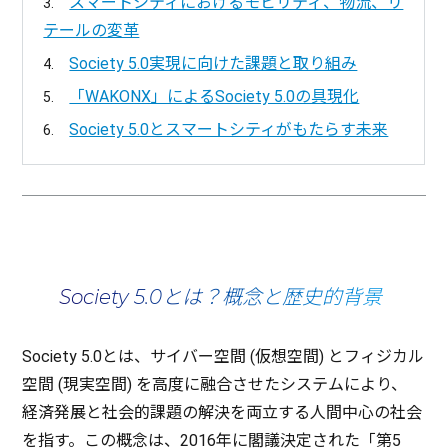
スマートシティにおけるモビリティ、物流、リ
テールの変革
Society 5.0実現に向けた課題と取り組み
「WAKONX」によるSociety 5.0の具現化
Society 5.0とスマートシティがもたらす未来
Society 5.0とは？概念と歴史的背景
Society 5.0とは、
サイバー
空間
(
仮想空間
) と
フィジカル
空間
(
現実空間
) を
高度
に
融合
させた
システム
により、
経済発展
と
社会的課題
の
解決
を
両立
する
人間中心
の
社会
を指す。この
概念
は、2016年に
閣議決定
された「第5