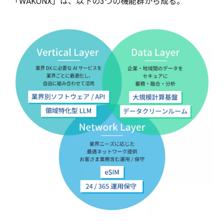
「WAKONX」は、
以下
の3つの
機能群
から成る。