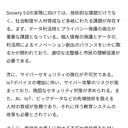
Society 5.0の
実現
に向けては、
技術的
な
課題
だけでな
く、
社会制度
や
人材育成
など
多岐
にわたる
課題
が
存在
す
る。まず、
データ
利活用
と
プライバシー
保護
の
両立
が
重要
な
課題
となっている。
個人情報
の
保護
と
データ
の
利活用
による
イノベーション
創出
の
バランス
をいかに取
るかが問われており、
適切
な
法整備
と
市民
の
理解促進
が
必要
である。
次に、
サイバーセキュリティ
の
強化
が
不可欠
である。
IoT
デバイス
の
増加
に伴い、
サイバー
攻撃
の
リスク
が高
まっており、
強固
な
セキュリティ
対策
が求められる。ま
た、AI、IoT、
ビッグデータ
などの
先端技術
を扱える
人材
の
育成
が
急務
であり、それに伴う
教育
システム
の
改革
も
必要
とされている。