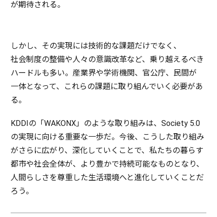
が
期待
される。
しかし、その
実現
には
技術的
な
課題
だけでなく、
社会制度
の
整備
や人々の
意識改革
など、乗り越えるべき
ハードル
も多い。
産業界
や
学術機関
、
官公庁
、
民間
が
一体
となって、これらの
課題
に取り組んでいく
必要
があ
る。
KDDIの「WAKONX」のような取り組みは、Society 5.0
の
実現
に向ける
重要
な
一歩
だ。
今後
、こうした取り組み
がさらに広がり、
深化
していくことで、私たちの暮らす
都市
や
社会全体
が、より豊かで
持続可能
なものとなり、
人間
らしさを
尊重
した
生活環境
へと
進化
していくことだ
ろう。