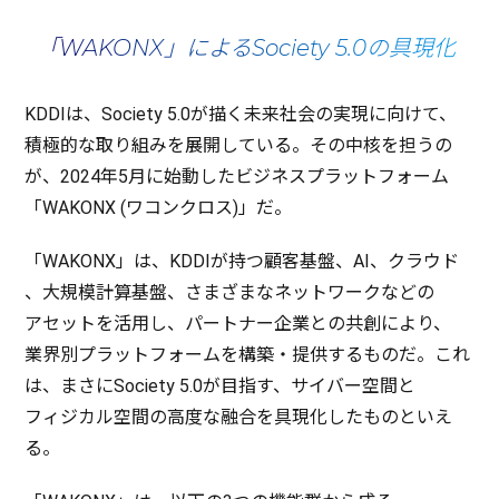
「WAKONX」によるSociety 5.0の具現化
KDDIは、Society 5.0が描く
未来社会
の
実現
に向けて、
積極的
な取り組みを
展開
している。その
中核
を担うの
が、2024年5月に
始動
した
ビジネスプラットフォーム
「WAKONX (
ワコンクロス
)」だ。
「WAKONX」は、KDDIが持つ
顧客基盤
、AI、
クラウド
、
大規模計算基盤
、さまざまな
ネットワーク
などの
アセット
を
活用
し、
パートナー
企業
との
共創
により、
業界別
プラットフォーム
を
構築
・
提供
するものだ。これ
は、まさにSociety 5.0が
目指
す、
サイバー
空間
と
フィジカル
空間
の
高度
な
融合
を
具現化
したものといえ
る。