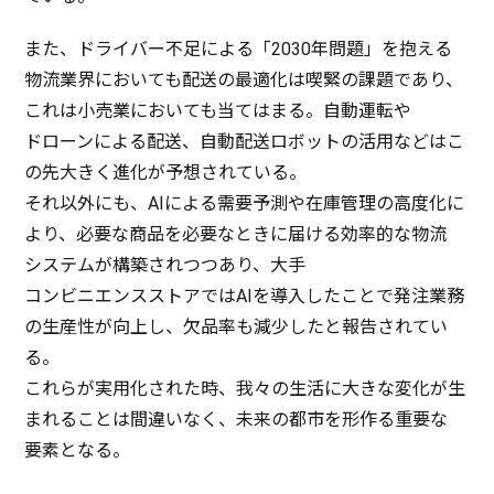
また、
ドライバー
不足
による「2030
年問題
」を抱える
物流業界
においても
配送
の
最適化
は
喫緊
の
課題
であり、
これは
小売業
においても当てはまる。
自動運転
や
ドローン
による
配送
、
自動配送
ロボット
の
活用
などはこ
の
先大
きく
進化
が
予想
されている。
それ
以外
にも、AIによる
需要予測
や
在庫管理
の
高度化
に
より、
必要
な
商品
を
必要
なときに届ける
効率的
な
物流
システム
が
構築
されつつあり、
大手
コンビニエンスストア
ではAIを
導入
したことで
発注業務
の
生産性
が
向上
し、
欠品率
も
減少
したと
報告
されてい
る。
これらが
実用化
された時、我々の
生活
に大きな
変化
が生
まれることは
間違
いなく、
未来
の
都市
を
形作
る
重要
な
要素
となる。