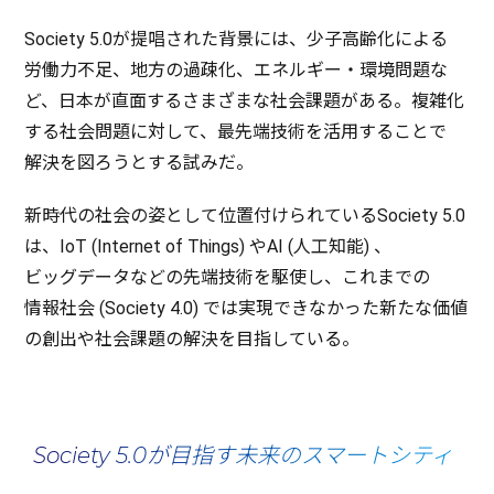
Society 5.0が
提唱
された
背景
には、
少子高齢化
による
労働力不足
、
地方
の
過疎化
、
エネルギー・
環境問題
な
ど、
日本
が
直面
するさまざまな
社会課題
がある。
複雑化
する
社会問題
に対して、
最先端技術
を
活用
することで
解決
を図ろうとする試みだ。
新時代
の
社会
の姿として
位置付
けられているSociety 5.0
は、IoT (Internet of Things) やAI (
人工知能
) 、
ビッグデータ
などの
先端技術
を
駆使
し、これまでの
情報社会
(Society 4.0) では
実現
できなかった新たな
価値
の
創出
や
社会課題
の
解決
を
目指
している。
Society 5.0が目指す未来のスマートシティ