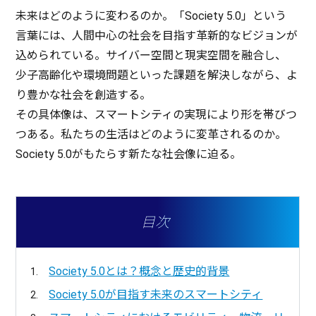
未来
はどのように変わるのか。「Society 5.0」という
言葉
には、
人間中心
の
社会
を
目指
す
革新的
な
ビジョン
が
込められている。
サイバー
空間
と
現実空間
を
融合
し、
少子高齢化
や
環境問題
といった
課題
を
解決
しながら、よ
り豊かな
社会
を
創造
する。
その
具体像
は、
スマートシティ
の
実現
により形を帯びつ
つある。私たちの
生活
はどのように
変革
されるのか。
Society 5.0がもたらす新たな
社会像
に迫る。
目次
Society 5.0とは？概念と歴史的背景
Society 5.0が目指す未来のスマートシティ