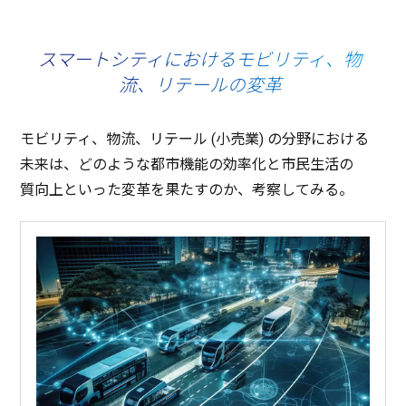
スマートシティにおけるモビリティ、物
流、リテールの変革
モビリティ
、
物流
、リテール (小売業
)
の
分野
における
未来
は、どのような
都市機能
の
効率化
と
市民生活
の
質向上
といった
変革
を果たすのか、
考察
してみる。