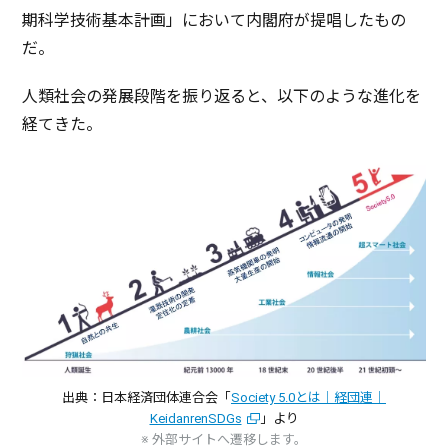
期科学技術基本計画
」において
内閣府
が
提唱
したもの
だ。
人類社会
の
発展段階
を振り返ると、
以下
のような
進化
を
経てきた。
出典：日本経済団体連合会「
Society 5.0とは｜経団連｜
KeidanrenSDGs
」より
※ 外部サイトへ遷移します。