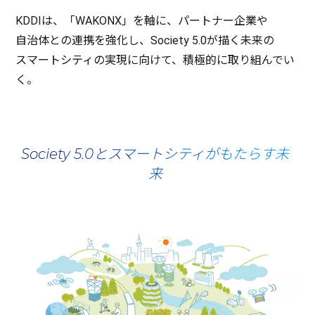
KDDIは、「WAKONX」を軸に、
パートナー
企業
や
自治体
との
連携
を
強化
し、Society 5.0が描く
未来
の
スマートシティ
の
実現
に向けて、
積極的
に取り組んでい
く。
Society 5.0とスマートシティがもたらす未
来