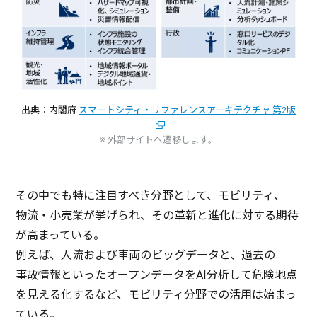
出典：内閣府
スマートシティ・リファレンスアーキテクチャ 第2版
※ 外部サイトへ遷移します。
その中でも特に
注目
すべき
分野
として、
モビリティ
、
物流
・
小売業
が挙げられ、その
革新
と
進化
に対する
期待
が高まっている。
例えば、
人流
および
車両
の
ビッグデータ
と、
過去
の
事故情報
といった
オープンデータ
をAI
分析
して
危険地点
を見える化するなど、
モビリティ
分野
での
活用
は始まっ
ている。