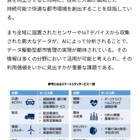
質を
向上
させると
同時
に、
技術
と
人間
が
調和
した
持続可能
で
快適
な
都市環境
を
創出
することを
目指
してい
る。
まち
全域
に
設置
された
センサー
やIoT
デバイス
から
収集
された
膨大
な
データ
が、AIによって
分析
されることで、
データ
駆動型都市管理
の
実現
が
期待
されている。その
情報
は多くの
分野
において
活用
が
可能
と考えられ、その
利用価値
をいかに
見出
すかが
重要
な
課題
である。