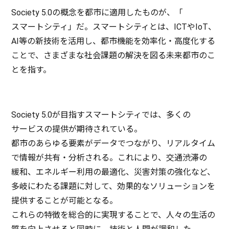
Society 5.0の
概念
を
都市
に
適用
したものが、「
スマートシティ
」だ。
スマートシティ
とは、ICTやIoT、
AI等の
新技術
を
活用
し、
都市機能
を
効率化
・
高度化
する
ことで、さまざまな
社会課題
の
解決
を図る
未来都市
のこ
とを指す。
Society 5.0が
目指
す
スマートシティ
では、多くの
サービス
の
提供
が
期待
されている。
都市
のあらゆる
要素
が
データ
でつながり、
リアルタイム
で
情報
が
共有
・
分析
される。これにより、
交通渋滞
の
緩和
、
エネルギー
利用
の
最適化
、
災害対策
の
強化
など、
多岐
にわたる
課題
に対して、
効果的
な
ソリューション
を
提供
することが
可能
となる。
これらの
特徴
を
総合的
に
実現
することで、人々の
生活
の