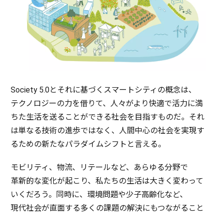
Society 5.0とそれに基づく
スマートシティ
の
概念
は、
テクノロジー
の力を借りて、人々がより
快適
で
活力
に満
ちた
生活
を送ることができる
社会
を
目指
すものだ。それ
は単なる
技術
の
進歩
ではなく、
人間中心
の
社会
を
実現
す
るための新たな
パラダイムシフト
と言える。
モビリティ、
物流
、リテールなど、あらゆる
分野
で
革新的
な
変化
が起こり、私たちの
生活
は大きく変わって
いくだろう。
同時
に、
環境問題
や
少子高齢化
など、
現代社会
が
直面
する多くの
課題
の
解決
にもつながること