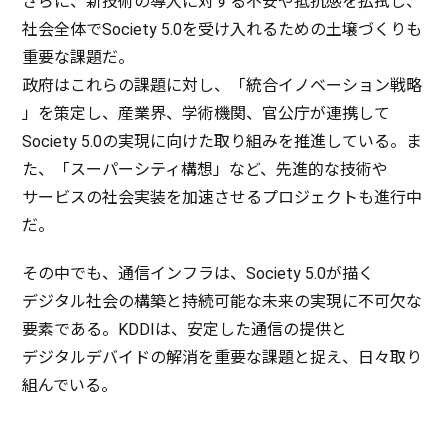
さらに、
新技術
の
導入
に対する
不安
や
抵抗感
を
払拭
し、
社会全体
でSociety 5.0を受け入れるための
土壌
づくりも
重要
な
課題
だ。
政府
はこれらの
課題
に対し、「
統合
イノベーション
戦略
」を
策定
し、
産業界
、
学術機関
、
官公庁
が
連携
して
Society 5.0の
実現
に向けた取り組みを
推進
している。ま
た、「
スーパーシティ
構想
」など、
先進的
な
技術
や
サービス
の
社会実装
を
加速
させる
プロジェクト
も
進行中
だ。
その中でも、
通信
インフラ
は、Society 5.0が描く
デジタル
社会
の
構築
と
持続可能
な
未来
の
実現
に
不可欠
な
要素
である。KDDIは、
安定
した
通信
の
提供
と
デジタルデバイド
の
解消
を
重要
な
課題
と捉え、日々取り
組んでいる。