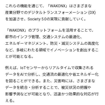
これらの
機能
を通じて、「WAKONX」はさまざまな
産業分野
での
デジタルトランスフォーメーション
(DX)
を
加速
させ、Society 5.0の
実現
に
貢献
していく。
「WAKONX」の
プラットフォーム
を
活用
することで、
都市
の
インフラ
管理
、
交通
システム
の
最適化
、
エネルギーマネジメント
、
防災
・
減災
システム
の
高度化
など、
多岐
にわたる
領域
で
イノベーション
を
創出
するこ
とが
可能
となる。
例えば、IoT
センサー
から
リアルタイム
で
収集
される
データ
をAIで
分析
し、
交通流
の
最適化
や省
エネルギー
化
を図ることができる。また、
災害時
には、さまざまな
データ
を
統合
・
分析
することで、
被災状況
の
把握
や
影響予測
などが
可能
となり、
迅速
かつ
効果的
な
対応
が行
える。