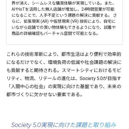
界が消え、シームレスな購買体験が実現している。また、
AIやIoTを活用した無人店舗が増加し、24時間営業が可能
になることで、人手不足という課題の解決に貢献する。 さ
らに、拡張現実 (AR) や仮想現実 (VR) 技術により、自宅に
いながら店舗での買い物体験もできるようになり、試着や
商品の詳細確認もバーチャル空間で可能となる。
これらの
技術革新
により、
都市生活
はより
便利
で
効率的
になるだけでなく、
環境負荷
の
低減
や
社会課題
の
解決
に
も
貢献
すると
期待
される。
スマートシティ
における
モビ
リティ、
物流
、リテール
の
進化
は、Society 5.0が
目指
す
「
人間中心
の
社会
」の
実現
に向けた
基盤
であり、
未来
の
都市
づくりに欠かせない
要素
である。
Society 5.0実現に向けた課題と取り組み