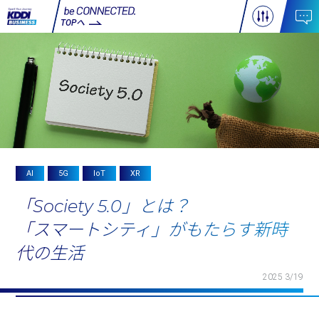
TOPへ
AI
5G
IoT
XR
「Society 5.0」とは？
「スマートシティ」がもたらす新時
代の生活
2025 3/19