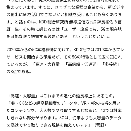
への進化であり、従来の延長線上にはない新たな技術に期待が
集まっています。すでに、さまざまな業種の企業から、新ビジネ
ス創出に5Gを活用できないかと相談を受けることも多くありま
す」と話すのは、KDDI総合研究所 無線通信方式G 課長補佐の菅
野一生。その時に感じるのは「ユーザー企業でも、5Gの現在地
を可能な限り把握する必要がある」ということだという。
2020年からの5G本格稼働に向けて、KDDI社では2019年からプレ
サービスを開始する予定だが、その5Gの特徴として広く知られ
ているのが、「高速・大容量」「高信頼・低遅延」「多接続」
の3点である。
「高速・大容量」はこれまでの進化の延長線上にあるもの。
「4K・8Kなどの超高精細度のデータや、VR・ARの技術を用い
たコンテンツを、大人数でやり取りするとなると、4Gでは対応
しきれない部分があります。5Gは、従来よりも大容量のデータ
を高速でやり取りできる規格を備えています」（菅野）