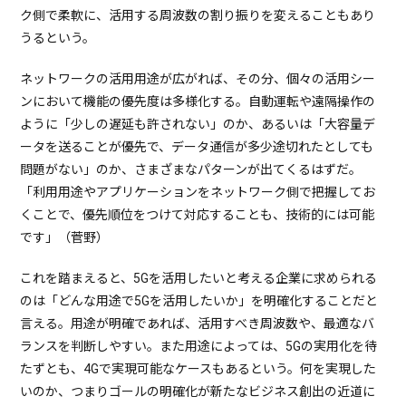
ク側で柔軟に、活用する周波数の割り振りを変えることもあり
うるという。
ネットワークの活用用途が広がれば、その分、個々の活用シー
ンにおいて機能の優先度は多様化する。自動運転や遠隔操作の
ように「少しの遅延も許されない」のか、あるいは「大容量デ
ータを送ることが優先で、データ通信が多少途切れたとしても
問題がない」のか、さまざまなパターンが出てくるはずだ。
「利用用途やアプリケーションをネットワーク側で把握してお
くことで、優先順位をつけて対応することも、技術的には可能
です」（菅野）
これを踏まえると、5Gを活用したいと考える企業に求められる
のは「どんな用途で5Gを活用したいか」を明確化することだと
言える。用途が明確であれば、活用すべき周波数や、最適なバ
ランスを判断しやすい。また用途によっては、5Gの実用化を待
たずとも、4Gで実現可能なケースもあるという。何を実現した
いのか、つまりゴールの明確化が新たなビジネス創出の近道に