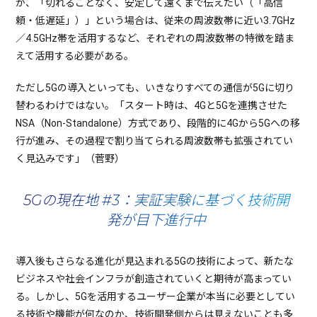
が、「切れることなく、安定して遠くまで伝えたい（「高信
頼・低遅延」）」という場合は、従来の周波数帯に近い3.7GHz
／4.5GHz帯を活用するなど、それぞれの周波数帯の特徴を踏ま
えて活用する必要がある。
ただし5Gの導入といっても、いきなりすべての通信が5Gに切り
替わるわけではない。「スタート時は、4Gと5Gを連携させた
NSA（Non-Standalone）方式であり、段階的に4Gから5Gへの移
行が進み、その過程で割り当てられる周波数帯も拡張されてい
く見込みです」（菅野）
5Gの現在地 #3：実証実験に基づく技術開
発が目下進行中
導入後もさらなる進化が見込まれる5Gの技術によって、新たな
ビジネスや社会インフラが創造されていくと期待が高まってい
る。しかし、5Gを活用するユーザー企業が本当に必要としてい
る技術や機能が何なのか、技術開発側からは見えないことも多