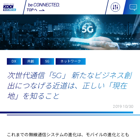
TOPへ
DX
共創
5G
ネットワーク
次世代通信「5G」 新たなビジネス創
出につなげる近道は、正しい「現在
地」を知ること
2019 10/30
これまでの無線通信システムの進化は、モバイルの進化ととも