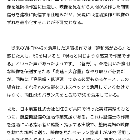
像を遠隔操作室に伝送し、映像を見ながら人間が操作した制御
信号を建機に配信する仕組みだが、実現には遠隔操作と映像の
ずれを最小化することが不可欠となる。
「従来のWi-Fiや4Gを活用した遠隔操作では『違和感がある』と
感じた人も、5Gを用いると『現地と同じような感覚で作業でき
る』といった声があったようです」（菅野）。4Kを用いた鮮明
な映像を伝送するため「高速・大容量」なやり取りが必要だ
が、同時に「高信頼・低遅延」である必要もあるケース。この
場合は、それぞれの性能をフルスペックで活用しているわけで
はなく、両性能のバランスをとる形で5Gを活用している。
また、日本航空株式会社とKDDIが共同で行った実証実験のひと
つに、航空機整備の遠隔作業支援がある。これは整備士の作業
を遠隔にいる指示者が確認・指示する実験で、整備現場の映像
を離れた場所に送り、映像を見たベテラン整備士がARを活用し