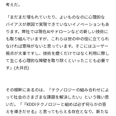
考えだ。
「まだまだ埋もれていたり、よいものなのに
心理的
な
バイアス
が
原因
で
実現
できていない
イノベーション
もあ
ります。
弊社
では
現在
AIや
ドローン
などの新しい
技術
に
も取り組んでいますが、これらは世の中の役に立てられ
なければ
意味
がないと思っています。そこには
ユーザー
視点
が
大事
ですし、
技術
を磨くだけではなく
利用
に際し
て生じる
心理的
な
障壁
を取り除くといったことも
必要
で
す」(
大井氏
)
その
根幹
にあるのは、「
テクノロジー
の組み合わせによ
って
社会
のさまざまな
課題
を
解決
したい」という強い思
いだ。「『KDDI
テクノロジー
と組めば必ず何らかの答
えを導きだせる』と思ってもらえる
存在
となり、新たな