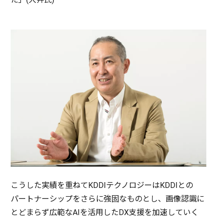
こうした
実績
を重ねてKDDI
テクノロジー
はKDDIとの
パートナーシップ
をさらに
強固
なものとし、
画像認識
に
とどまらず
広範
なAIを
活用
したDX
支援
を
加速
していく