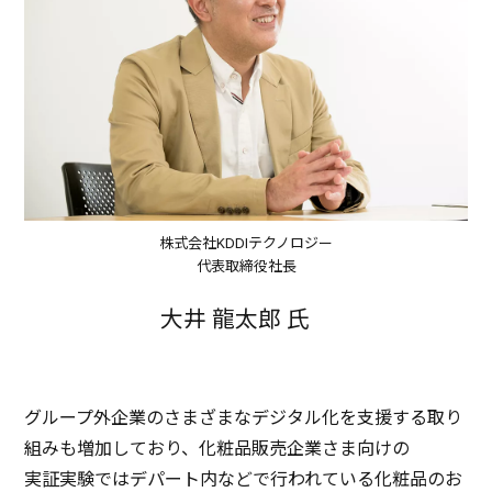
株式会社KDDIテクノロジー
代表取締役社長
大井
龍太郎
氏
グループ
外企業
のさまざまな
デジタル
化を
支援
する取り
組みも
増加
しており、
化粧品販売企業
さま向けの
実証実験
では
デパート
内などで行われている
化粧品
のお