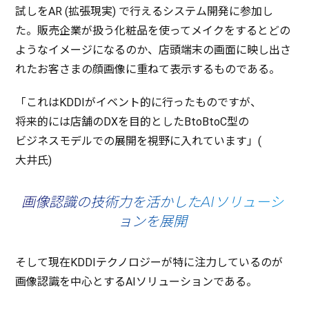
試しをAR (
拡張現実
) で行える
システム
開発
に
参加
し
た。
販売企業
が扱う
化粧品
を使って
メイク
をするとどの
ような
イメージ
になるのか、
店頭端末
の
画面
に映し出さ
れたお客さまの
顔画像
に重ねて
表示
するものである。
「これはKDDIが
イベント
的に行ったものですが、
将来的
には
店舗
のDXを
目的
としたBtoBtoC型の
ビジネスモデル
での
展開
を
視野
に入れています」(
大井氏
)
画像認識の技術力を活かしたAIソリューシ
ョンを展開
そして
現在
KDDI
テクノロジー
が特に
注力
しているのが
画像認識
を
中心
とするAI
ソリューション
である。