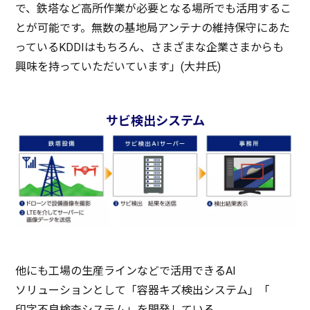
で、
鉄塔
など
高所作業
が
必要
となる
場所
でも
活用
するこ
とが
可能
です。
無数
の
基地局
アンテナ
の
維持保守
にあた
っているKDDIはもちろん、さまざまな
企業
さまからも
興味
を持っていただいています」(
大井氏
)
サビ検出システム
他にも
工場
の
生産
ライン
などで
活用
できるAI
ソリューション
として「
容器
キズ
検出
システム
」「
印字不良検査
システム
」を
開発
している。