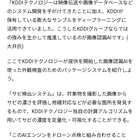
「KDDI
テクノロジー
は
映像伝送
や
画像
データベース
など
の
システム
開発
を手がけてきたことに加え、KDDIが
保有
している
膨大
な
サンプル
を
ディープラーニング
に
活用
できていました。こうしたKDDI
グループ
ならでは
の強みを生かして
推進
しているのが
画像認識
AIです」(
大井氏
)
ここでKDDI
テクノロジー
が
提供
を
開始
した
画像認識
AIを
使った
外観検査
のための
パッケージシステム
を
紹介
しよ
う。
「
サビ
検出
システム
」は、
対象物
を
撮影
した
画像
から
サビ
の濃さを
評価
し
修繕対応
などが
必要
な
箇所
を
発見
す
るもので、KDDI
テクノロジー
独自
の
計算
アルゴリズム
を
用いて
サビ
の
濃度
を
定量化
・
可視化
することができる。
「このAI
エンジン
を
ドローン
点検
と組み合わせること