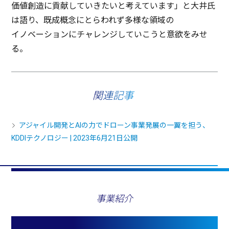
価値創造
に
貢献
していきたいと考えています」と
大井氏
は語り、
既成概念
にとらわれず
多様
な
領域
の
イノベーション
に
チャレンジ
していこうと
意欲
をみせ
る。
関連記事
アジャイル開発とAIの力でドローン事業発展の一翼を担う、
KDDIテクノロジー | 2023年6月21日公開
事業紹介