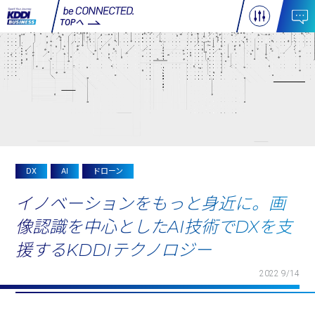
TOPへ
DX
AI
ドローン
イノベーションをもっと身近に。画
像認識を中心としたAI技術でDXを支
援するKDDIテクノロジー
2022 9/14