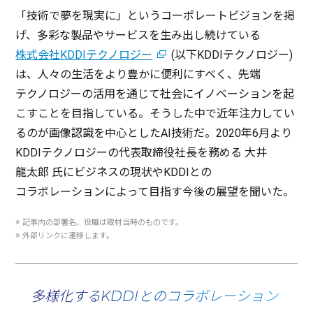
「
技術
で夢を
現実
に」という
コーポレートビジョン
を掲
げ、
多彩
な
製品
や
サービス
を生み出し続けている
株式会社KDDIテクノロジー
(
以下
KDDI
テクノロジー
)
は、人々の
生活
をより豊かに
便利
にすべく、
先端
テクノロジー
の
活用
を通じて
社会
に
イノベーション
を起
こすことを
目指
している。そうした中で
近年注力
してい
るのが
画像認識
を
中心
としたAI
技術
だ。2020年6月より
KDDI
テクノロジー
の
代表取締役社長
を務める
大井
龍太郎
氏に
ビジネス
の
現状
やKDDIとの
コラボレーション
によって
目指
す
今後
の
展望
を聞いた。
※
記事内
の
部署名
、
役職
は
取材当時
のものです。
※
外部
リンク
に
遷移
します。
多様化するKDDIとのコラボレーション