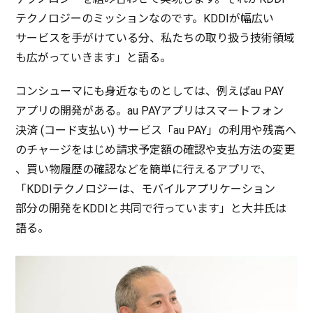
テクノロジー
の
ミッション
なのです。KDDIが
幅広
い
サービス
を手がけている分、私たちの取り扱う
技術領域
も広がっていきます」と語る。
コンシューマ
にも
身近
なものとしては、例えばau PAY
アプリ
の
開発
がある。au PAY
アプリ
は
スマートフォン
決済
(
コード
支払
い)
サービス
「au PAY」の
利用
や
残高
へ
の
チャージ
をはじめ
請求予定額
の
確認
や
支払方法
の
変更
、買い
物履歴
の
確認
などを
簡単
に行える
アプリ
で、
「KDDI
テクノロジー
は、
モバイルアプリケーション
部分
の
開発
をKDDIと
共同
で行っています」と
大井氏
は
語る。