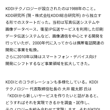
KDDI
テクノロジー
が
設立
されたのは1988年のこと。
KDD
研究所
(現・
株式会社
KDDI
総合研究所
) から
独立
す
る形での
スタート
だった。
当初
は
写真伝送
システム
や
画像
データベース
、
衛星
IP
伝送
サービス
を
利用
した
印刷
データ
伝送
システム
など、
画像通信
を
中心
とする
開発
を
行っていたが、2000
年代
に入ってからは
携帯電話関連
の
開発
に
事業
を
転換
。
さらに2010
年以降
は
スマートフォン・デバイス
向け
開発
に
シフト
するなど
事業領域
を
拡大
してきた。
KDDIとの
コラボレーション
も
多様化
している。KDDI
テクノロジー
代表取締役社長
の
大井
龍太郎
氏は
「KDDIから新しい
サービス
を作りたいと話があると、
どうすればそれを
実現
できるかを
調査
・
試作
し、
テクノロジー
を組み合わせて
実現
します。それがKDDI