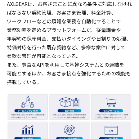
AXLGEARは、お客さまごとに異なる
条件
に
対応
しなけれ
ばならない
契約管理
、お客さま
管理
、
料金計算
、
ワークフロー
などの
煩雑
な
業務
を
自動化
することで
業務効率
を高める
プラットフォーム
だ。
従量課金
や
年契約
の
保守料金
、
支払
い
タイミング
や
日割
りの
処理
、
特価対応
を行った
既存契約
など、
多様
な
案件
に対して
柔軟
な
管理
が
可能
となっている。
また、
豊富
なAPIを
利用
して
基幹
システム
との
連結
を
可能
とするほか、お客さま
接点
を
強化
するための
機能
も
搭載
している。