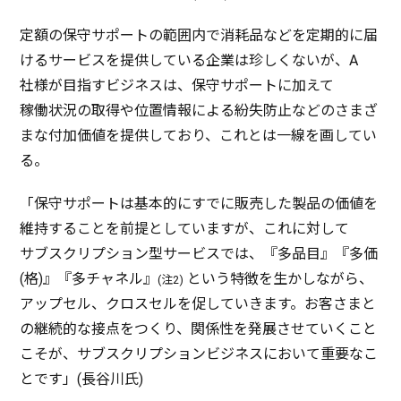
定額
の
保守
サポート
の
範囲内
で
消耗品
などを
定期的
に届
ける
サービス
を
提供
している
企業
は珍しくないが、A
社様
が
目指
す
ビジネス
は、
保守
サポート
に加えて
稼働状況
の
取得
や
位置情報
による
紛失防止
などのさまざ
まな
付加価値
を
提供
しており、これとは
一線
を画してい
る。
「
保守
サポート
は
基本的
にすでに
販売
した
製品
の
価値
を
維持
することを
前提
としていますが、これに対して
サブスクリプション
型
サービス
では、『
多品目
』『
多価
(格)』『多
チャネル
』
という
特徴
を生かしながら、
(注2)
アップセル
、
クロスセル
を促していきます。お客さまと
の
継続的
な
接点
をつくり、
関係性
を
発展
させていくこと
こそが、
サブスクリプションビジネス
において
重要
なこ
とです」(
長谷川氏
)