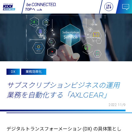
TOPへ
DX
業務効率化
サブスクリプションビジネスの運用
業務を自動化する「AXLGEAR」
2022 11/9
デジタルトランスフォーメーション
(DX) の
具体策
とし