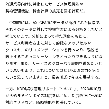
流通業界向
けに
特化
した
サービス
管理機能
や
契約管理機能
、
料金計算
の
拡充
を図る
計画
だ。
「
中期的
には、AXLGEARに
データ
が
蓄積
された
段階
で、
それらの
データ
に対して
機械学習
による
分析
をしたいと
考えています。
分析
によって得た
洞察
をもとに、
サービス
利用者
さまに対して
的確
な
アップセル
や
クロスセル
の
リコメンデーション
を行ったり、
離脱
を
防止
する
コミュニケーション
をとったりできるようにな
ります。また、
サービス
の
グローバル
展開
を進めたいと
いう思いもあり、これについてはぜひKDDIの力を借り
たいと思っています」と、
長谷川氏
は
今後
を
展望
する。
一方
、KDDI
請求管理
サポート
についても、2023年10月
から始まる
インボイス
制度
をはじめ、
制度改正
に
迅速
に
対応
させるなど、
随時機能
を
拡張
していく。