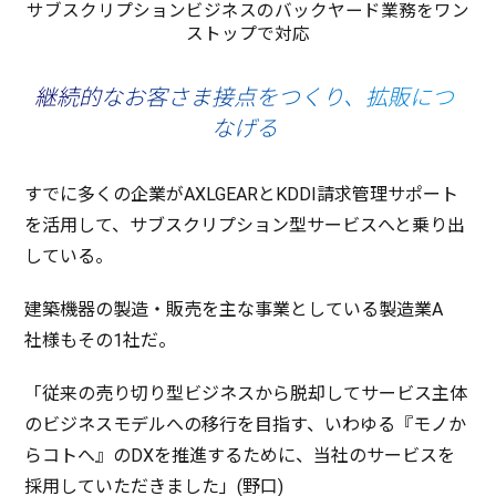
サブスクリプションビジネスのバックヤード業務をワン
ストップで対応
継続的なお客さま接点をつくり、拡販につ
なげる
すでに多くの
企業
がAXLGEARとKDDI
請求管理
サポート
を
活用
して、
サブスクリプション
型
サービス
へと乗り出
している。
建築機器
の
製造
・
販売
を主な
事業
としている
製造業
A
社様
もその1社だ。
「
従来
の売り切り型
ビジネス
から
脱却
して
サービス
主体
の
ビジネスモデル
への
移行
を
目指
す、いわゆる『
モノ
か
ら
コト
へ』のDXを
推進
するために、
当社
の
サービス
を
採用
していただきました」(
野口
)