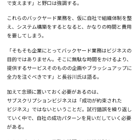
で支えます」と
野口
は
強調
する。
これらの
バックヤード
業務
を、仮に
自社
で
組織体制
を整
え、
システム
構築
をするとなると、かなりの
時間
と
費用
を要してしまう。
「そもそも
企業
にとって
バックヤード
業務
は
ビジネス
の
目的
ではありません。そこに
無駄
な
時間
をかけるより、
提供
する
サービス
そのものの
企画
や
ブラッシュアップ
に
全力
を注ぐべきです」と
長谷川氏
は語る。
加えて
念頭
に置いておく
必要
があるのは、
サブスクリプションビジネス
は「
成功
が
約束
された
ビジネス
」ではないということだ。
試行錯誤
を繰り返し
ていく中で、
自社
の
成功
パターン
を見いだしていく
必要
がある。