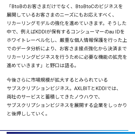
「BtoBのお客さまだけでなく、BtoBtoCの
ビジネス
を
展開
しているお客さまの
ニーズ
にもお応えすべく、
リカーリングモデル
の
強化
を進めていきます。そうした
中で、例えばKDDIが
保有
する
コンシューマー
のau IDを
ホワイトレーベル
化し、
厳重
な個人情報
保護
を行った上
での
データ
分析
により、お客さま
接点強化
から
決済
まで
リカーリングビジネス
を行うために
必要
な
機能
の
拡充
を
進めていきます」と
野口
は語る。
今後
さらに
市場規模
が
拡大
するとみられている
サブスクリプションビジネス
。AXLBITとKDDIでは、
両社
の
サービス
と
蓄積
してきた
ノウハウ
で、
サブスクリプションビジネス
を
展開
する
企業
をしっかり
と
後押
ししていく。