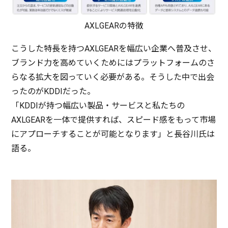
AXLGEARの特徴
こうした
特長
を持つAXLGEARを
幅広
い
企業
へ
普及
させ、
ブランド
力を高めていくためには
プラットフォーム
のさ
らなる
拡大
を図っていく
必要
がある。そうした中で
出会
ったのがKDDIだった。
「KDDIが持つ
幅広
い
製品
・サービス
と私たちの
AXLGEARを
一体
で
提供
すれば、
スピード
感をもって
市場
に
アプローチ
することが
可能
となります」と
長谷川氏
は
語る。