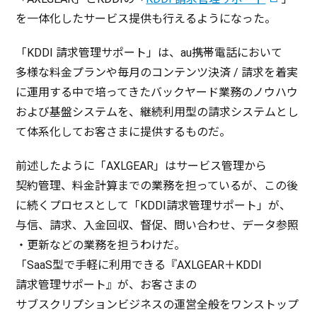
を
一体化
した
サービス
提供
も行えるようになった。
「KDDI
請求管理
サポート
」は、au
携帯電話
において
多様
な
料金
プラン
や
毎月
の
コンテンツ
決済
/
請求
を
着実
に
運用
する中で培ってきた
バックヤード
業務
の
ノウハウ
および
基盤
システム
を、
継続利用型
の
請求
システム
とし
て
体系化
してお客さまに
提供
するものだ。
前述
したように「AXLGEAR」は
サービス
管理
から
契約管理
、
料金計算
までの
業務
を担っているが、この後
に続く
プロセス
として「KDDI
請求管理
サポート
」が、
与信
、
請求
、
入金回収
、
督促
、問い合わせ、
データ
参照
・
更新
などの
業務
を担うわけだ。
「SaaS型で
手軽
に
利用
できる『AXLGEAR＋KDDI
請求管理
サポート
』が、お客さまの
サブスクリプションビジネス
の
運営全般
を
ワンストップ