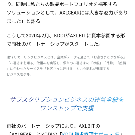
り、
同時
に私たちの
製品
ポートフォリオを
補完
する
ソリューション
として、AXLGEARには大きな
魅力
があり
ました」と語る。
こうして2020年2月、KDDIがAXLBITに
資本参画
する形
で
両社
の
パートナーシップ
が
スタート
した。
注1)
リカーリングビジネス
とは、
企業
が
データ
を通じて「お客さまとつながる」
「お客さまを知る」
仕組
みを
実現
し、個々のお客さまの「
状態
」「
行動
」「
感情
」に合わせた
サービス
を「お客さまに届ける」という流れが
循環
する
ビジネスモデル
。
サブスクリプションビジネスの運営全般を
ワンストップで支援
両社
の
パートナーシップ
により、AXLBITの
「AXLGEAR」とKDDIの「
KDDI 請求管理サポート
」