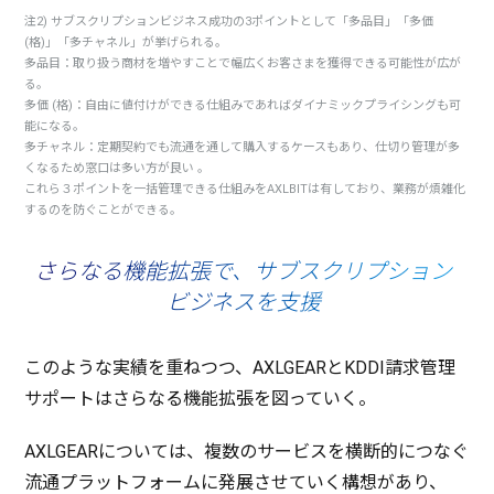
注2) サブスクリプションビジネス成功の3ポイントとして「多品目」「多価
(格)」「多チャネル」が挙げられる。
多品目：取り扱う商材を増やすことで幅広くお客さまを獲得できる可能性が広が
る。
多価 (格)：自由に値付けができる仕組みであればダイナミックプライシングも可
能になる。
多チャネル：定期契約でも流通を通して購入するケースもあり、仕切り管理が多
くなるため窓口は多い方が良い 。
これら３ポイントを一括管理できる仕組みをAXLBITは有しており、業務が煩雑化
するのを防ぐことができる。
さらなる機能拡張で、サブスクリプション
ビジネスを支援
このような
実績
を重ねつつ、AXLGEARとKDDI
請求管理
サポート
はさらなる
機能拡張
を図っていく。
AXLGEARについては、
複数
の
サービス
を
横断的
につなぐ
流通
プラットフォーム
に
発展
させていく
構想
があり、