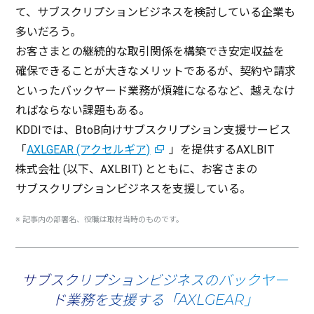
て、
サブスクリプションビジネス
を
検討
している
企業
も
多いだろう。
お客さまとの
継続的
な
取引関係
を
構築
でき
安定収益
を
確保
できることが大きな
メリット
であるが、
契約
や
請求
といった
バックヤード
業務
が
煩雑
になるなど、越えなけ
ればならない
課題
もある。
KDDIでは、BtoB向け
サブスクリプション
支援
サービス
「
AXLGEAR (アクセルギア)
」を
提供
するAXLBIT
株式会社
(
以下
、AXLBIT) とともに、お客さまの
サブスクリプションビジネス
を
支援
している。
※
記事内
の
部署名
、
役職
は
取材当時
のものです。
サブスクリプションビジネスの
バックヤー
ド業務を支援する「AXLGEAR」