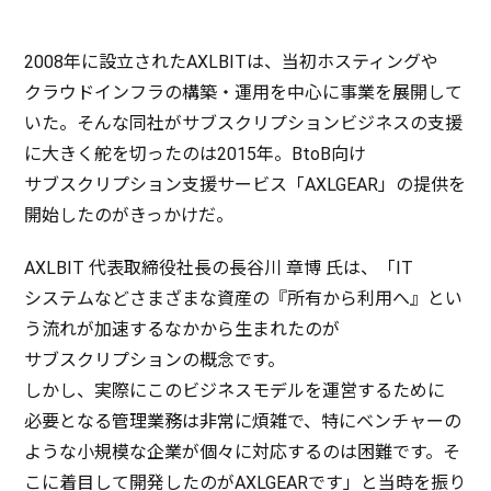
2008年に
設立
されたAXLBITは、
当初
ホスティング
や
クラウドインフラ
の
構築
・
運用
を
中心
に
事業
を
展開
して
いた。そんな
同社
が
サブスクリプションビジネス
の
支援
に大きく舵を切ったのは2015年。BtoB向け
サブスクリプション
支援
サービス
「AXLGEAR」の
提供
を
開始
したのがきっかけだ。
AXLBIT
代表取締役社長
の
長谷川
章博
氏は、「IT
システム
などさまざまな
資産
の『
所有
から
利用
へ』とい
う流れが
加速
するなかから生まれたのが
サブスクリプション
の
概念
です。
しかし、
実際
にこの
ビジネスモデル
を
運営
するために
必要
となる
管理業務
は
非常
に
煩雑
で、特に
ベンチャー
の
ような
小規模
な
企業
が個々に
対応
するのは
困難
です。そ
こに
着目
して
開発
したのがAXLGEARです」と
当時
を振り