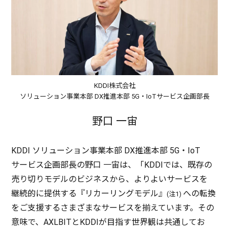
KDDI株式会社
ソリューション事業本部 DX推進本部 5G・IoTサービス企画部長
野口 一宙
KDDI
ソリューション
事業本部
DX
推進本部
5G・IoT
サービス
企画部長
の
野口
一宙
は、「KDDIでは、
既存
の
売り切り
モデル
の
ビジネス
から、よりよい
サービス
を
継続的
に
提供
する『リカーリング
モデル
』
への
転換
(注1)
をご
支援
するさまざまな
サービス
を揃えています。その
意味
で、AXLBITとKDDIが
目指
す
世界観
は
共通
してお