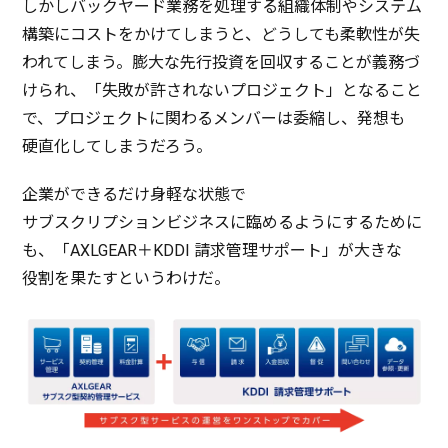
しかし
バックヤード
業務
を
処理
する
組織体制
や
システム
構築
に
コスト
をかけてしまうと、どうしても
柔軟性
が失
われてしまう。
膨大
な
先行投資
を
回収
することが
義務
づ
けられ、「
失敗
が許されない
プロジェクト
」となること
で、
プロジェクト
に関わる
メンバー
は
委縮
し、
発想
も
硬直化
してしまうだろう。
企業
ができるだけ
身軽
な
状態
で
サブスクリプションビジネス
に臨めるようにするために
も、「AXLGEAR＋KDDI
請求管理
サポート
」が大きな
役割
を果たすというわけだ。