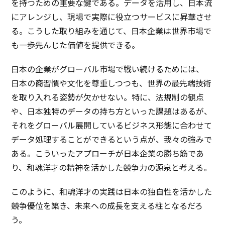
を持つための
重要
な鍵である。
データ
を
活用
し、
日本流
に
アレンジ
し、
現場
で
実際
に
役立
つ
サービス
に
昇華
させ
る。こうした取り組みを通じて、
日本企業
は
世界市場
で
も
一歩先
んじた
価値
を
提供
できる。
日本
の
企業
が
グローバル
市場
で戦い続けるためには、
日本
の
商習慣
や
文化
を
尊重
しつつも、
世界
の
最先端技術
を取り入れる
姿勢
が欠かせない。特に、
法規制
の
観点
や、
日本独特
の
データ
の持ち方といった
課題
はあるが、
それを
グローバル
展開
している
ビジネス
形態
に合わせて
データ
処理
することができるという点が、我々の強みで
ある。こういった
アプローチ
が
日本企業
の勝ち筋であ
り、
和魂洋才
の
精神
を活かした
競争力
の
源泉
と考える。
このように、
和魂洋才
の
実践
は
日本
の
独自性
を活かした
競争優位
を築き、
未来
への
成長
を支える柱となるだろ
う。