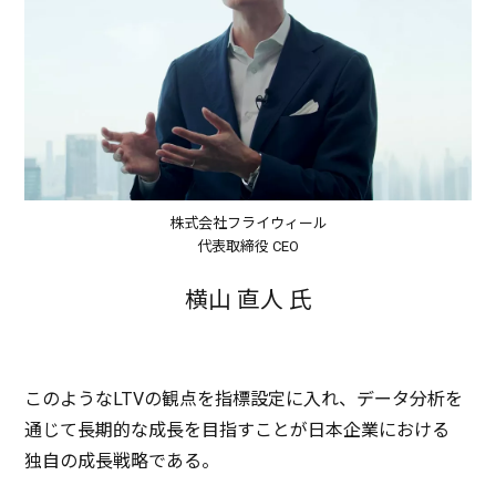
株式会社フライウィール
代表取締役 CEO
横山 直人 氏
このようなLTVの
観点
を
指標設定
に入れ、
データ
分析
を
通じて
長期的
な
成長
を
目指
すことが
日本企業
における
独自
の
成長戦略
である。