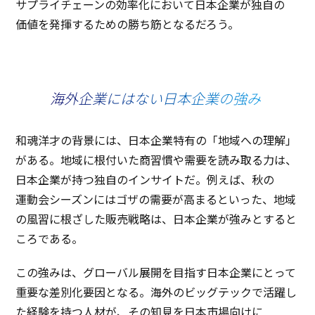
サプライチェーン
の
効率化
において
日本企業
が
独自
の
価値
を
発揮
するための勝ち筋となるだろう。
海外企業にはない日本企業の強み
和魂洋才
の
背景
には、
日本企業特有
の「
地域
への
理解
」
がある。
地域
に
根付
いた
商習慣
や
需要
を読み取る力は、
日本企業
が持つ
独自
の
インサイト
だ。例えば、秋の
運動会
シーズン
には
ゴザ
の
需要
が高まるといった、
地域
の
風習
に根ざした
販売戦略
は、
日本企業
が強みとすると
ころである。
この強みは、
グローバル
展開
を
目指
す
日本企業
にとって
重要
な
差別化要因
となる。
海外
の
ビッグテック
で
活躍
し
た
経験
を持つ
人材
が、その
知見
を
日本市場向
けに