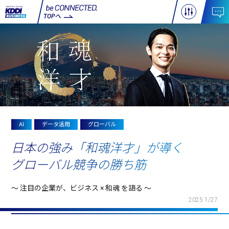
TOPへ
AI
データ活用
グローバル
日本の強み「和魂洋才」が導く
グローバル競争の勝ち筋
～ 注目の企業が、ビジネス × 和魂 を語る ～
2025 1/27