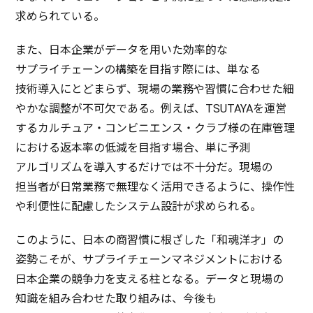
求められている。
また、
日本企業
が
データ
を用いた
効率的
な
サプライチェーン
の
構築
を
目指
す際には、単なる
技術導入
にとどまらず、
現場
の
業務
や
習慣
に合わせた細
やかな
調整
が
不可欠
である。例えば、TSUTAYAを
運営
する
カルチュア・コンビニエンス・クラブ
様の
在庫管理
における
返本率
の
低減
を
目指
す
場合
、単に
予測
アルゴリズム
を
導入
するだけでは
不十分
だ。
現場
の
担当者
が
日常業務
で
無理
なく
活用
できるように、
操作性
や
利便性
に
配慮
した
システム
設計
が求められる。
このように、
日本
の
商習慣
に根ざした「
和魂洋才
」の
姿勢
こそが、
サプライチェーンマネジメント
における
日本企業
の
競争力
を支える柱となる。
データ
と
現場
の
知識
を組み合わせた取り組みは、
今後
も