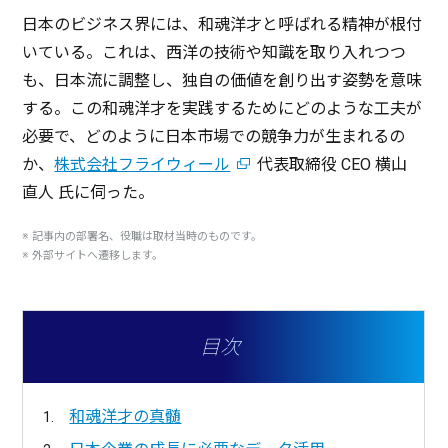
日本
の
ビジネス
界には、
和魂洋才
と呼ばれる
精神
が
根付
いている。これは、
西洋
の
技術
や
知識
を取り入れつつ
も、
日本流
に
調整
し、
独自
の
価値
を創り出す
姿勢
を
意味
する。この
和魂洋才
を
実践
するためにどのような
工夫
が
必要
で、どのように
日本市場
での
競争力
が生まれるの
か、
株式会社フライウィール
代表取締役
CEO
横山
直人
氏に伺った。
※
記事内
の
部署名
、
役職
は
取材当時
のものです。
※
外部
サイト
へ
遷移
します。
目次
和魂洋才の真髄