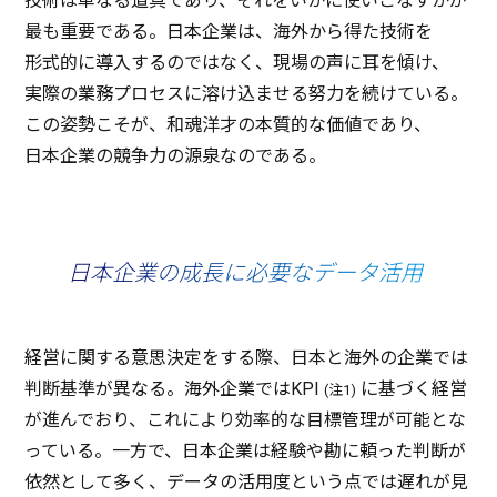
技術
は単なる
道具
であり、それをいかに使いこなすかが
最も
重要
である。
日本企業
は、
海外
から得た
技術
を
形式的
に
導入
するのではなく、
現場
の声に耳を傾け、
実際
の
業務
プロセス
に溶け込ませる
努力
を続けている。
この
姿勢
こそが、
和魂洋才
の
本質的
な
価値
であり、
日本企業
の
競争力
の
源泉
なのである。
日本企業の成長に必要なデータ活用
経営
に関する
意思決定
をする際、
日本
と
海外
の
企業
では
判断基準
が異なる。
海外企業
ではKPI
に基づく
経営
(注1)
が進んでおり、これにより
効率的
な
目標管理
が
可能
とな
っている。
一方
で、
日本企業
は
経験
や勘に頼った
判断
が
依然
として多く、
データ
の
活用度
という点では遅れが見