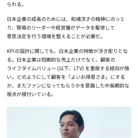
られる。
日本企業
の
成長
のためには、
和魂洋才
の
精神
にのっと
り、
現場
の
リーダー
や
経営層
が
データ
を
駆使
して
意思決定
を行う
環境
を整えることが
必要
だ。
KPIの
設計
に関しても、
日本企業
の
特徴
が浮き彫りとな
る。
日本企業
は
短期的
な
売上
だけでなく、
顧客
の
ライフタイムバリュー
(
以下
、LTV) を
重視
する
傾向
が強
い。どのようにして
顧客
を「よいお
得意
さま」にする
か、また
ファン
になってもらうかを
意識
した
中長期的
な
視点
が
根付
いている。