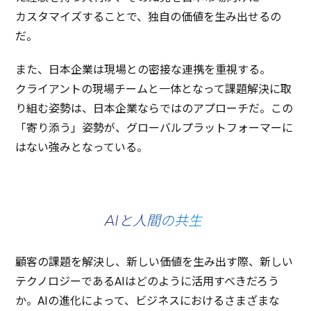
カスタマイズ
することで、
独自
の
価値
を生み出せるの
だ。
また、
日本企業
は
現場
との
密接
な
連携
を
重視
する。
クライアント
の
現場
チーム
と
一体
となって
課題解決
に取
り組む
姿勢
は、
日本企業
ならではの
アプローチ
だ。この
「寄り添う」
姿勢
が、
グローバルプラットフォーマー
に
はない強みとなっている。
AIと人間の共生
顧客
の
課題
を
解決
し、新しい
価値
を生み出す際、新しい
テクノロジー
であるAIはどのように
活用
すべきだろう
か。AIの
進化
によって、
ビジネス
におけるさまざまな