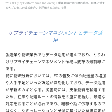
注1)
KPI (Key Performance Indicator)
：
重要業績評価指標
の
略称
。
目標
に対す
る各
プロセス
の
達成度合
いを
評価
するための
指標
サプライチェーンマネジメントとデータ活
用
製造業
や
物流業界
でも
データ
活用
が進んでおり、とりわ
け
サプライチェーンマネジメント
領域
は
変革
の
最前線
に
ある。
特に
物流分野
においては、ECの
普及
に伴う
配送量
の
増加
や
人手不足
といった
課題
が
深刻化
しており、
データ
活用
が
革新
の
カギ
となる。
災害時
には、
支援物資
を
輸送
する
ため、
在庫
や
配送
ルート
の
情報
を
即座
に
把握
し、
最適
な
対応
を図ることが
必要
であり、
経験
や勘に
依存
するので
はなく、
シミュレーション
と
予測
に基づいた
意思決定
が