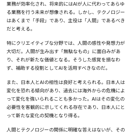
業務
が
効率化
され、
将来的
にはAIが人に代わってあらゆ
る
業務
を行う
未来
が
想像
される。しかし、
テクノロジー
はあくまで「
手段
」であり、
主役
は「
人間
」であるべき
だと考える。
特に
クリエイティブ
な
分野
では、
人間
の
感性
や
発想力
が
大切
だ。
人間
が生み出す「
無駄
なもの」に
面白
みがあ
り、それが新たな
価値
となる。そうした
感覚
を損なわ
ず、
補助
する
役割
としてAIを
活用
すべきなのだ。
また、
日本人
とAIの
相性
は
良好
と考えられる。
日本人
は
変化
を恐れる
傾向
があり、
過去
には
海外
からの
危機
によ
って
変化
を強いられることも多かった。AIはその
変化
の
必要性
を
客観的
に示してくれる
存在
であり、
日本人
にと
って新たな
変化
の
契機
となり得る。
人間
と
テクノロジー
の
関係
に
明確
な答えはないが、その