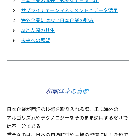
日本企業の成長に必要なデータ活用
サプライチェーンマネジメントとデータ活用
海外企業にはない日本企業の強み
AIと人間の共生
未来への展望
和魂洋才の真髄
日本企業
が
西洋
の
技術
を取り入れる際、単に
海外
の
アルゴリズム
や
テクノロジー
をそのまま
適用
するだけで
は
不十分
である。
重要
なのは、
日本
の
市場特性
や
現場
の
習慣
に即した形で