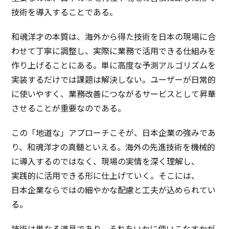
技術
を
導入
することである。
和魂洋才
の
本質
は、
海外
から得た
技術
を
日本
の
現場
に合
わせて
丁寧
に
調整
し、
実際
に
業務
で
活用
できる
仕組
みを
作り上げることにある。単に
高度
な
予測
アルゴリズム
を
実装
するだけでは
課題
は
解決
しない。
ユーザー
が
日常的
に使いやすく、
業務改善
につながる
サービス
として
昇華
させることが
重要
なのである。
この「
地道
な」
アプローチ
こそが、
日本企業
の強みであ
り、
和魂洋才
の
真髄
といえる。
海外
の
先進技術
を
機械的
に
導入
するのではなく、
現場
の
実情
を深く
理解
し、
実践的
に
活用
できる形に
仕上
げていく。そこには、
日本企業
ならではの細やかな
配慮
と
工夫
が込められてい
る。