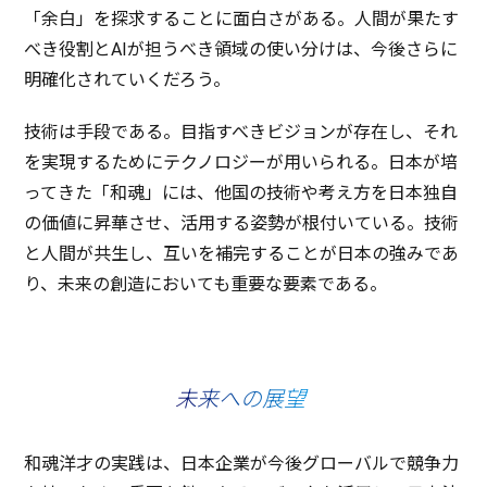
「
余白
」を
探求
することに
面白
さがある。
人間
が果たす
べき
役割
とAIが担うべき
領域
の使い分けは、
今後
さらに
明確化
されていくだろう。
技術
は
手段
である。
目指
すべき
ビジョン
が
存在
し、それ
を
実現
するために
テクノロジー
が用いられる。
日本
が培
ってきた「
和魂
」には、
他国
の
技術
や考え方を
日本独自
の
価値
に
昇華
させ、
活用
する
姿勢
が
根付
いている。
技術
と
人間
が
共生
し、互いを
補完
することが
日本
の強みであ
り、
未来
の
創造
においても
重要
な
要素
である。
未来への展望
和魂洋才
の
実践
は、
日本企業
が
今後
グローバル
で
競争力