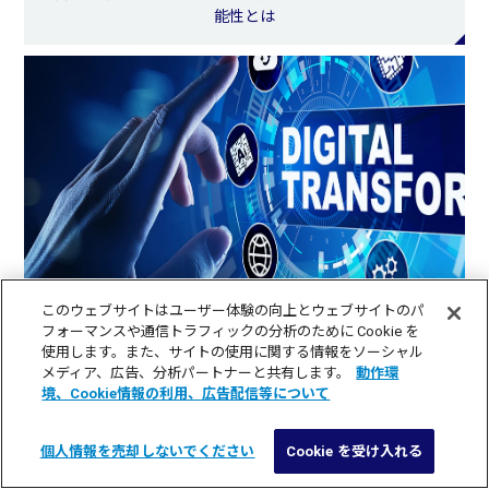
能性とは
このウェブサイトはユーザー体験の向上とウェブサイトのパ
コロナ危機でも、なぜKDDI DIGITAL GATEにはDX案件が殺
フォーマンスや通信トラフィックの分析のために Cookie を
到するのか
使用します。また、サイトの使用に関する情報をソーシャル
メディア、広告、分析パートナーと共有します。
動作環
境、Cookie情報の利用、広告配信等について
個人情報を売却しないでください
Cookie を受け入れる