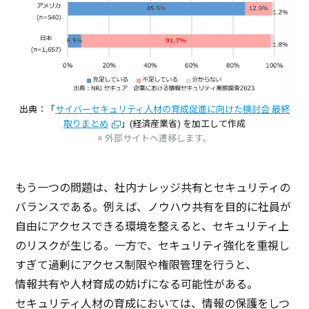
出典：「
サイバーセキュリティ人材の育成促進に向けた検討会 最終
取りまとめ
」(経済産業省) を加工して作成
※ 外部サイトへ遷移します。
もう一つの
問題
は、
社内
ナレッジ
共有
と
セキュリティ
の
バランス
である。例えば、
ノウハウ
共有
を
目的
に
社員
が
自由
に
アクセス
できる
環境
を整えると、
セキュリティ
上
の
リスク
が生じる。
一方
で、
セキュリティ
強化
を
重視
し
すぎて
過剰
に
アクセス
制限
や
権限管理
を行うと、
情報共有
や
人材育成
の妨げになる
可能性
がある。
セキュリティ
人材
の
育成
においては、
情報
の
保護
をしつ