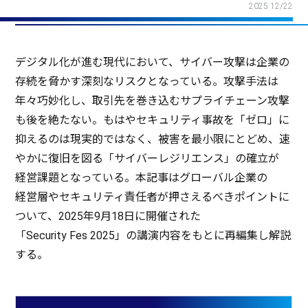
2025 12/22
デジタル
化が進む
現代
において、
サイバー
攻撃
は
企業
の
存続
を脅かす
深刻
な
リスク
となっている。
攻撃手法
は
年々
巧妙化
し、
取引先
を巻き込む
サプライチェーン
攻撃
も後を絶たない。もはや
セキュリティ
事故
を「
ゼロ
」に
抑えるのは
現実的
ではなく、
被害
を
最小限
にとどめ、速
やかに
復旧
を図る「
サイバーレジリエンス
」の
確立
が
経営課題
となっている。
本記事
は
グローバル
企業
の
経営層
や
セキュリティ
責任者
が押さえるべき
ポイント
に
ついて、2025年9月18日に
開催
された
「Security Fes 2025」
の
講演内容
をもとに
再編集
し
解説
する。