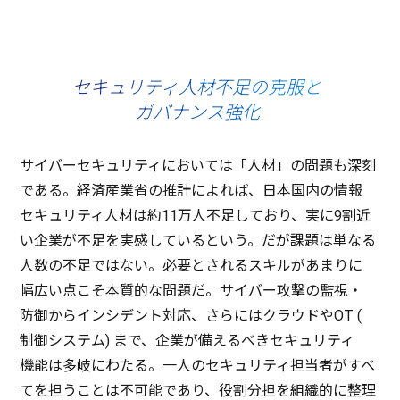
セキュリティ人材不足の克服と
ガバナンス強化
サイバーセキュリティ
においては「
人材
」の
問題
も
深刻
である。
経済産業省
の
推計
によれば、
日本国内
の
情報
セキュリティ
人材
は約11
万人不足
しており、実に9
割近
い
企業
が
不足
を
実感
しているという。だが
課題
は単なる
人数
の
不足
ではない。
必要
とされる
スキル
があまりに
幅広
い点こそ
本質的
な
問題
だ。
サイバー
攻撃
の
監視
・
防御
から
インシデント
対応
、さらには
クラウド
やOT (
制御
システム)
まで、
企業
が備えるべき
セキュリティ
機能
は
多岐
にわたる。
一人
の
セキュリティ
担当者
がすべ
てを担うことは
不可能
であり、
役割分担
を
組織的
に
整理