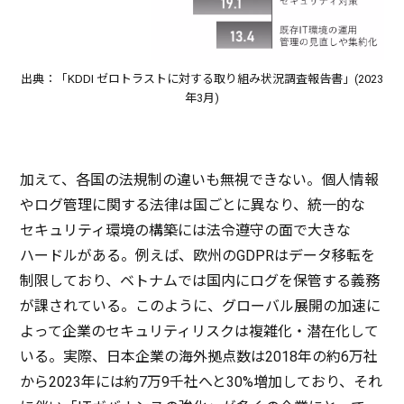
出典：「KDDI ゼロトラストに対する取り組み状況調査報告書」(2023
年3月)
加えて、
各国
の
法規制
の違いも
無視
できない。
個人情報
や
ログ
管理
に関する
法律
は国ごとに異なり、
統一的
な
セキュリティ
環境
の
構築
には
法令遵守
の面で大きな
ハードル
がある。例えば、
欧州
のGDPRは
データ
移転
を
制限
しており、
ベトナム
では
国内
に
ログ
を
保管
する
義務
が課されている。このように、
グローバル
展開
の
加速
に
よって
企業
の
セキュリティリスク
は
複雑化
・
潜在化
して
いる。
実際
、
日本企業
の
海外拠点数
は2018年の約6
万社
から2023年には約7万9
千社
へと30%
増加
しており、それ