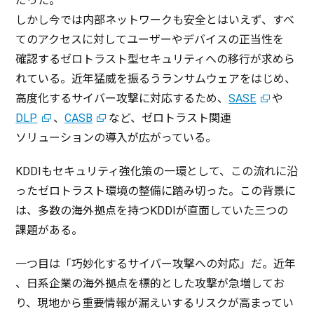
だった。
しかし今では
内部
ネットワーク
も
安全
とはいえず、すべ
ての
アクセス
に対して
ユーザー
や
デバイス
の
正当性
を
確認
する
ゼロトラスト
型
セキュリティ
への
移行
が求めら
れている。
近年猛威
を振るう
ランサムウェア
をはじめ、
高度化
する
サイバー
攻撃
に
対応
するため、
SASE
や
DLP
、
CASB
など、
ゼロトラスト
関連
ソリューション
の
導入
が広がっている。
KDDIも
セキュリティ
強化策
の
一環
として、この流れに沿
った
ゼロトラスト
環境
の
整備
に踏み切った。この
背景
に
は、
多数
の
海外拠点
を持つKDDIが
直面
していた三つの
課題
がある。
一つ目は「
巧妙化
する
サイバー
攻撃
への
対応
」だ。
近年
、
日系企業
の
海外拠点
を
標的
とした
攻撃
が
急増
してお
り、
現地
から
重要情報
が漏えいする
リスク
が高まってい