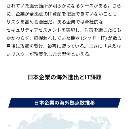
されていた
脆弱箇所
が明らかになる
ケース
がある。さら
に、
企業
が
全拠点
のIT
資産
を
把握
できていないことも
リスク
を高める
要因
だ。ある
企業
では
全社的
な
セキュリティアセスメント
を
実施
し、
対策
を講じたにも
かかわらず、
把握漏
れしていた
機器
(
シャドー
IT) が数カ
月後
に
攻撃
を受け、
被害
に遭っている。まさに「見えな
い
リスク
」が
現実化
した
典型例
といえる。
日本企業の海外進出とIT課題