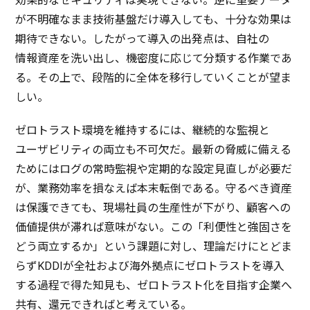
効果的
な
セキュリティ
は
実現
できない。逆に
重要
データ
が
不明確
なまま
技術基盤
だけ
導入
しても、
十分
な
効果
は
期待
できない。したがって
導入
の
出発点
は、
自社
の
情報資産
を洗い出し、
機密度
に応じて
分類
する
作業
であ
る。その上で、
段階的
に
全体
を
移行
していくことが望ま
しい。
ゼロトラスト
環境
を
維持
するには、
継続的
な
監視
と
ユーザビリティ
の
両立
も
不可欠
だ。
最新
の
脅威
に備える
ためには
ログ
の
常時監視
や
定期的
な
設定見直
しが
必要
だ
が、
業務効率
を損なえば
本末転倒
である。守るべき
資産
は
保護
できても、
現場社員
の
生産性
が下がり、
顧客
への
価値提供
が滞れば
意味
がない。この「
利便性
と
強固
さを
どう
両立
するか」という
課題
に対し、
理論
だけにとどま
らずKDDIが
全社
および
海外拠点
に
ゼロトラスト
を
導入
する
過程
で得た
知見
も、
ゼロトラスト
化を
目指
す
企業
へ
共有
、
還元
できればと考えている。