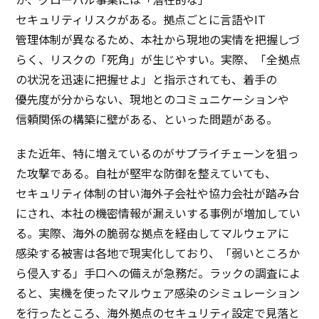
か、
グローバル
事業
には「
潜在的
な」
セキュリティリスク
がある。
拠点
ごとに
言語
やIT
管理体制
が異なるため、
本社
から
現地
の
実情
を
把握
しづ
らく、
リスク
の「
死角
」が生じやすい。
実際
、「
全拠点
の
状況
を
迅速
に
把握
せよ」と
指示
されても、
着手
の
優先度
が分からない、
現地
との
コミュニケーション
や
信頼関係
の
構築
に壁がある、といった
問題
がある。
また
近年
、特に増えているのが
サプライチェーン
を狙っ
た
攻撃
である。
自社
が
堅牢
な
防御
を整えていても、
セキュリティ
体制
の甘い
海外子会社
や
協力会社
が踏み台
にされ、
本社
の
機密情報
が漏えいする
事例
が
増加
してい
る。
実際
、
海外
の
脆弱
な
拠点
を
経由
して
マルウェア
に
感染
する
被害
は
各地
で
現実化
しており、「弱いところか
ら
侵入
する」
手口
への備えが
急務
だ。
ラック
の
調査
によ
ると、
実機
を使った
マルウェア
感染
の
シミュレーション
を行ったところ、
海外拠点
の
セキュリティ
設定
で
見落
と