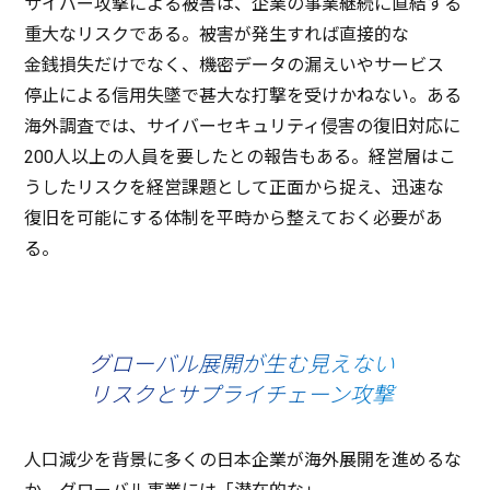
サイバー
攻撃
による
被害
は、
企業
の
事業継続
に
直結
する
重大
な
リスク
である。
被害
が
発生
すれば
直接的
な
金銭損失
だけでなく、
機密
データ
の漏えいや
サービス
停止
による
信用失墜
で
甚大
な
打撃
を受けかねない。ある
海外調査
では、
サイバーセキュリティ
侵害
の
復旧対応
に
200
人以上
の
人員
を要したとの
報告
もある。
経営層
はこ
うした
リスク
を
経営課題
として
正面
から捉え、
迅速
な
復旧
を
可能
にする
体制
を
平時
から整えておく
必要
があ
る。
グローバル展開が生む見えない
リスクとサプライチェーン攻撃
人口減少
を
背景
に多くの
日本企業
が
海外展開
を進めるな