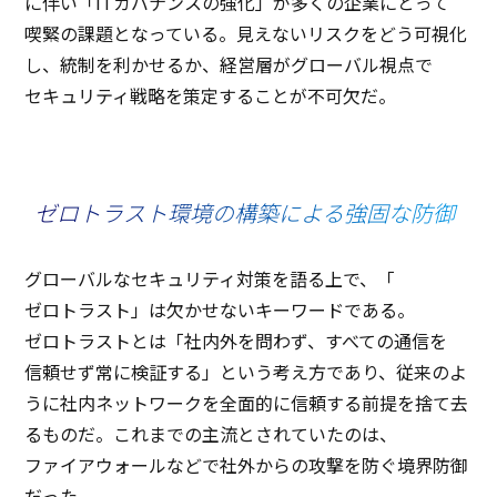
に伴い「IT
ガバナンス
の
強化
」が多くの
企業
にとって
喫緊
の
課題
となっている。見えない
リスク
をどう
可視化
し、
統制
を利かせるか、
経営層
が
グローバル
視点
で
セキュリティ
戦略
を
策定
することが
不可欠
だ。
ゼロトラスト環境の構築による
強固な防御
グローバル
な
セキュリティ
対策
を語る上で、「
ゼロトラスト
」は欠かせない
キーワード
である。
ゼロトラスト
とは「
社内外
を問わず、すべての
通信
を
信頼
せず常に
検証
する」という考え方であり、
従来
のよ
うに
社内
ネットワーク
を
全面的
に
信頼
する
前提
を捨て去
るものだ。これまでの
主流
とされていたのは、
ファイアウォール
などで
社外
からの
攻撃
を防ぐ
境界防御