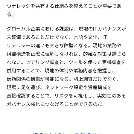
つ
ナレッジ
を
共有
する
仕組
みを整えることが
重要
であ
る。
グローバル
企業
における
課題
は、
現地
のIT
ガバナンス
が
未整備
であることだけでなく、
言語
や
文化
、IT
リテラシー
の違いも大きな
障壁
となる。
現地
の
業務
や
組織構造
を
正確
に
理解
しなければ、
的確
な
対策
は講じら
れない。
ヒアリング
調査
と、
ツール
を使った
実機調査
を
併用
することで、
現地
の
体制
や
業務内容
を
把握
し、
信頼関係
の
構築
が
可能
になる。
机上調査
だけでなく、
現場
に足を運び、
ネットワーク
設定
や
資産構成
を
直接確認
することで、
リスク
を
可視化
し、
実効性
のある
ガバナンス
強化
につなげることができるのだ。