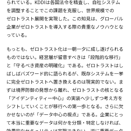
られている。KDDIは
各国法令
を
精査
し、
自社
システム
を
調整
することでこの
課題
を
克服
し、
世界規模
での
ゼロトラスト
展開
を
実現
した。この
知見
は、
グローバル
企業
が
ゼロトラスト
を
導入
する際の
貴重
な
ノウハウ
とな
っている。
もっとも、
ゼロトラスト
化は
一朝一夕
に成し遂げられる
ものではない。
経営層
が
留意
すべきは「
段階的
な
移行
」
と「守るべき
資産
の
明確化
」である。
ゼロトラスト
はし
ばしば
バズワード
的に語られるが、
既存
システム
を
一挙
に
完全
ゼロトラスト
へ置き換えるのは
現実的
でない。ま
ずは
境界防御
の
発想
から離れ、
ゼロトラスト
の核となる
「
アイデンティティー
中心
」の
実装
へ少しずつ考え方を
シフト
していくことが
移行
への
第一歩
となる。さらに欠
かせないのが「
データ
中心
の
視点
」である。
企業
にとっ
て
本当
に
重要
な
データ
は何かを
分類
・
特定
しなければ、