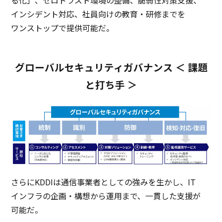
る化」、
ゼロトラスト
環境
の
整備
、
脆弱性対策支援
、
インシデント
対応
、
社員向
けの
教育
・
研修
までを
ワンストップ
で
提供可能
だ。
グローバルセキュリティガバナンス ＜ 課題
と打ち手 ＞
さらにKDDIは
通信事業者
としての強みを生かし、IT
インフラ
の
企画
・
構想
から
運用
まで、
一貫
した
支援
が
可能
だ。