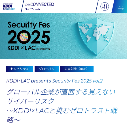
TOPへ
セキュリティ
グローバル
災害対策（BCP）
KDDI×LAC presents Security Fes 2025 vol.2
グローバル企業が直面する見えない
サイバーリスク
～KDDI×LACと挑むゼロトラスト戦
略～