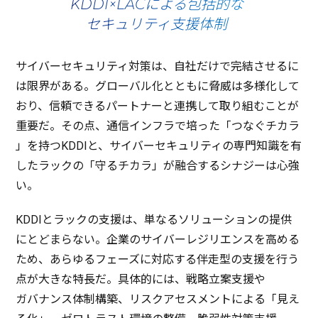
KDDI×LACによる包括的な
セキュリティ支援体制
サイバーセキュリティ
対策
は、
自社
だけで
完結
させるに
は
限界
がある。
グローバル
化とともに
脅威
は
多様化
して
おり、
信頼
できる
パートナー
と
連携
して取り組むことが
重要
だ。その点、
通信
インフラ
で培った「つなぐ
チカラ
」を持つKDDIと、
サイバーセキュリティ
の
専門知識
を有
した
ラック
の「守る
チカラ
」が
融合
する
シナジー
は
心強
い。
KDDIと
ラック
の
支援
は、単なる
ソリューション
の
提供
にとどまらない。
企業
の
サイバーレジリエンス
を高める
ため、あらゆる
フェーズ
に
対応
する
伴走型
の
支援
を行う
点が大きな
特長
だ。
具体的
には、
戦略立案支援
や
ガバナンス
体制構築
、
リスクアセスメント
による「見え