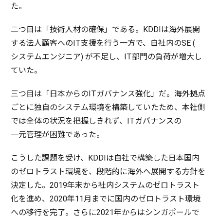
た。
二つ目は「
技術人材
の
確保
」である。KDDIは
海外展開
する
法人顧客
へのIT
支援
を行う
一方
で、
自社内
のSE (
システムエンジニア)
が
不足
し、IT
部門
の
負荷
が
増大
し
ていた。
三つ目は「
日本
からのIT
ガバナンス
強化
」だ。
海外拠点
ごとに
独自
の
システム
環境
を
構築
していたため、
本社側
では
全体
の
状況
を
把握
しきれず、IT
ガバナンス
の
一元管理
が
困難
であった。
こうした
課題
を受け、KDDIは
自社
で
構築
した
日本国内
の
ゼロトラスト
環境
を、
段階的
に
海外
へ
展開
する
方針
を
決定
した。2019
年末
から
社内
システム
の
ゼロトラスト
化を進め、2020年11月までに
国内
の
ゼロトラスト
環境
への
移行
を
完了
。さらに2021年からは
シンガポール
で