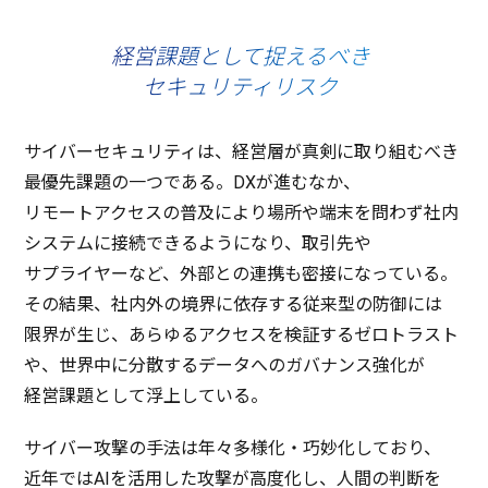
経営課題として捉えるべき
セキュリティリスク
サイバーセキュリティ
は、
経営層
が
真剣
に取り組むべき
最優先課題
の一つである。DXが進むなか、
リモートアクセス
の
普及
により
場所
や
端末
を問わず
社内
システム
に
接続
できるようになり、
取引先
や
サプライヤー
など、
外部
との
連携
も
密接
になっている。
その
結果
、
社内外
の
境界
に
依存
する
従来型
の
防御
には
限界
が生じ、あらゆる
アクセス
を
検証
する
ゼロトラスト
や、
世界中
に
分散
する
データ
への
ガバナンス
強化
が
経営課題
として
浮上
している。
サイバー
攻撃
の
手法
は年々
多様化
・
巧妙化
しており、
近年
ではAIを
活用
した
攻撃
が
高度化
し、
人間
の
判断
を