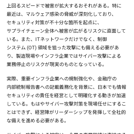
上回
る
スピード
で
被害
が
拡大
するおそれがある。特に
最近
は、
マルウェア
感染
の
脅威
が
深刻化
しており、
セキュリティ
対策
が
不十分
な
箇所
を
起点
に、
サプライチェーン
全体
へ
被害
が広がる
リスク
に
直面
して
いる。また、IT
ネットワーク
だけでなく、
制御
システム (
OT)
領域
を狙った
攻撃
にも備える
必要
があ
り、
製造現場
や
インフラ
企業
では
サイバー
攻撃
による
業務停止
の
リスク
が
現実
のものとなっている。
実際
、
重要
インフラ
企業
への
規制強化
や、
金融庁
の
内部統制報告書
への
記載義務化
を
背景
に、
日本
でも
情報
セキュリティ
の
責任
を
経営
として
明確化
する動きが
加速
している。もはや
サイバー
攻撃対策
を
現場任
せにするこ
とはできず、
経営陣
が
リーダーシップ
を
発揮
して
全社的
な備えを進める
必要
がある。