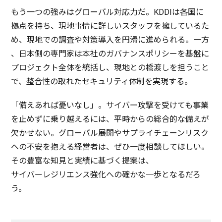
もう一つの強みは
グローバル
対応力
だ。KDDIは
各国
に
拠点
を持ち、
現地事情
に詳しい
スタッフ
を擁しているた
め、
現地
での
調査
や
対策導入
を
円滑
に進められる。
一方
、
日本側
の
専門家
は
本社
の
ガバナンスポリシー
を
基盤
に
プロジェクト
全体
を
統括
し、
現地
との
橋渡
しを担うこと
で、
整合性
の取れた
セキュリティ
体制
を
実現
する。
「備えあれば憂いなし」。
サイバー
攻撃
を受けても
事業
を止めずに乗り越えるには、
平時
からの
総合的
な備えが
欠かせない。
グローバル
展開
や
サプライチェーンリスク
への
不安
を抱える
経営者
は、ぜひ
一度相談
してほしい。
その
豊富
な
知見
と
実績
に基づく
提案
は、
サイバーレジリエンス
強化
への確かな
一歩
となるだろ
う。