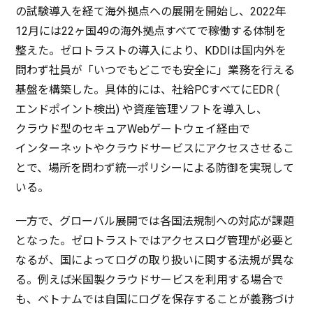
の
試験導入
を経て
海外拠点
への
展開
を
開始
し、2022年
12月には22ヶ国49の
海外拠点
すべてで
稼働
する
体制
を
整えた。
ゼロトラスト
の
導入
により、KDDIは
国内外
を
問わず
社員
が「いつでもどこでも
安全
に」
業務
を行える
基盤
を
構築
した。
具体的
には、
社給
PCすべてにEDR (
エンドポイント
検出
) や
資産管理
ソフト
を
導入
し、
クラウド
型の
セキュア
Web
ゲートウェイ
経由
で
インターネット
や
クラウドサービス
に
アクセス
させるこ
とで、
場所
を問わず
統一
ポリシー
による
防御
を
実現
して
いる。
一方
で、
グローバル
展開
では
各国法規制
への
対応
が
課題
となった。
ゼロトラスト
では
アクセスログ
管理
が
必要
と
なるが、国によって
ログ
の取り扱いに関する
法規
が異な
る。例えば
米国製
クラウドサービス
を
利用
する
場合
で
も、
ベトナム
では
自国
に
ログ
を
保存
することが
義務
づけ