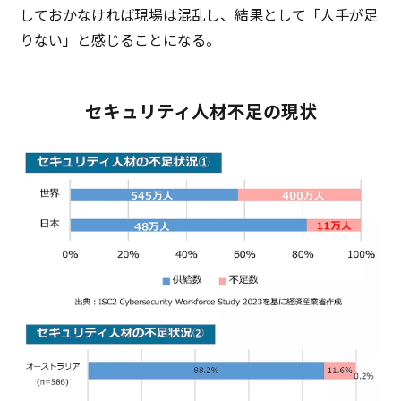
しておかなければ
現場
は
混乱
し、
結果
として「
人手
が足
りない」と感じることになる。
セキュリティ人材不足の現状