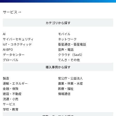
サービス
カテゴリから探す
AI
モバイル
サイバーセキュリティ
ネットワーク
IoT・コネクティッド
衛星通信・衛星電話
AI-BPO
音声・電話
データセンター
クラウド（SaaS）
グローバル
でんき・その他
導入事例から探す
製造
官公庁・公益法人
運輸・エネルギー
農業・林業・水産
金融・保険
医療・福祉
建設・不動産
情報通信
流通・小売
サービス
学校・教育