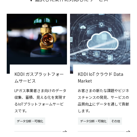
KDDI ガスプラットフォー
KDDI IoTクラウド Data
ムサービス
Market
LPガス事業者さま向けのデータ
お客さまの新たな課題やビジネ
収集、蓄積、見える化を実現す
スチャンスの発見、サービスの
るIoTプラットフォームサービ
品質向上にデータを通して貢献
スです。
します。
データ分析・可視化
データ分析・可視化
その他