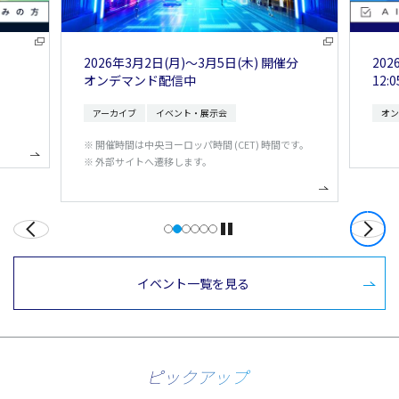
催分
2026年8月24日(月) , 10月9日(金)
202
12:05～13:00
14:
オンライン開催
申込受付中
オン
です。
イベント一覧を見る
ピックアップ