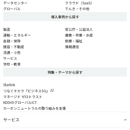
データセンター
クラウド（SaaS）
グローバル
でんき・その他
導入事例から探す
製造
官公庁・公益法人
運輸・エネルギー
農業・林業・水産
金融・保険
医療・福祉
建設・不動産
情報通信
流通・小売
サービス
学校・教育
特集・テーマから探す
Starlink
つなぐチカラ『ビジネス5G』
マネージド ゼロトラスト
KDDIのグローバルICT
カーボンニュートラルの取り組みを支援
サービス