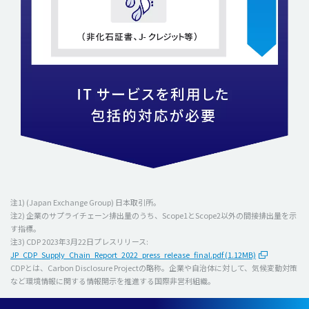
注1) (Japan Exchange Group) 日本取引所。
注2) 企業のサプライチェーン排出量のうち、Scope1とScope2以外の間接排出量を示
す指標。
注3) CDP 2023年3月22日プレスリリース:
JP_CDP_Supply_Chain_Report_2022_press_release_final.pdf (1.12MB)
CDPとは、Carbon Disclosure Projectの略称。企業や自治体に対して、気候変動対策
など環境情報に関する情報開示を推進する国際非営利組織。