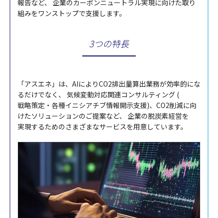
報告
など、
企業
の
カーボンニュートラル
実現
に向けた取り
組みを
ワンストップ
で
支援
します。
3つの特長
「
アスエネ
」は、AIによりCO2
排出量算出業務
が
効率的
にな
るだけでなく、
気候
変動
対応
関連
コンサル
ティ
ング (
戦略策定
・
各種
イニシアチブ情報
開示
支援)、
CO2削減
に向
けた
ソリューション
のご
提案
など、
企業
の
脱炭素経営
を
実現
するためのさまざまな
サービス
を
用意
しています。