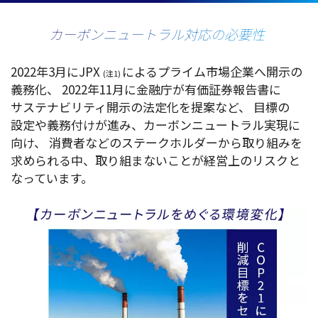
カーボンニュートラル対応の必要性
2022年3月にJPX
による
プライム
市場企業
へ
開示
の
(注1)
義務化
、
2022年11月に
金融庁
が
有価証券報告書
に
サステナビリティ
開示
の
法定化
を
提案
など、
目標
の
設定
や
義務付
けが進み、
カーボンニュートラル
実現
に
向け、
消費者
などの
ステークホルダー
から取り組みを
求められる中、取り組まないことが
経営上
の
リスク
と
なっています。