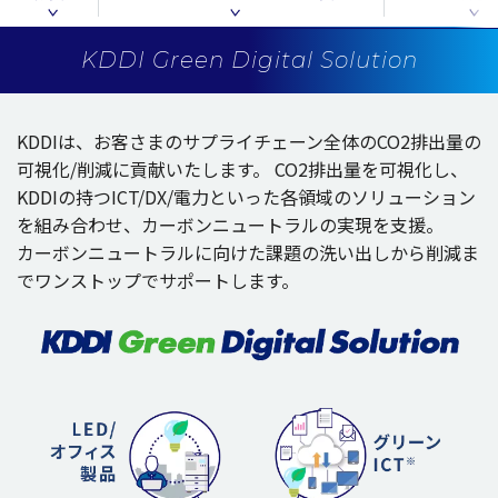
KDDI Green Digital Solution
KDDIは、お客さまの
サプライチェーン
全体
のCO2
排出量
の
可視化
/
削減
に
貢献
いたします。
CO2
排出量
を
可視化
し、
KDDIの持つICT/DX/
電力
といった
各領域
の
ソリューション
を組み合わせ、
カーボンニュートラル
の
実現
を
支援
。
カーボンニュートラル
に向けた
課題
の洗い出しから
削減
ま
で
ワンストップ
で
サポート
します。