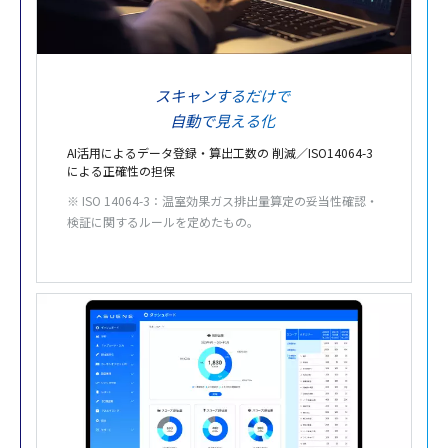
スキャンするだけで
自動で見える化
AI活用によるデータ登録・算出工数の
削減
／ISO14064-3
による正確性の担保
※ ISO 14064-3：温室効果ガス排出量算定の妥当性確認・
検証に関するルールを定めたもの。