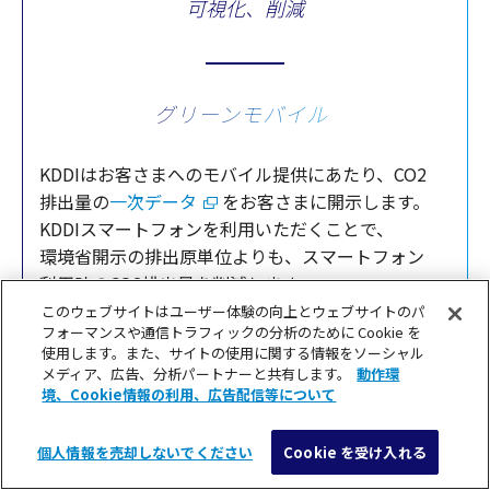
可視化、削減
グリーンモバイル
KDDIはお客さまへの
モバイル
提供
にあたり、CO2
排出量
の
一次
データ
をお客さまに
開示
します。
KDDI
スマートフォン
を
利用
いただくことで、
環境省開示
の
排出原単位
よりも、
スマートフォン
利用時
のCO2
排出量
を
削減
します。
このウェブサイトはユーザー体験の向上とウェブサイトのパ
フォーマンスや通信トラフィックの分析のために Cookie を
使用します。また、サイトの使用に関する情報をソーシャル
メディア、広告、分析パートナーと共有します。
動作環
境、Cookie情報の利用、広告配信等について
個人情報を売却しないでください
Cookie を受け入れる
メニュー
検索