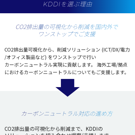
KDDIを選ぶ理由
CO2排出量
の
可視化
から
削減
を
国内外
で
ワンストップ
で
ご支援
CO2
排出量可視化
から、
削減
ソリューション
(ICT/DX/
電力
/
オフィス
製品
など) を
ワンストップ
で行い
カーボンニュートラル
実現
に
貢献
します。
海外工場
/
拠点
における
カーボンニュートラル
についてもご
支援
します。
カーボンニュートラル対応の進め方
CO2
排出量
の
可視化
から
削減
まで、KDDIの