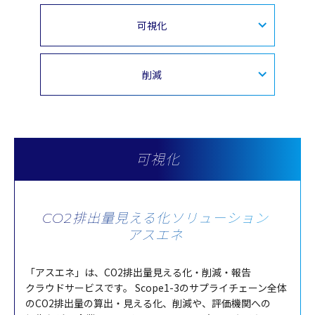
可視化
削減
可視化
CO2排出量見える化ソリューション
アスエネ
「
アスエネ
」は、CO2
排出量見
える化・
削減
・
報告
クラウドサービス
です。
Scope1-3の
サプライチェーン
全体
のCO2
排出量
の
算出
・見える化、
削減
や、
評価機関
への