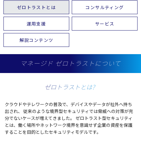
ゼロトラストとは
コンサルティング
運用支援
サービス
解説コンテンツ
マネージド ゼロトラストについて
ゼロトラストとは?
クラウド
や
テレワーク
の
普及
で、
デバイス
や
データ
が
社外
へ持ち
出され、
従来のような
境界型
セキュリティ
では脅威への対策が充
分でないケースが増えてきました。
ゼロトラスト
型
セキュリティ
とは、働く
場所
や
ネットワーク
境界
を
意識
せず
企業
の
資産
を
保護
することを
目的
とした
セキュリティモデル
です。