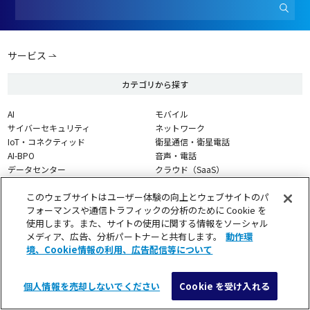
サービス
カテゴリから探す
AI
モバイル
サイバーセキュリティ
ネットワーク
IoT・コネクティッド
衛星通信・衛星電話
AI-BPO
音声・電話
データセンター
クラウド（SaaS）
グローバル
でんき・その他
このウェブサイトはユーザー体験の向上とウェブサイトのパ
導入事例から探す
フォーマンスや通信トラフィックの分析のために Cookie を
使用します。また、サイトの使用に関する情報をソーシャル
製造
官公庁・公益法人
メディア、広告、分析パートナーと共有します。
動作環
運輸・エネルギー
農業・林業・水産
境、Cookie情報の利用、広告配信等について
金融・保険
医療・福祉
建設・不動産
情報通信
個人情報を売却しないでください
Cookie を受け入れる
流通・小売
メニュー
検索
導入検討・見積相談
サービス