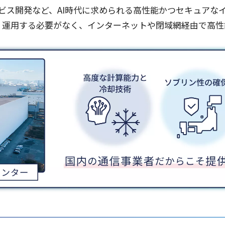
ビス
開発
など、AI
時代
に求められる
高性能
かつ
セキュア
な
・
運用
する
必要
がなく、
インターネット
や
閉域網経由
で
高性