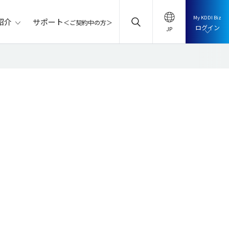
My KDDI Biz
サポート
紹介
＜ご契約中の方＞
ログイン