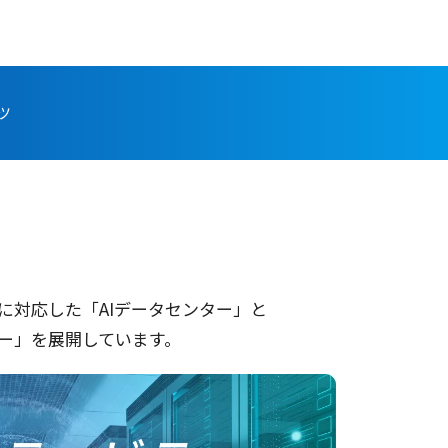
ツ
に
対応
した「AI
データセンター
」と
ー」を
展開
しています。