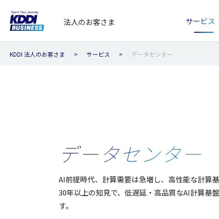
サービス
法人のお客さま
KDDI 法人のお客さま
サービス
データセンター
データセンター
AI
前提時代
、
計算需要
は
急増
し、
高性能
な
計算
30
年以上
の
知見
で、
低遅延
・
高品質
なAI
計算基
す。