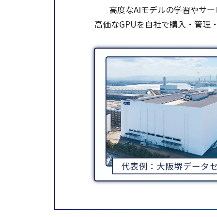
高度
なAI
モデル
の
学習
や
サー
高価
なGPUを
自社
で
購入
・
管理