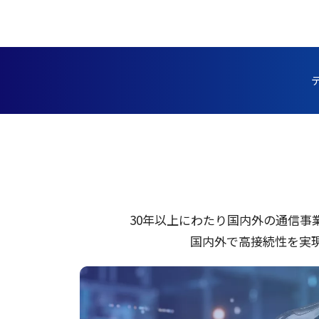
30
年以上
にわたり
国内外
の
通信事
国内外
で
高接続性
を
実