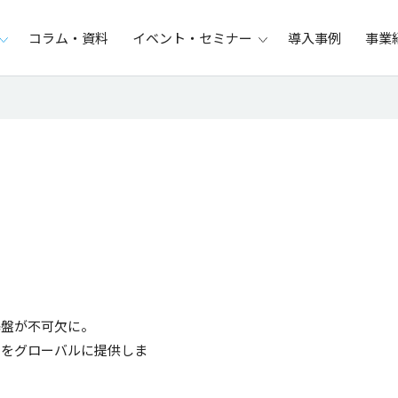
コラム・資料
イベント・セミナー
導入事例
事業
基盤
が
不可欠
に。
盤
を
グローバル
に
提供
しま