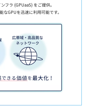
インフラ
(GPUaaS) をご
提供
。
能
なGPUを
迅速
に
利用可能
です。