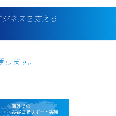
ビジネスを支える
ム
援します。
。