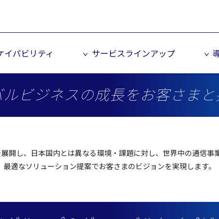
ルケイパビリティ
サービスラインアップ
バルビジネスの成長をお客さまと
を
展開
し、
日本国内
とは異なる
環境
・
課題
に対し、
世界中
の
通信事
最適
な
ソリューション
提案
でお客さまの
ビジョン
を
実現
します。