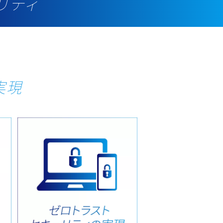
リティ
実現