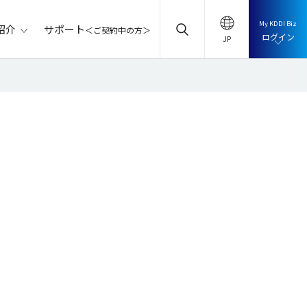
My KDDI Biz
サポート
紹介
＜ご契約中の方＞
ログイン