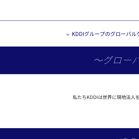
KDDIグループのグローバ
～グロー
私たちKDDIは
世界
に
現地法人