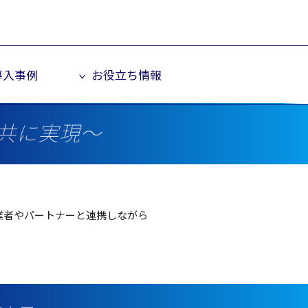
導入事例
お役立ち情報
共に実現～
業者
や
パートナー
と
連携
しながら