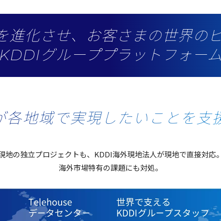
”を進化させ、お客さまの世界の
KDDIグループプラットフォー
が各地域で実現したいことを支
現地
の
独立
プロジェクト
も、KDDI
海外現地法人
が現地で
直接対応
海外市場特有
の
課題
にも
対処。