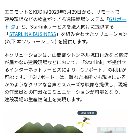
エコモット
とKDDIは2023年3月29日から、
リモート
で
建設現場
などの
検査
ができる
遠隔臨場
システム
「
Gリポー
ト
」と、Starlink
サービス
を
法人向
けに
提供
する
「
STARLINK BUSINESS
」を組み合わせた
ソリューション
(
以下
本
ソリューション
) を
提供
します。
本
ソリューション
は、
山間部
や
トンネル
坑口付近
など
電波
が届かない
建設現場
などにおいて、「Starlink」が
提供
す
る
インターネットサービス
により「G
リポート
」の
利用
が
可能
です。「G
リポート
」は、離れた
場所
でも
現場
にいる
かのような
クリア
な
音声
と
スムーズ
な
映像
を
提供
し、
現場
の
作業員
との
円滑
な
コミュニケーション
が
可能
となり、
建設現場
の
生産性向上
を
実現
します。