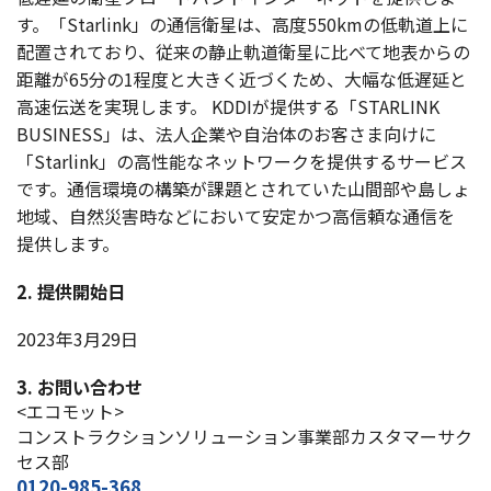
す。「Starlink」の
通信衛星
は、
高度
550kmの
低軌道上
に
配置
されており、
従来
の
静止軌道衛星
に比べて
地表
からの
距離
が65分の1
程度
と大きく近づくため、
大幅
な
低遅延
と
高速伝送
を
実現
します。
KDDIが
提供
する「STARLINK
BUSINESS」は、
法人企業
や
自治体
のお客さま向けに
「Starlink」の
高性能
な
ネットワーク
を
提供
する
サービス
です。
通信環境
の
構築
が
課題
とされていた
山間部
や島しょ
地域
、
自然災害時
などにおいて
安定
かつ
高信頼
な
通信
を
提供
します。
2. 提供開始日
2023年3月29日
3. お問い合わせ
<エコモット>
コンストラクションソリューション事業部カスタマーサク
セス部
0120-985-368