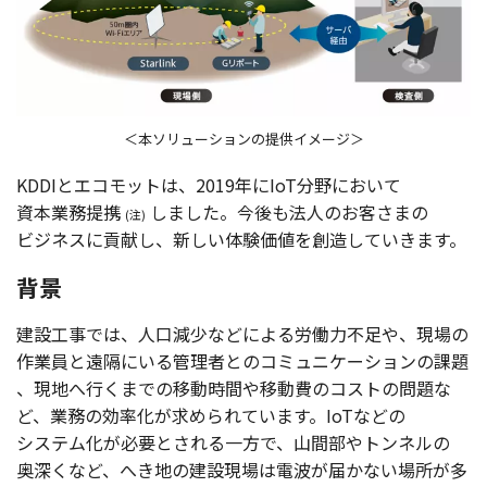
＜本ソリューションの提供イメージ＞
KDDIと
エコモット
は、2019年にIoT
分野
において
資本業務提携
しました。
今後
も
法人
のお客さまの
(注)
ビジネス
に
貢献
し、新しい
体験価値
を
創造
していきます。
背景
建設工事
では、
人口減少
などによる
労働力不足
や、
現場
の
作業員
と
遠隔
にいる
管理者
との
コミュニケーション
の
課題
、
現地
へ行くまでの
移動時間
や
移動費
の
コスト
の
問題
な
ど、
業務
の
効率化
が求められています。IoTなどの
システム
化が
必要
とされる
一方
で、
山間部
や
トンネル
の
奥深
くなど、へき地の
建設現場
は
電波
が届かない
場所
が多