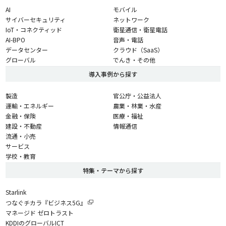
AI
モバイル
サイバーセキュリティ
ネットワーク
IoT・コネクティッド
衛星通信・衛星電話
AI-BPO
音声・電話
データセンター
クラウド（SaaS）
グローバル
でんき・その他
導入事例から探す
製造
官公庁・公益法人
運輸・エネルギー
農業・林業・水産
金融・保険
医療・福祉
建設・不動産
情報通信
流通・小売
サービス
学校・教育
特集・テーマから探す
Starlink
つなぐチカラ『ビジネス5G』
マネージド ゼロトラスト
KDDIのグローバルICT