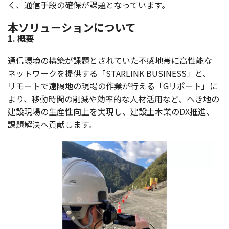
く、
通信手段
の
確保
が
課題
となっています。
本ソリューションについて
1. 概要
通信環境
の
構築
が
課題
とされていた
不感地帯
に
高性能
な
ネットワーク
を
提供
する「STARLINK BUSINESS」と、
リモート
で
遠隔地
の
現場
の
作業
が行える「G
リポート
」に
より、
移動時間
の
削減
や
効率的
な
人材活用
など、へき地の
建設現場
の
生産性向上
を
実現
し、
建設土木業
のDX
推進
、
課題解決
へ
貢献
します。