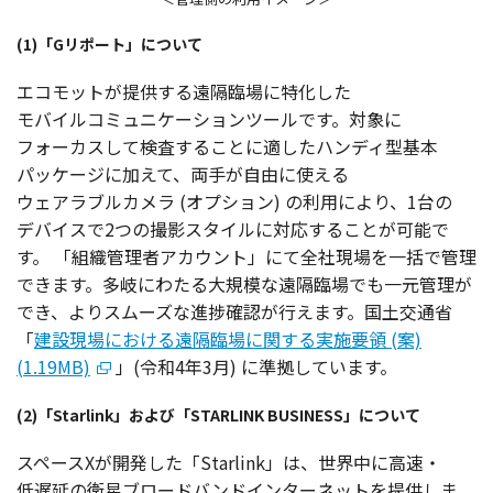
(1)「Gリポート」について
エコモット
が
提供
する
遠隔臨場
に
特化
した
モバイルコミュニケーションツール
です。
対象
に
フォーカス
して
検査
することに適した
ハンディ
型基本
パッケージ
に加えて、
両手
が
自由
に使える
ウェアラブルカメラ
(
オプション
) の
利用
により、1台の
デバイス
で2つの
撮影
スタイル
に
対応
することが
可能
で
す。
「
組織管理者
アカウント
」にて
全社現場
を
一括
で
管理
できます。
多岐
にわたる
大規模
な
遠隔臨場
でも
一元管理
が
でき、より
スムーズ
な
進捗確認
が行えます。
国土交通省
「
建設現場における遠隔臨場に関する実施要領 (案)
(1.19MB)
」(
令和
4年3月) に
準拠
しています。
(2)「Starlink」および「STARLINK BUSINESS」について
スペース
Xが
開発
した「Starlink」は、
世界中
に
高速
・
低遅延
の
衛星
ブロードバンドインターネット
を
提供
しま