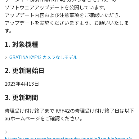
ソフトウェアアップデート
を
公開
しています。
アップデート
内容
および
注意事項
をご
確認
いただき、
アップデート
を
実施
くださいますよう、お願いいたしま
す。
1. 対象機種
GRATINA KYF42 カメラなしモデル
2. 更新開始日
2023年4月13日
3. 更新期間
修理受
け付け
終了
まで
KYF42の
修理受
け付け
終了日
は
以下
au
ホームページ
をご
確認
ください。
https://www.au.com/support/service/mobile/trouble/repair/e