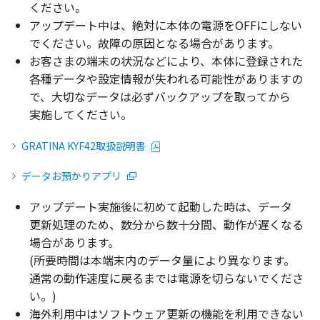
ください。
アップデート
中は、
絶対
に
本体
の
電源
をOFFにしない
でください。
故障
の
原因
となる
場合
があります。
お客さまの
端末
の
状況
などにより、
本体
に
登録
された
各種
データ
や
設定情報
が失われる
可能性
がありますの
で、
大切
な
データ
は必ず
バックアップ
を取ってから
実施
してください。
GRATINA KYF42取扱説明書
データお預かりアプリ
アップデート
実施後
に初めて
起動
した時は、
データ
更新処理
のため、
数分
から
数十分間
、
動作
が遅くなる
場合
があります。
(
所要時間
は
本端末内
の
データ
量により異なります。
通常
の
動作速度
に戻るまでは
電源
を切らないでくださ
い。)
海外利用中
は
ソフトウェア
更新
の
機能
を
利用
できない