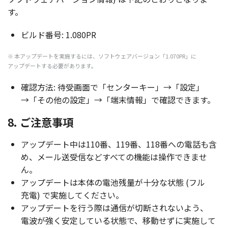
す。
ビルド
番号
: 1.080PR
※ 本
アップデート
を
実施
するには、
ソフトウェアバージョン
「1.070PR」に
アップデート
する
必要
があります。
確認方法
:
待受画面
で「
センターキー
」→「
設定
」
→「その他の
設定
」→「
端末情報
」で
確認
できます。
8. ご注意事項
アップデート
中は110番、119番、118番への
電話
も含
め、
メール
送受信
などすべての
機能
は
操作
できませ
ん。
アップデート
は
本体
の
電池残量
が
十分
な
状態
(
フル
充電
) で
実施
してください。
アップデート
を行う際は
通信
が
切断
されないよう、
電波
が強く
安定
している
状態
で、
移動
せずに
実施
して