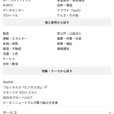
AI-BPO
音声・電話
データセンター
クラウド（SaaS）
グローバル
でんき・その他
導入事例から探す
製造
官公庁・公益法人
運輸・エネルギー
農業・林業・水産
金融・保険
医療・福祉
建設・不動産
情報通信
流通・小売
サービス
学校・教育
特集・テーマから探す
Starlink
つなぐチカラ『ビジネス5G』
マネージド ゼロトラスト
KDDIのグローバルICT
カーボンニュートラルの取り組みを支援
サービス