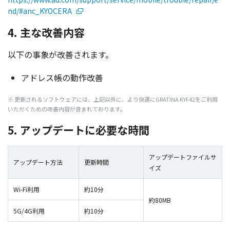
nd/#anc_KYOCERA
4. 主な改善内容
以下
の
事象
が
改善
されます。
アドレス
帳の
動作改善
※
更新
される
ソフトウェア
には、
上記以外
に、より
快適
にGRATINA KYF42をご
利用
いただくための
改善内容
が含まれております。
5. アップデートに必要な時間
アップデートファイルサ
アップデート方法
更新時間
イズ
Wi-Fi利用
約10分
約80MB
5G/4G利用
約10分