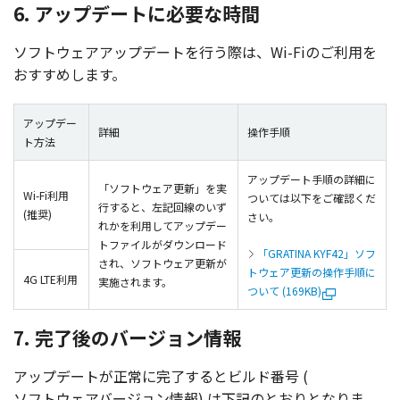
6. アップデートに必要な時間
ソフトウェアアップデート
を行う際は、Wi-Fiのご
利用
を
おすすめします。
アップデー
詳細
操作手順
ト方法
アップデート手順の詳細に
「ソフトウェア更新」を実
Wi-Fi利用
ついては以下をご確認くだ
行すると、左記回線のいず
(推奨)
さい。
れかを利用してアップデー
トファイルがダウンロード
「GRATINA KYF42」ソフ
され、ソフトウェア更新が
トウェア更新の操作手順に
4G LTE利用
実施されます。
ついて (169KB)
7. 完了後のバージョン情報
アップデート
が
正常
に
完了
すると
ビルド
番号
(
ソフトウェアバージョン
情報
) は
下記
のとおりとなりま