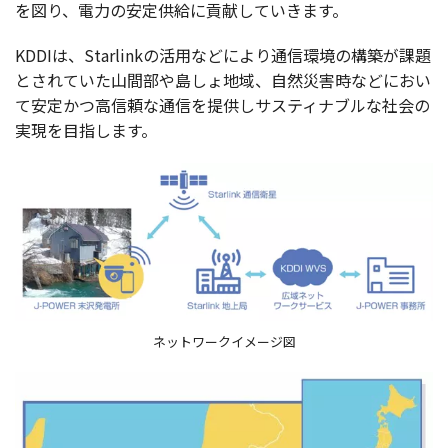
を図り、
電力
の
安定供給
に
貢献
していきます。
KDDIは、Starlinkの
活用
などにより
通信環境
の
構築
が
課題
とされていた
山間部
や島しょ
地域
、
自然災害時
などにおい
て
安定
かつ
高信頼
な
通信
を
提供
し
サスティナブル
な
社会
の
実現
を
目指
します。
ネットワークイメージ図