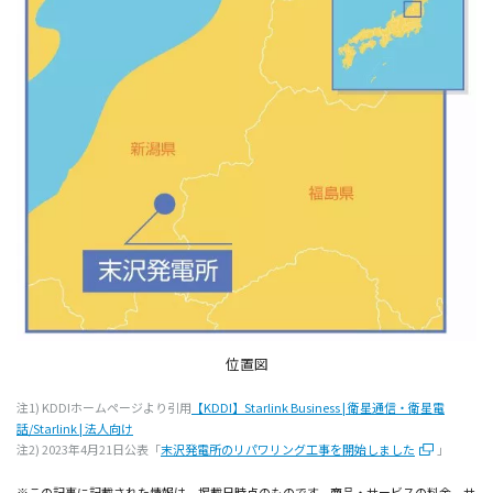
位置図
注1) KDDIホームページより引用
【KDDI】Starlink Business | 衛星通信・衛星電
話/Starlink | 法人向け
注2) 2023年4月21日公表「
末沢発電所のリパワリング工事を開始しました
」
※この記事に記載された情報は、掲載日時点のものです。商品・サービスの料金、サ