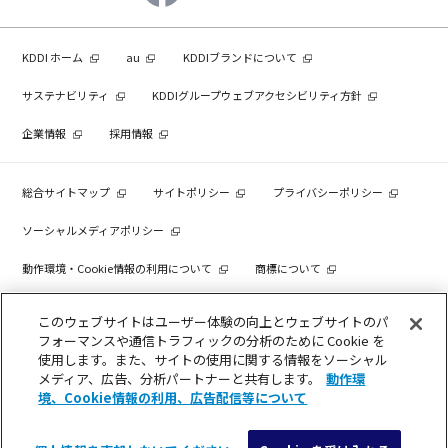
KDDI ホーム
au
KDDIブランドについて
サステナビリティ
KDDIグループウェブアクセシビリティ方針
企業情報
採用情報
総合サイトマップ
サイトポリシー
プライバシーポリシー
ソーシャルメディアポリシー
動作環境・Cookie情報の利用について
商標について
個人情報を売却しないでください
このウェブサイトはユーザー体験の向上とウェブサイトのパ
フォーマンスや通信トラフィックの分析のために Cookie を
使用します。また、サイトの使用に関する情報をソーシャル
メディア、広告、分析パートナーと共有します。
動作環
COPYRIGHT © KDDI CORPORATION, ALL RIGHTS RESERVED.
境、Cookie情報の利用、広告配信等について