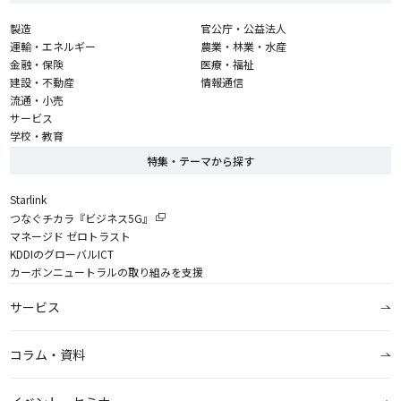
製造
官公庁・公益法人
運輸・エネルギー
農業・林業・水産
金融・保険
医療・福祉
建設・不動産
情報通信
流通・小売
サービス
学校・教育
特集・テーマから探す
Starlink
つなぐチカラ『ビジネス5G』
マネージド ゼロトラスト
KDDIのグローバルICT
カーボンニュートラルの取り組みを支援
サービス
コラム・資料