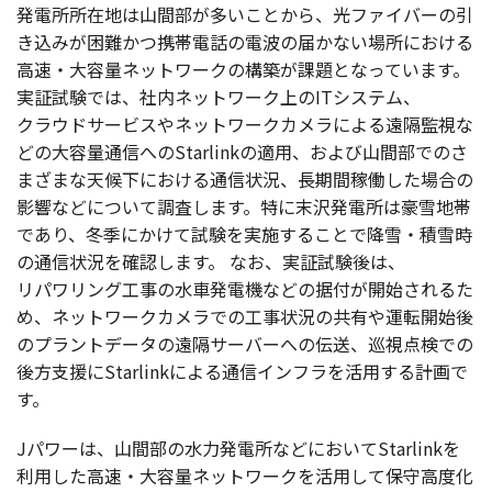
発電所所在地
は
山間部
が多いことから、光
ファイバー
の引
き込みが
困難
かつ
携帯電話
の
電波
の届かない
場所
における
高速
・
大容量
ネットワーク
の
構築
が
課題
となっています。
実証試験
では、
社内
ネットワーク
上のIT
システム
、
クラウドサービス
や
ネットワークカメラ
による
遠隔監視
な
どの
大容量通信
へのStarlinkの
適用
、および
山間部
でのさ
まざまな
天候下
における
通信状況
、
長期間稼働
した
場合
の
影響
などについて
調査
します。特に
末沢発電所
は
豪雪地帯
であり、
冬季
にかけて
試験
を
実施
することで
降雪
・
積雪時
の
通信状況
を
確認
します。
なお、
実証試験後
は、
リパワリング
工事
の
水車発電機
などの
据付
が
開始
されるた
め、
ネットワークカメラ
での
工事状況
の
共有
や
運転開始後
の
プラントデータ
の
遠隔
サーバー
への
伝送
、
巡視点検
での
後方支援
にStarlinkによる
通信
インフラ
を
活用
する
計画
で
す。
J
パワー
は、
山間部
の
水力発電所
などにおいてStarlinkを
利用
した
高速
・
大容量
ネットワーク
を
活用
して
保守高度化