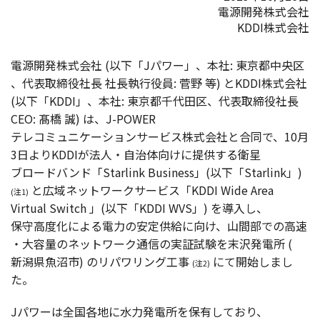
電源開発株式会社
KDDI株式会社
電源開発株式会社
(
以下
「J
パワー
」、
本社
:
東京都中央区
、
代表取締役社長
社長執行役員
:
菅野
等) とKDDI
株式会社
(
以下
「KDDI」、
本社
:
東京都千代田区
、
代表取締役社長
CEO:
髙橋
誠) は、J-POWER
テレコミュニケーションサービス
株式会社
と
合同
で、10月
3日よりKDDIが
法人
・
自治体向
けに
提供
する
衛星
ブロードバンド
「Starlink Business」(
以下
「Starlink」)
と
広域
ネットワークサービス
「KDDI Wide Area
(注1)
Virtual Switch 」(
以下
「KDDI WVS」) を
導入
し、
保守高度化
による
電力
の
安定供給
に向け、
山間部
での
高速
・
大容量
の
ネットワーク
通信
の
実証試験
を
末沢発電所
(
新潟県魚沼市
) の
リパワリング
工事
にて
開始
しまし
(注2)
た。
J
パワー
は
全国各地
に
水力発電所
を
保有
しており、