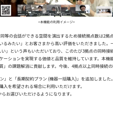
<本機能の利用イメージ>
ル
同等
の
会話
ができる
空間
を
演出
するため
接続拠点数
は2
拠
いるみたい」とお客さまから高い
評価
をいただきました。
しい」という声もいただいており、このたび3
拠点
の
同時接
ケーション
を
実現
する
価値
と
品質
を
維持
しています。
本機
質」の
課題解消
に
貢献
します。
今後
、4
拠点以上同時接続
の
ン
」と「
長期契約
プラン
(
機器一括購入
)」を
追加
しました
購入
を
希望
される
場合
に
利用
いただけます。
からお選びいただけるようになります。