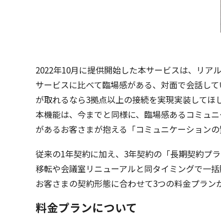
2022年10月に
提供開始
した本
サービス
は、
リア
サービス
に比べて
臨場感
がある、
対面
で
会話
して
が取れるなら3
拠点以上
の
接続
を
実現実装
してほ
本機能
は、今までと
同様
に、
臨場感
ある
コミュニ
があるお客さまが抱える「
コミュニケーション
の
従来
の1
年契約
に加え、3
年契約
の「
長期契約
プラ
移転
や
会議室
リニューアル
と同
タイミング
で
一括
お客さまの
契約形態
に合わせて3つの
料金
プラン
料金プランについて