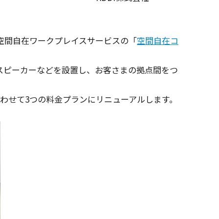
空間自在
ワークプレイスサービス
の「
空間自在コ
スピーカー
などを
設置
し、お客さまの
拠点間
をつ
わせて3つの
料金
プラン
に
リニューアル
します。