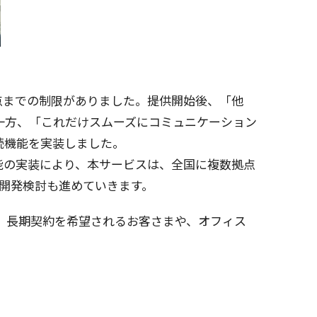
点
までの
制限
がありました。
提供開始後
、「他
一方
、「これだけ
スムーズ
に
コミュニケーション
続機能
を
実装
しました。
能
の
実装
により、本
サービス
は、
全国
に
複数拠点
開発検討
も進めていきます。
。
長期契約
を
希望
されるお客さまや、
オフィス