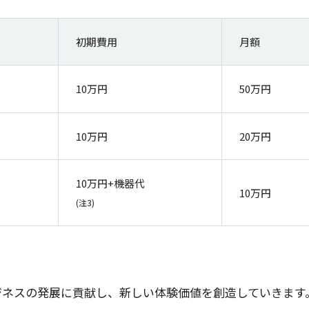
初期費用
月額
10万円
50万円
10万円
20万円
10万円+機器代
10万円
(注3)
ジネス
の
発展
に
貢献
し、新しい
体験価値
を
創造
していきます