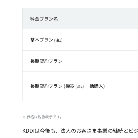
料金プラン名
基本プラン
(注1)
長期契約プラン
長期契約プラン (機器
一括購入)
(注2)
※
価格
は
税抜表示
です。
KDDIは
今後
も、
法人
のお客さま
事業
の
継続
と
ビ