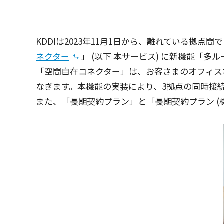
KDDIは2023年11月1日から、離れている
拠点間
で
ネクター
」 (
以下
本
サービス
) に
新機能
「多
ル
「
空間自在
コネクター
」は、お客さまの
オフィス
なぎます。
本機能
の
実装
により、3
拠点
の
同時接
また、「
長期契約
プラン
」と「
長期契約
プラン
(