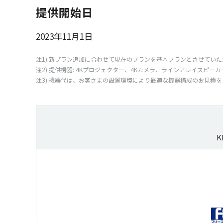
提供開始日
2023年11月1日
注1) 新
プラン
追加
に合わせて
現在
の
プラン
を
基本
プラン
とさせていた
注2)
提供機器
: 4K
プロジェクター
、4K
カメラ
、
ラインアレイスピーカ
注3)
機器代
は、お客さまの
設置環境
により
最適
な
機器構成
のお
見積
を