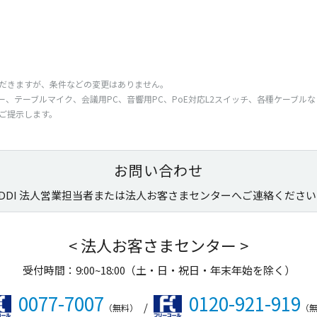
だきますが、
条件
などの
変更
はありません。
ー
、
テーブルマイク
、
会議用
PC、
音響用
PC、PoE
対応
L2
スイッチ
、
各種
ケーブル
な
ご
提示
します。
お問い合わせ
KDDI 法人営業担当者または法人お客さまセンターへご連絡ください
< 法人お客さまセンター >
受付時間：9:00~18:00（土・日・祝日・年末年始を除く）
0077-7007
0120-921-919
/
（無料）
（