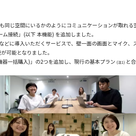
も同じ
空間
にいるかのように
コミュニケーション
が取れる
ーム
接続
」(
以下
本機能
) を
追加
しました。
などに
導入
いただく
サービス
で、
壁一面
の
画面
と
マイク
、
続
が
可能
となりました。
機器一括購入
)」の2つを
追加
し、
現行
の
基本
プラン
と合
(注1)