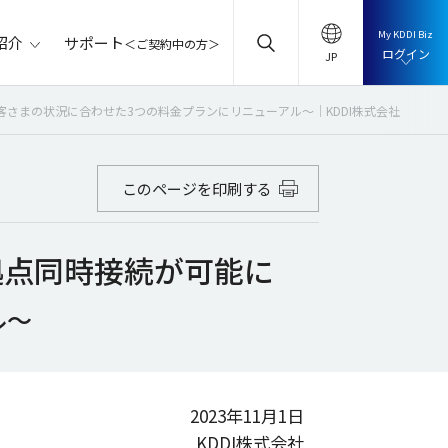
My KDDI Biz
サポート
紹介
＜ご契約中の方＞
ログイン
さまの状況に合わせた3つの料金プランにリニューアル～｜KDDI株式会社
このページを印刷する
拠点同時接続が可能に
ル～
2023年11月1日
KDDI株式会社