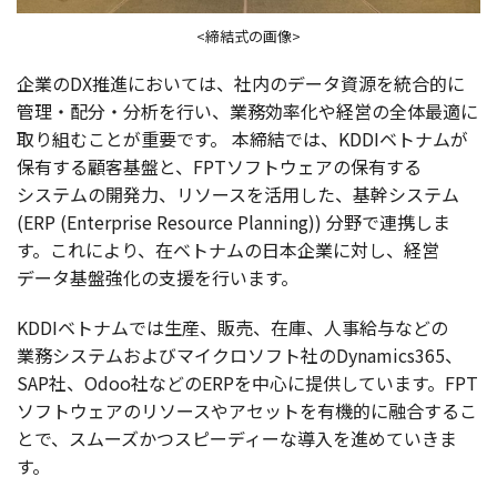
<締結式の画像>
企業
のDX
推進
においては、
社内
の
データ
資源
を
統合的
に
管理
・
配分
・
分析
を行い、
業務効率化
や
経営
の
全体最適
に
取り組むことが
重要
です。
本締結
では、KDDI
ベトナム
が
保有
する
顧客基盤
と、FPT
ソフトウェア
の
保有
する
システム
の
開発力
、
リソース
を
活用
した、
基幹
システム
(ERP (Enterprise Resource Planning))
分野
で
連携
しま
す。これにより、在
ベトナム
の
日本企業
に対し、
経営
データ
基盤強化
の
支援
を行います。
KDDI
ベトナム
では
生産
、
販売
、
在庫
、
人事給与
などの
業務
システム
および
マイクロソフト
社のDynamics365、
SAP社、Odoo社などのERPを
中心
に
提供
しています。FPT
ソフトウェア
の
リソース
や
アセット
を
有機的
に
融合
するこ
とで、
スムーズ
かつ
スピーディー
な
導入
を進めていきま
す。