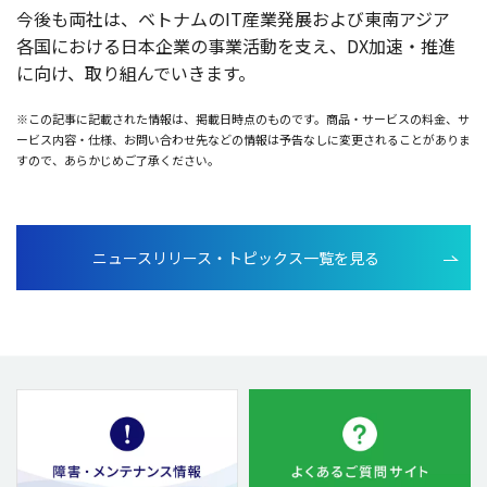
今後
も
両社
は、
ベトナム
のIT
産業発展
および
東南
アジア
各国
における
日本企業
の
事業活動
を支え、DX
加速
・
推進
に向け、取り組んでいきます。
※この記事に記載された情報は、掲載日時点のものです。商品・サービスの料金、サ
ービス内容・仕様、お問い合わせ先などの情報は予告なしに変更されることがありま
すので、あらかじめご了承ください。
ニュースリリース・トピックス一覧を見る