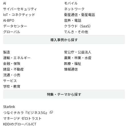
AI
モバイル
サイバーセキュリティ
ネットワーク
IoT・コネクティッド
衛星通信・衛星電話
AI-BPO
音声・電話
データセンター
クラウド（SaaS）
グローバル
でんき・その他
導入事例から探す
製造
官公庁・公益法人
運輸・エネルギー
農業・林業・水産
金融・保険
医療・福祉
建設・不動産
情報通信
流通・小売
サービス
学校・教育
特集・テーマから探す
Starlink
つなぐチカラ『ビジネス5G』
マネージド ゼロトラスト
KDDIのグローバルICT