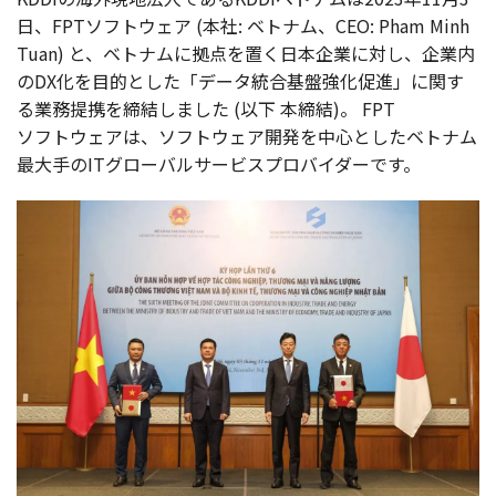
日、FPT
ソフトウェア
(
本社
:
ベトナム
、CEO: Pham Minh
Tuan) と、
ベトナム
に
拠点
を置く
日本企業
に対し、
企業内
のDX化を
目的
とした「
データ
統合基盤強化促進
」に関す
る
業務提携
を
締結
しました (
以下
本締結
)。
FPT
ソフトウェア
は、
ソフトウェア
開発
を
中心
とした
ベトナム
最大手
のIT
グローバルサービスプロバイダー
です。