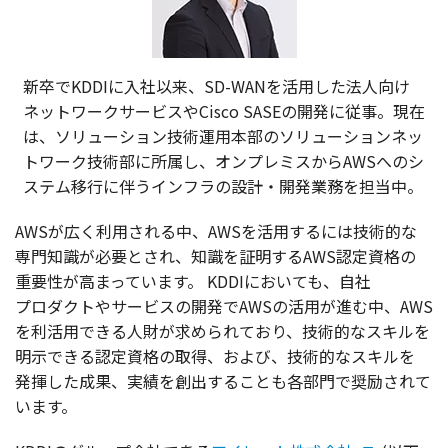
新卒でKDDIに入社以来、SD-WANを活用した法人向け
ネットワークサービスやCisco SASEの開発に従事。現在
は、ソリューション技術運用本部のソリューションネッ
トワーク技術部に所属し、オンプレミスからAWSへのシ
ステム移行に伴うインフラの設計・開発業務を担当中。
AWSが広く
利用
される中、AWSを
活用
するには
技術的
な
専門知識
が
必要
とされ、
知識
を
証明
するAWS
認定資格
の
重要性
が高まっています。
KDDIにおいても、
自社
プロダクト
や
サービス
の
開発
でAWSの
活用
が進む中、AWS
を
利活用
できる
人財
が求められており、
技術的
な
スキル
を
明示
できる
認定資格
の
取得
、および、
技術的
な
スキル
を
発揮
した
成果
、
実績
を
創出
することも
各部門
で
奨励
されて
います。