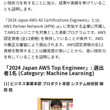
い
技術力
を有することに加え、
成果
や
実績
を挙げているこ
とも
証明
します。
「2024 Japan AWS All Certifications Engineers」とは、
AWS Partner Network (APN)
に
参加
する
企業
に
所属
し
(注1)
てAWS
エンジニア
を
対象
とした
表彰
プログラム
です。AWS
認定資格
(全12
資格
) を
保持
していることが
条件
で、AWS
の
厳正
な
審査
により
選出
されます。
AWS
認定資格
の全12
資格
を
取得
することは
難易度
が高いことから、高い
技術力
を有していることを
証明
します。
「2024 Japan AWS Top Engineer」: 選出
者1名 (Category: Machine Learning)
[1] ビジネス事業本部 プロダクト本部 システム技術部 御
田 稔