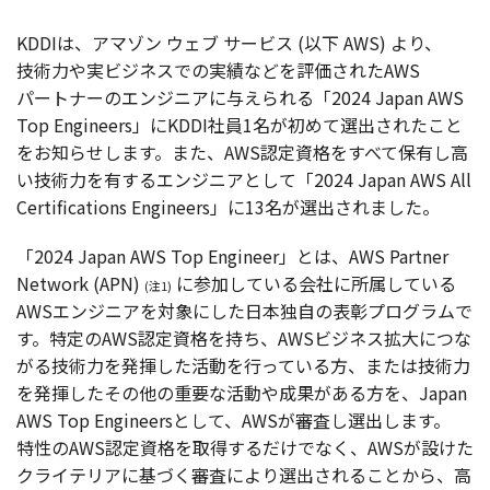
KDDIは、
アマゾン
ウェブ
サービス
(
以下
AWS) より、
技術力
や実
ビジネス
での
実績
などを
評価
されたAWS
パートナー
の
エンジニア
に与えられる「2024 Japan AWS
Top Engineers」にKDDI
社員
1名が初めて
選出
されたこと
をお知らせします。また、AWS
認定資格
をすべて
保有
し高
い
技術力
を有する
エンジニア
として「2024 Japan AWS All
Certifications Engineers」に13名が
選出
されました。
「2024 Japan AWS Top Engineer」とは、AWS Partner
Network (APN)
に
参加
している
会社
に
所属
している
(注1)
AWS
エンジニア
を
対象
にした
日本独自
の
表彰
プログラム
で
す。
特定
のAWS
認定資格
を持ち、AWS
ビジネス
拡大
につな
がる
技術力
を
発揮
した
活動
を行っている方、または
技術力
を
発揮
したその他の
重要
な
活動
や
成果
がある方を、Japan
AWS Top Engineersとして、AWSが
審査
し
選出
します。
特性
のAWS
認定資格
を
取得
するだけでなく、AWSが設けた
クライテリア
に基づく
審査
により
選出
されることから、高