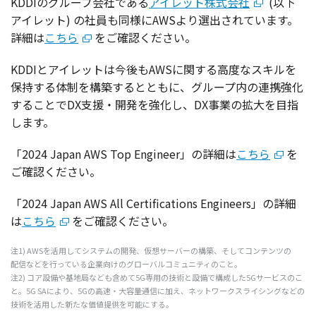
KDDIの
グループ
会社
である
アイレット株式会社
(
以下
アイレット
) の
社員
も
同様
にAWSより
選出
されています。
詳細
は
こちら
をご
確認
ください。
KDDIと
アイレット
は
今後
もAWSに関する
高度
な
スキル
を
保持
する
体制
を
構築
するとともに、
グループ
内の
連携強化
することでDX
支援
・
開発
を
強化
し、DX
事業
の
拡大
を
目指
します。
「2024 Japan AWS Top Engineer」の
詳細
は
こちら
を
ご
確認
ください。
「2024 Japan AWS All Certifications Engineers」の
詳細
は
こちら
をご
確認
ください。
注1) AWSを
活用
して
システム
の
開発
、
仮想
サーバー
の
構築
、そして
コンテンツ
の
配信
などを行っている
企業向
けの
グローバルコミュニティ
のこと。
注2)
コア
設備
や
基地局
なども含めて5G
専用
の
技術
と
設備
で
構成
した5G
サービス
のこ
と。5G SAにより、5Gの
高速
・
大容量通信
に加え、
ネットワークスライシング
などの
技術
を
活用
した新たな
価値提供
を
可能
にする。