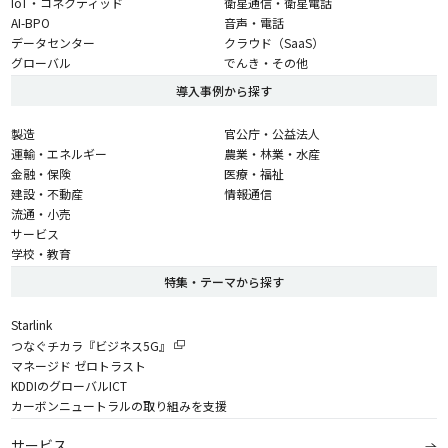
IoT・コネクティッド
衛星通信・衛星電話
AI-BPO
音声・電話
データセンター
クラウド（SaaS）
グローバル
でんき・その他
導入事例から探す
製造
官公庁・公益法人
運輸・エネルギー
農業・林業・水産
金融・保険
医療・福祉
建設・不動産
情報通信
流通・小売
サービス
学校・教育
特集・テーマから探す
Starlink
つなぐチカラ『ビジネス5G』
マネージド ゼロトラスト
KDDIのグローバルICT
カーボンニュートラルの取り組みを支援
サービス