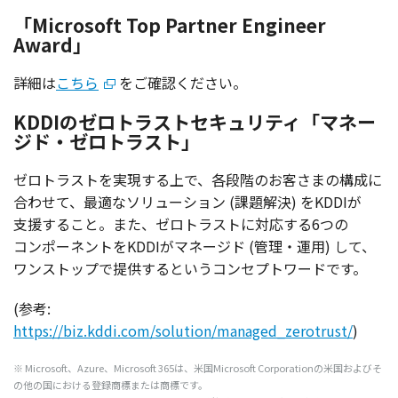
「Microsoft Top Partner Engineer
Award」
詳細は
こちら
をご確認ください。
KDDIのゼロトラストセキュリティ「マネー
ジド・ゼロトラスト」
ゼロトラスト
を
実現
する上で、
各段階
のお客さまの
構成
に
合わせて、
最適
な
ソリューション
(
課題解決
) をKDDIが
支援
すること。また、
ゼロトラスト
に
対応
する6つの
コンポーネント
をKDDIが
マネージド
(
管理
・
運用
) して、
ワンストップ
で
提供
するという
コンセプトワード
です。
(参考:
https://biz.kddi.com/solution/managed_zerotrust/
)
※ Microsoft、Azure、Microsoft 365は、
米国
Microsoft Corporationの
米国
およびそ
の他の国における
登録商標
または
商標
です。