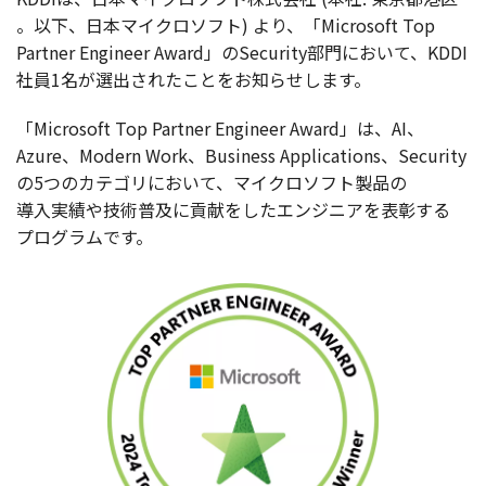
。
以下
、
日本
マイクロソフト
) より、「Microsoft Top
Partner Engineer Award」のSecurity
部門
において、KDDI
社員
1名が
選出
されたことをお知らせします。
「Microsoft Top Partner Engineer Award」は、AI、
Azure、Modern Work、Business Applications、Security
の5つの
カテゴリ
において、
マイクロソフト
製品
の
導入実績
や
技術普及
に
貢献
をした
エンジニア
を
表彰
する
プログラム
です。