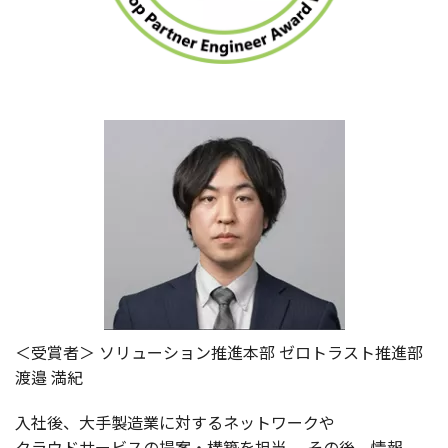
＜
受賞者＞
ソリューション
推進本部
ゼロトラスト
推進部
渡邉
満紀
入社後
、
大手製造業
に対する
ネットワーク
や
クラウドサービス
の
提案
・
構築
を
担当
。
その後、
情報