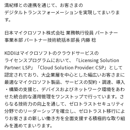
満紀様
との
連携
を通じて、お客さまの
デジタルトランスフォーメーション
を
実現
してまいりま
す。
日本
マイクロソフト
株式会社
業務執行役員
パートナー
事業本部
パートナー
技術統括本部長
内藤
稔
KDDIは
マイクロソフト
の
クラウドサービス
の
ライセンスプログラム
において、「Licensing Solution
Partner: LSP」「Cloud Solution Provider: CSP」として
認定
されており、
大企業層
を
中心
とした
幅広
いお客さまに
最適
な
マイクロソフト
製品
、
サービス
の
契約
・
調達
、
導入
・
構築
の
支援
と、
デバイス
および
ネットワーク
環境
をあわ
せた
統合的
な
運用管理
を
ワンストップ
で行っています。さ
らなる
技術力
の
向上
を通して、
ゼロトラストセキュリティ
分野
での
リーダーシップ
を
確立
し、
ゼロトラスト
移行
によ
りお客さまの新しい働き方を
全面支援
する
積極的
な取り組
みを進めてまいります。