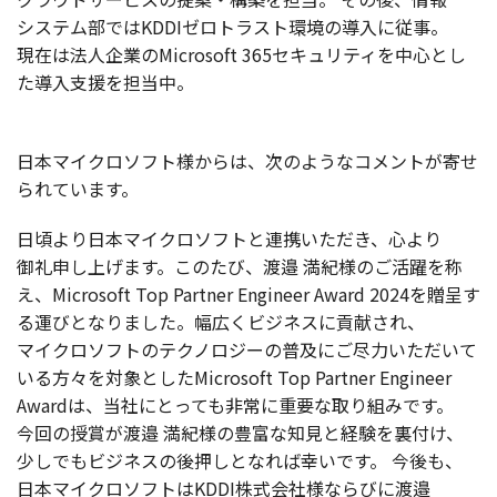
システム
部ではKDDI
ゼロトラスト
環境
の
導入
に
従事
。
現在
は
法人企業
のMicrosoft 365
セキュリティ
を
中心
とし
た
導入支援
を
担当中
。
日本
マイクロソフト
様からは、次のような
コメント
が寄せ
られています。
日頃
より
日本
マイクロソフト
と
連携
いただき、心より
御礼申
し上げます。このたび、
渡邉
満紀様
のご
活躍
を称
え、Microsoft Top Partner Engineer Award 2024を
贈呈
す
る運びとなりました。
幅広
く
ビジネス
に
貢献
され、
マイクロソフト
の
テクノロジー
の
普及
にご
尽力
いただいて
いる方々を
対象
としたMicrosoft Top Partner Engineer
Awardは、
当社
にとっても
非常
に
重要
な取り組みです。
今回
の
授賞
が
渡邉
満紀様
の
豊富
な
知見
と
経験
を
裏付
け、
少しでも
ビジネス
の
後押
しとなれば幸いです。
今後
も、
日本
マイクロソフト
はKDDI
株式会社様
ならびに
渡邉