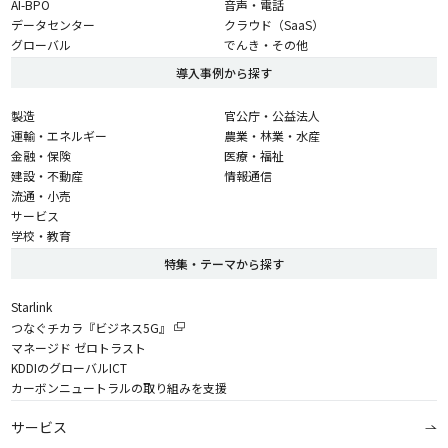
AI-BPO
音声・電話
データセンター
クラウド（SaaS）
グローバル
でんき・その他
導入事例から探す
製造
官公庁・公益法人
運輸・エネルギー
農業・林業・水産
金融・保険
医療・福祉
建設・不動産
情報通信
流通・小売
サービス
学校・教育
特集・テーマから探す
Starlink
つなぐチカラ『ビジネス5G』
マネージド ゼロトラスト
KDDIのグローバルICT
カーボンニュートラルの取り組みを支援
サービス