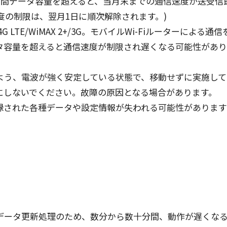
月間
データ
容量
を超えると、
当月末
までの
通信速度
が
送受信
度
の
制限
は、
翌月
1日に
順次解除
されます。)
4G LTE/WiMAX 2+/3G。
モバイル
Wi-Fi
ルーター
による
通信
タ
容量
を超えると
通信速度
が
制限
され遅くなる
可能性
があり
よう、
電波
が強く
安定
している
状態
で、
移動
せずに
実施
して
Fにしないでください。
故障
の
原因
となる
場合
があります。
録
された
各種
データ
や
設定情報
が失われる
可能性
があります
データ
更新処理
のため、
数分
から
数十分間
、
動作
が遅くな