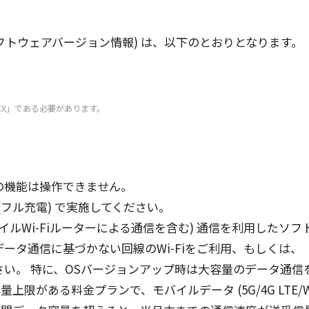
フトウェアバージョン
情報
) は、
以下
のとおりとなります。
0CX」である
必要
があります。
。
の
機能
は
操作
できません。
(
フル
充電
) で
実施
してください。
イル
Wi-Fi
ルーター
による
通信
を含む)
通信
を
利用
した
ソフ
データ
通信
に基づかない
回線
のWi-Fiをご
利用
、もしくは、
い。 特に、OS
バージョンアップ
時は
大容量
の
データ
通信
容量上限
がある
料金
プラン
で、
モバイルデータ
(5G/4G LTE/