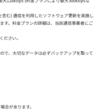
最大
128kbps (
料金
プラン
により
最大
300kbpsな
を含む)
通信
を
利用
した
ソフトウェア
更新
を
実施
し
ます。
料金
プラン
の
詳細
は、
当該通信事業者
にご
ください。
ので、
大切
な
データ
は必ず
バックアップ
を取って
る
場合
があります。