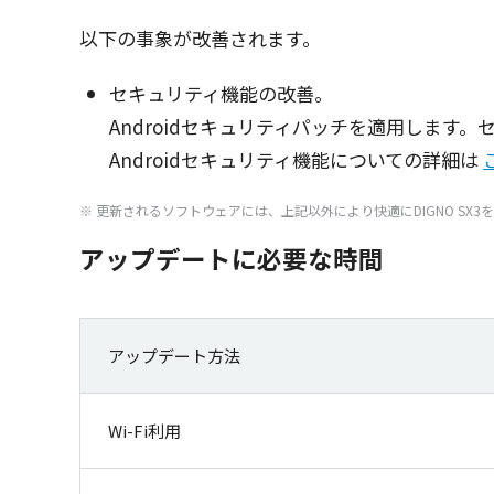
以下の事象が改善されます。
セキュリティ
機能
の
改善
。
Android
セキュリティパッチ
を
適用
します。
Android
セキュリティ
機能
についての
詳細
は
※ 更新されるソフトウェアには、上記以外により快適にDIGNO SX
アップデートに必要な時間
アップデート方法
Wi-Fi利用