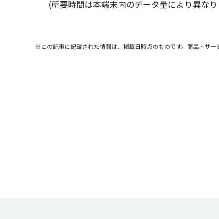
(
所要時間
は
本端末内
の
データ
量により異なり
※この記事に記載された情報は、掲載日時点のものです。商品・サー