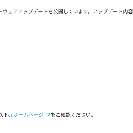
トウェアアップデート
を
公開
しています。
アップデート
内容
、以下
auホームページ
をご確認ください。