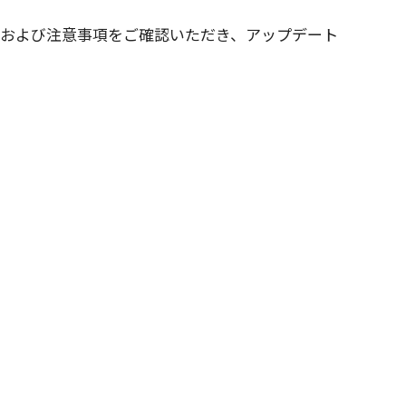
および
注意事項
をご
確認
いただき、
アップデート