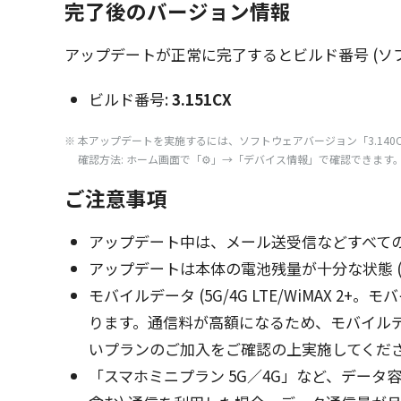
完了後のバージョン情報
アップデート
が
正常
に
完了
すると
ビルド
番号
(
ソ
ビルド番号:
3.151CX
※ 本
アップデート
を
実施
するには、
ソフトウェアバージョン
「3.14
確認方法: ホーム画面で「⚙」→「デバイス情報」で確認できます
ご注意事項
アップデート
中は、
メール
送受信
などすべて
アップデート
は
本体
の
電池残量
が
十分
な
状態
モバイルデータ
(5G/4G LTE/WiMAX 2+。
モバ
ります。
通信料
が
高額
になるため、
モバイル
い
プラン
のご
加入
をご
確認
の
上実施
してくださ
「
スマホミニプラン
5G／4G」など、
データ