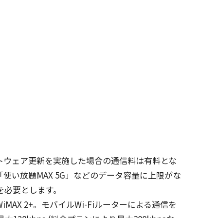
トウェア
更新
を
実施
した
場合
の
通信料
は
有料
とな
「使い
放題
MAX 5G」などの
データ
容量
に
上限
がな
を
必要
とします。
WiMAX 2+。
モバイル
Wi-Fi
ルーター
による
通信
を