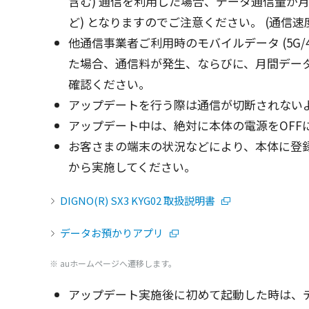
含む)
通信
を
利用
した
場合
、
データ
通信量
が
ど) となりますのでご
注意
ください。 (
通信速
他通信事業者
ご
利用時
の
モバイルデータ
(5G/
た
場合
、
通信料
が
発生
、ならびに、
月間
デー
確認
ください。
アップデート
を行う際は
通信
が
切断
されない
アップデート
中は、
絶対
に
本体
の
電源
をOF
お客さまの
端末
の
状況
などにより、
本体
に
登
から
実施
してください。
DIGNO(R) SX3 KYG02 取扱説明書
データお預かりアプリ
※ auホームページへ遷移します。
アップデート
実施後
に初めて
起動
した時は、