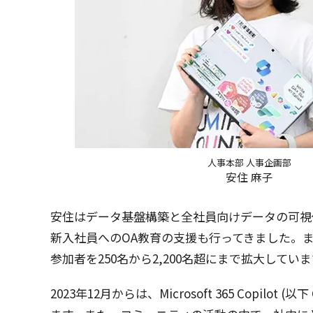
人事本部 人事企画部
安住 麻子
安住
は
データ
基盤構築
と
全社員向
け
データ
の
可視
新入社員
へのOA
教育
の
支援
も行ってきました。ま
参加者
を250名から2,200
名超
にまで拡大していま
2023年12月からは、Microsoft 365 Copilot (
以下