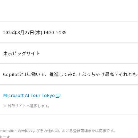
2025年3月27日(木) 14:20-14:35
東京ビッグサイト
Copilotと1年働いて、推進してみた！ぶっちゃけ最高？それと
Microsoft AI Tour Tokyo
※ 外部サイトへ遷移します。
orporation の
米国
およびその他の国における
登録商標
または
商標
です。
称
です。