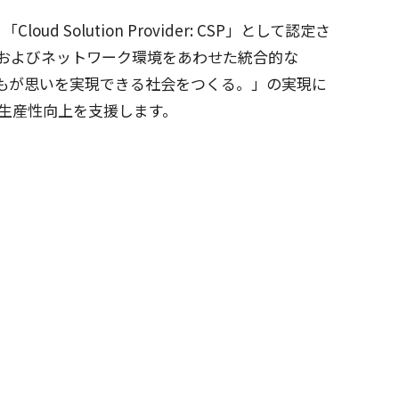
「Cloud Solution Provider: CSP」として
認定
さ
および
ネットワーク
環境
をあわせた
統合的
な
もが思いを
実現
できる
社会
をつくる。」の
実現
に
生産性向上
を
支援
します。