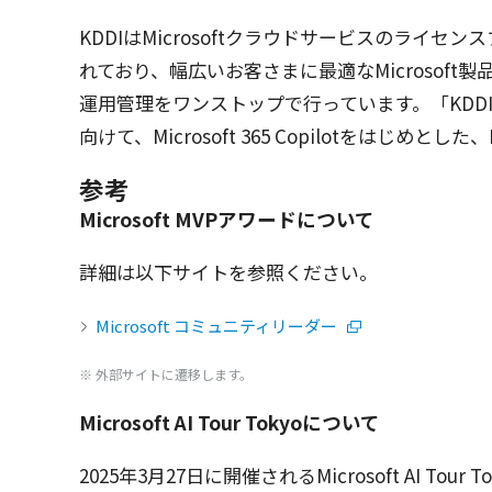
KDDIはMicrosoft
クラウドサービス
の
ライセンス
れており、
幅広
いお客さまに
最適
なMicrosoft
製
運用管理
を
ワンストップ
で行っています。「KDDI 
向けて、Microsoft 365 Copilotをはじめとした、M
参考
Microsoft MVPアワードについて
詳細は以下サイトを参照ください。
Microsoft コミュニティリーダー
※ 外部サイトに遷移します。
Microsoft AI Tour Tokyoについて
2025年3月27日に
開催
されるMicrosoft
AI Tour T