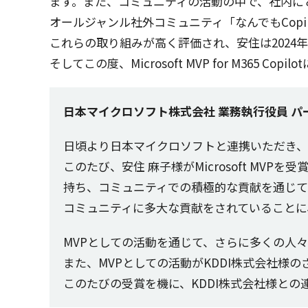
ます。また、
コミュニティ
の
活動
の中で、
社内
に
オールジャンル
社外
コミュニティ
「なんでもCopi
これらの取り組みが高く
評価
され、
安住
は2024年
そしてこの度、Microsoft MVP for M365 Copilot
日本マイクロソフト株式会社 業務執行役員 パ
日頃
より
日本
マイクロソフト
と
連携
いただき
このたび、
安住
麻子様
がMicrosoft MVPを
受
持ち、
コミュニティ
での
積極的
な
貢献
を通じて
コミュニティ
に
多大
な
貢献
をされていることに
MVPとしての
活動
を通じて、さらに多くの人
また、MVPとしての
活動
がKDDI
株式会社様
の
このたびの
受賞
を機に、KDDI
株式会社様
との