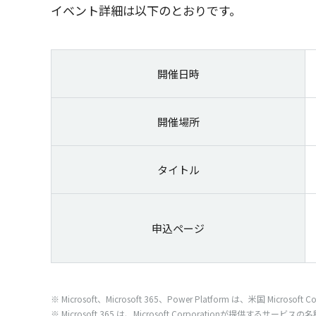
イベント
詳細
は
以下
のとおりです。
開催日時
開催場所
タイトル
申込ページ
※ Microsoft、Microsoft 365、Power Platform は、
米国
Microsoft C
※ Microsoft 365 は、Microsoft Corporationが
提供
する
サービス
の
名