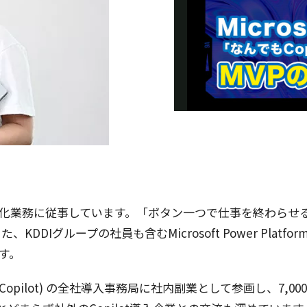
化業務
に
従事
しています。「
ボタン
一つで
仕事
を終わらせ
た、KDDI
グループ
の
社員
も含むMicrosoft Power Platfor
す。
Copilot) の
全社導入事務局
に
社内副業
として
参画
し、7,000