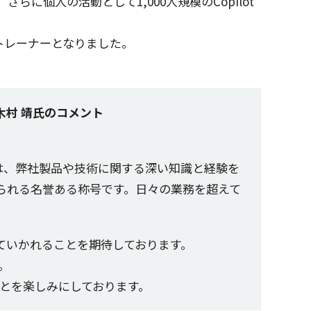
。さらに
個人
の
活動
として1,000
人規模
のCopilot
トレーナー
となりました。
木村 靖氏のコメント
は、
弊社製品
や
技術
に関する深い
知識
と
経験
を
られる
名誉
ある
称号
です。日々の
業務
を超えて
ていかれることを
期待
しております。
。
とを楽しみにしております。