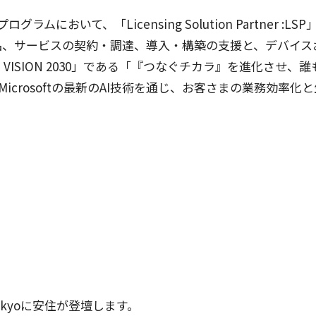
プログラム
において、「Licensing Solution Partner :LSP」
品
、
サービス
の
契約
・
調達
、
導入
・
構築
の
支援
と、
デバイス
VISION 2030」である「『つなぐ
チカラ
』を
進化
させ、誰
icrosoftの
最新
のAI
技術
を通じ、お客さまの
業務効率化
と
okyoに
安住
が
登壇
します。