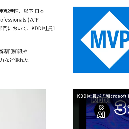
京都港区
、
以下
日本
ofessionals (
以下
部門
において、KDDI
社員
1
術専門知識
や
力
など優れた
。