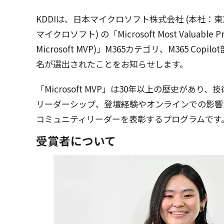
KDDIは、
日本
マイクロソフト
株式会社
(
本社
：
東
マイクロソフト
) の「Microsoft Most Valuable Pr
Microsoft MVP)」M365
カテゴリ
、M365 Copilot
名が
選出
されたことをお知らせします。
「Microsoft MVP」は30
年以上
の
歴史
があり、
技
リーダーシップ
、
登壇経験
や
オンライン
での
影響
コミュニティリーダー
を
表彰
する
プログラム
です
受賞者について