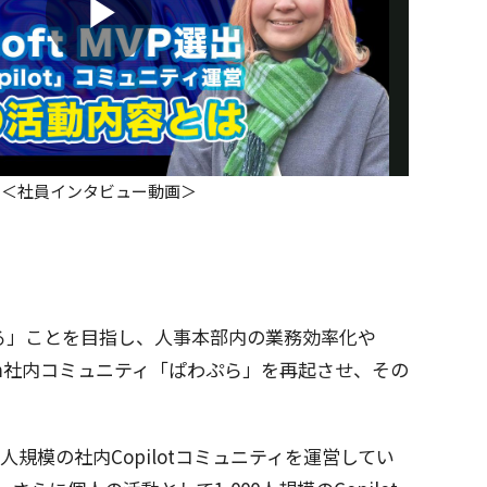
Play
Video
＜社員インタビュー動画＞
る」ことを
目指
し、
人事本部内
の
業務効率化
や
m
社内
コミュニティ
「ぱわぷら」を
再起
させ、その
人規模
の
社内
Copilot
コミュニティ
を
運営
してい