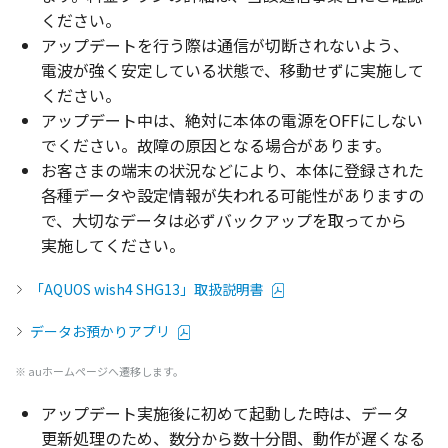
ください。
アップデート
を行う際は
通信
が
切断
されないよう、
電波
が強く
安定
している
状態
で、
移動
せずに
実施
して
ください。
アップデート
中は、
絶対
に
本体
の
電源
をOFFにしない
でください。
故障
の
原因
となる
場合
があります。
お客さまの
端末
の
状況
などにより、
本体
に
登録
された
各種
データ
や
設定情報
が失われる
可能性
がありますの
で、
大切
な
データ
は必ず
バックアップ
を取ってから
実施
してください。
「AQUOS wish4 SHG13」取扱説明書
データお預かりアプリ
※ auホームページへ遷移します。
アップデート
実施後
に初めて
起動
した時は、
データ
更新処理
のため、
数分
から
数十分間
、
動作
が遅くなる