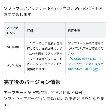
ソフトウェアアップデート
を行う際は、Wi-Fiのご
利用
を
おすすめします。
アップデー
詳細
操作手順
ト方法
「ソフトウェア更新」を実
アップデート手順の詳細に
Wi-Fi利用
行すると、左記回線のいず
ついては以下をご確認くだ
れかを利用してアップデー
さい。
トファイルがダウンロード
「AQUOS wish4 SHG13」
され、ソフトウェア更新が
ソフトウェア更新の操作手
5G/4G利用
実施されます。
順について (202KB)
完了後のバージョン情報
アップデート
が
正常
に
完了
すると
ビルド
番号
(
ソフトウェアバージョン
情報
) は、
以下
のとおりとなりま
す。