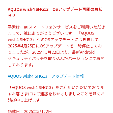
AQUOS wish4 SHG13 OS
アップデート
再開
のお知
らせ
平素
は、au
スマートフォンサービス
をご
利用
いただき
まして、誠にありがとうございます。
「AQUOS
wish4 SHG13」へのOS
アップデート
につきまして、
2025年4月25日にOS
アップデート
を
一時停止
してお
りましたが、2025年5月22日より、
最新
Android
セキュリティパッチ
を取り込んだ
バージョン
にて
再開
しております。
AQUOS wish4 SHG13 アップデート情報
「AQUOS wish4 SHG13」をご
利用
いただいておりま
すお客さまにはご
迷惑
をおかけしましたことを深くお
詫び申し上げます。
掲載日
：2025年5月22日