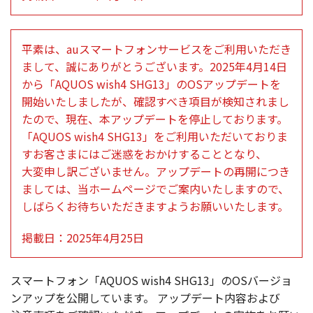
平素
は、au
スマートフォンサービス
をご
利用
いただき
まして、誠にありがとうございます。2025年4月14日
から「AQUOS wish4 SHG13」のOS
アップデート
を
開始
いたしましたが、
確認
すべき
項目
が
検知
されまし
たので、
現在
、本
アップデート
を
停止
しております。
「AQUOS wish4 SHG13」をご
利用
いただいておりま
すお客さまにはご
迷惑
をおかけすることとなり、
大変申
し訳ございません。
アップデート
の
再開
につき
ましては、当
ホームページ
でご
案内
いたしますので、
しばらくお待ちいただきますようお願いいたします。
掲載日
：2025年4月25日
スマートフォン
「AQUOS wish4 SHG13」のOSバージョ
ンアップを
公開
しています。
アップデート
内容
および