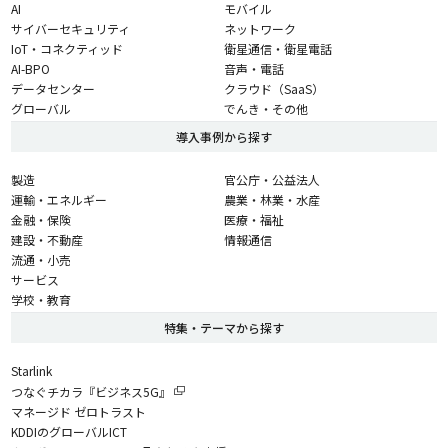
AI
モバイル
サイバーセキュリティ
ネットワーク
IoT・コネクティッド
衛星通信・衛星電話
AI-BPO
音声・電話
データセンター
クラウド（SaaS）
グローバル
でんき・その他
導入事例から探す
製造
官公庁・公益法人
運輸・エネルギー
農業・林業・水産
金融・保険
医療・福祉
建設・不動産
情報通信
流通・小売
サービス
学校・教育
特集・テーマから探す
Starlink
つなぐチカラ『ビジネス5G』
マネージド ゼロトラスト
KDDIのグローバルICT