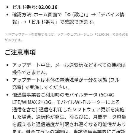
ビルド番号:
02.00.16
確認方法: ホーム画面で「⚙ (設定) 」→「デバイス情
報」→「ビルド番号」で確認できます。
※ 本アップデートを実施するには、ソフトウェアバージョン「01.00.26」である必要
があります。
ご注意事項
アップデート
中は、
メール
送受信
などすべての
機能
は
操作
できません。
アップデート
は
本体
の
電池残量
が
十分
な
状態
(
フル
充電
) で
実施
してください。
他通信事業者
ご
利用時
の
モバイルデータ
(5G/4G
LTE/WiMAX 2+/3G。
モバイル
Wi-Fi
ルーター
による
通信
を含む)
通信
を
利用
した
ソフトウェア
更新
を
実施
した
場合
、
通信料
が
発生
、ならびに、
月間
データ
容量
を超えると
通信速度
が
制限
され遅くなる
可能性
があり
ます。
料金
プラン
の
詳細
は、
当該通信事業者
にご
確認