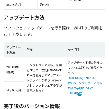
5G/4G利用
約40分
アップデート方法
ソフトウェアアップデート
を行う際は、Wi-Fiのご
利用
を
おすすめします。
アップデー
詳細
操作手順
ト方法
アップデート手順の詳細に
「ソフトウェア更新」を実
Wi-Fi利用
ついては以下をご確認くだ
行すると、左記回線のいず
(推奨)
さい。
れかを利用してアップデー
「DIGNO(R) Tab2 5G
トファイルがダウンロード
KYT35」ソフトウェア更新
され、ソフトウェア更新が
の操作手順について
5G/4G利用
実施されます。
(182KB)
完了後のバージョン情報