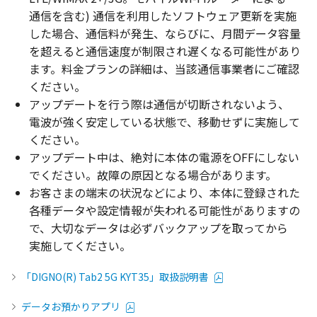
通信
を含む)
通信
を
利用
した
ソフトウェア
更新
を
実施
した
場合
、
通信料
が
発生
、ならびに、
月間
データ
容量
を超えると
通信速度
が
制限
され遅くなる
可能性
があり
ます。
料金
プラン
の
詳細
は、
当該通信事業者
にご
確認
ください。
アップデート
を行う際は
通信
が
切断
されないよう、
電波
が強く
安定
している
状態
で、
移動
せずに
実施
して
ください。
アップデート
中は、
絶対
に
本体
の
電源
をOFFにしない
でください。
故障
の
原因
となる
場合
があります。
お客さまの
端末
の
状況
などにより、
本体
に
登録
された
各種
データ
や
設定情報
が失われる
可能性
がありますの
で、
大切
な
データ
は必ず
バックアップ
を取ってから
実施
してください。
「DIGNO(R) Tab2 5G KYT35」取扱説明書
データお預かりアプリ