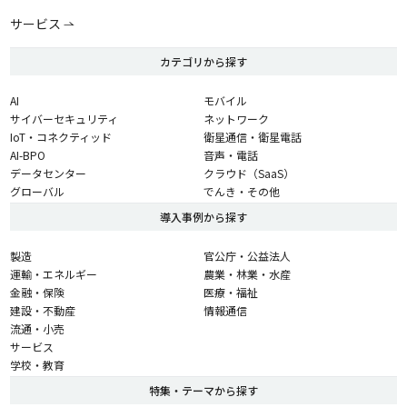
サービス
カテゴリから探す
AI
モバイル
サイバーセキュリティ
ネットワーク
IoT・コネクティッド
衛星通信・衛星電話
AI-BPO
音声・電話
データセンター
クラウド（SaaS）
グローバル
でんき・その他
導入事例から探す
製造
官公庁・公益法人
運輸・エネルギー
農業・林業・水産
金融・保険
医療・福祉
建設・不動産
情報通信
流通・小売
サービス
学校・教育
特集・テーマから探す