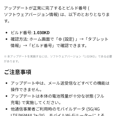
アップデート
が
正常
に
完了
すると
ビルド
番号
(
ソフトウェアバージョン
情報
) は、
以下
のとおりとなりま
す。
ビルド番号:
1.030KD
確認方法: ホーム画面で「⚙ (設定) 」→「タブレット
情報」→「ビルド番号」で確認できます。
※ 本アップデートを実施するには、ソフトウェアバージョン「1.020KD」である必要
があります。
ご注意事項
アップデート
中は、
メール
送受信
などすべての
機能
は
操作
できません。
アップデート
は
本体
の
電池残量
が
十分
な
状態
(
フル
充電
) で
実施
してください。
他通信事業者
ご
利用時
の
モバイルデータ
(5G/4G
LTE/WiMAX 2+/3G。
モバイル
Wi-Fi
ルーター
による