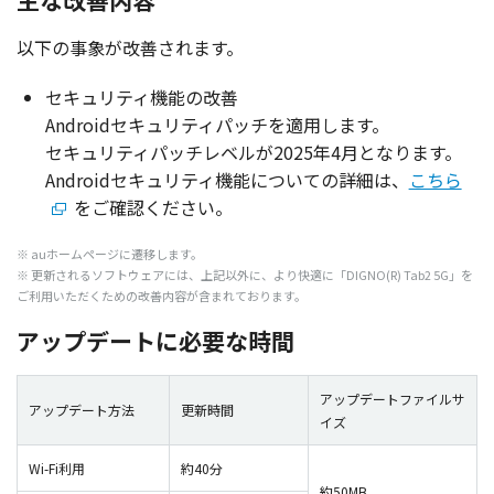
主な改善内容
以下の事象が改善されます。
セキュリティ機能の改善
Android
セキュリティパッチ
を
適用
します。
セキュリティパッチレベル
が2025年4月となります。
Android
セキュリティ
機能
についての
詳細
は、
こちら
をご確認ください。
※ auホームページに遷移します。
※ 更新されるソフトウェアには、上記以外に、より快適に「DIGNO(R) Tab2 5G」を
ご利用いただくための改善内容が含まれております。
アップデートに必要な時間
アップデートファイルサ
アップデート方法
更新時間
イズ
Wi-Fi利用
約40分
約50MB