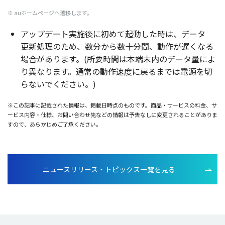
※ auホームページへ遷移します。
アップデート
実施後
に初めて
起動
した時は、
データ
更新処理
のため、
数分
から
数十分間
、
動作
が遅くなる
場合
があります。(
所要時間
は
本端末内
の
データ
量によ
り異なります。
通常
の
動作速度
に戻るまでは
電源
を切
らないでください。)
※この記事に記載された情報は、掲載日時点のものです。商品・サービスの料金、サ
ービス内容・仕様、お問い合わせ先などの情報は予告なしに変更されることがありま
すので、あらかじめご了承ください。
ニュースリリース・トピックス一覧を見る