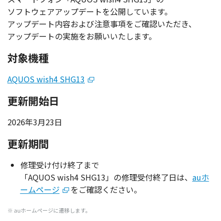
ソフトウェアアップデート
を
公開
しています。
アップデート
内容
および
注意事項
をご
確認
いただき、
アップデート
の
実施
をお願いいたします。
対象機種
AQUOS wish4 SHG13
更新開始日
2026年3月23日
更新期間
修理受
け付け
終了
まで
「AQUOS wish4 SHG13」の
修理受付終了日
は、
auホ
ームページ
をご
確認
ください。
※ au
ホームページ
に
遷移
します。