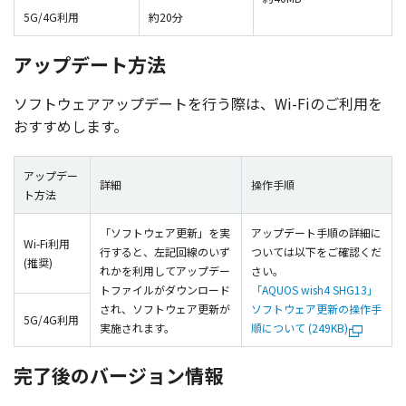
5G/4G利用
約20分
アップデート方法
ソフトウェアアップデート
を行う際は、Wi-Fiのご
利用
を
おすすめします。
アップデー
詳細
操作手順
ト方法
「ソフトウェア更新」を実
アップデート手順の詳細に
Wi-Fi利用
行すると、左記回線のいず
ついては以下をご確認くだ
(推奨)
れかを利用してアップデー
さい。
トファイルがダウンロード
「AQUOS wish4 SHG13」
され、ソフトウェア更新が
ソフトウェア更新の操作手
5G/4G利用
実施されます。
順について (249KB)
完了後のバージョン情報