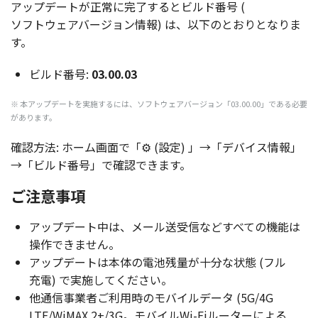
アップデート
が
正常
に
完了
すると
ビルド
番号
(
ソフトウェアバージョン
情報
) は、
以下
のとおりとなりま
す。
ビルド
番号
:
03.00.03
※ 本
アップデート
を
実施
するには、
ソフトウェアバージョン
「03.00.00」である
必要
があります。
確認方法
:
ホーム
画面
で「⚙ (
設定
) 」→「デバイス
情報
」
→「
ビルド
番号
」で
確認
できます。
ご注意事項
アップデート
中は、
メール
送受信
などすべての
機能
は
操作
できません。
アップデート
は
本体
の
電池残量
が
十分
な
状態
(
フル
充電
) で
実施
してください。
他通信事業者
ご
利用時
の
モバイルデータ
(5G/4G
LTE/WiMAX 2+/3G。
モバイル
Wi-Fi
ルーター
による