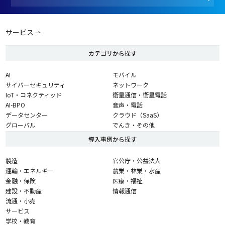
サービス
カテゴリから探す
AI
モバイル
サイバーセキュリティ
ネットワーク
IoT・コネクティッド
衛星通信・衛星電話
AI-BPO
音声・電話
データセンター
クラウド（SaaS）
グローバル
でんき・その他
導入事例から探す
製造
官公庁・公益法人
運輸・エネルギー
農業・林業・水産
金融・保険
医療・福祉
建設・不動産
情報通信
流通・小売
サービス
学校・教育