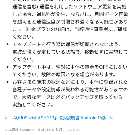
通信
を含む)
通信
を
利用
した
ソフトウェア
更新
を
実施
した
場合
、
通信料
が
発生
、ならびに、
月間
データ
容量
を超えると
通信速度
が
制限
され遅くなる
可能性
があり
ます。
料金
プラン
の
詳細
は、
当該通信事業者
にご
確認
ください。
アップデート
を行う際は
通信
が
切断
されないよう、
電波
が強く
安定
している
状態
で、
移動
せずに
実施
して
ください。
アップデート
中は、
絶対
に
本体
の
電源
をOFFにしない
でください。
故障
の
原因
となる
場合
があります。
お客さまの
端末
の
状況
などにより、
本体
に
登録
された
各種
データ
や
設定情報
が失われる
可能性
がありますの
で、
大切
な
データ
は必ず
バックアップ
を取ってから
実施
してください。
「AQUOS wish4 SHG13」取扱説明書 Android 15版
※
本資料
はAndroid 15および16に
共通
しています。