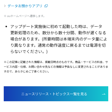
データお預かりアプリ
※ auホームページへ遷移します。
アップデート
実施後
に初めて
起動
した時は、
データ
更新処理
のため、
数分
から
数十分間
、
動作
が遅くなる
場合
があります。(
所要時間
は
本端末内
の
データ
量によ
り異なります。
通常
の
動作速度
に戻るまでは
電源
を切
らないでください。)
※この記事に記載された情報は、掲載日時点のものです。商品・サービスの料金、サ
ービス内容・仕様、お問い合わせ先などの情報は予告なしに変更されることがありま
すので、あらかじめご了承ください。
ニュースリリース・トピックス一覧を見る