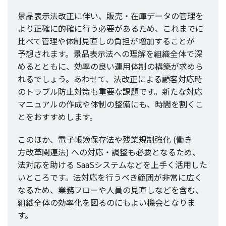
景品表示法改正
に伴い、
販売
・
在庫
データ
の
管理
を
より
正確
に
的確
に行う
必要
があるため、これまでに
比べて
管理
や
体制見直
しの
負担
が
増加
することが
予想
されます。
景品表示法
への
理解
を
組織全体
で深
めるとともに、
効率
の良い
運用体制
の
構築
が求めら
れるでしょう。あわせて、
法改正
による
顧客対応時
の
トラブル
防止対策
も
重要
な
課題
です。新たな
対応
マニュアル
の
作成
や
体制
の
整備
にも、
時間
を割くこ
とをおすすめします。
このほか、
電子帳簿保存法
や
残業規制強化
(働き
方改革関連法
) への
対応
・
調整
も
必要
となるため、
法対応
を助ける SaaS
システム
などを
上手
く
活用
した
いところです。
法対応
を行うべき
範囲
が
非常
に広く
なるため、
業務
フロー
や
人員
の
見直
しなどを含む、
組織全体
の
効率化
を図るのにもよい
機会
となりま
す。