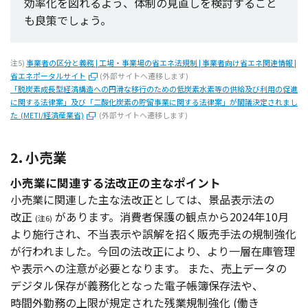
効率化
を図れるよう、
体制
の
見直
しを
検討
すること
も
良策
でしょう。
注5)
事業者の区分と義務 | 工場・事業場の省エネ法規制 | 事業者向け省エネ関連情報 |
省エネポータルサイト
(外部サイトへ遷移します)
「脱炭素成長型経済構造への円滑な移行のための低炭素水素等の供給及び利用の促進
に関する法律案」及び「二酸化炭素の貯留事業に関する法律案」が閣議決定されまし
た (METI/経済産業省)
(外部サイトへ遷移します)
2. 小売業
小売業に関連する法改正の主なポイント
小売業
に
関連
した主な
法改正
としては、
景品表示法
の
改正
があります。
消費者保護
の
観点
から2024年10月
(注6)
より
施行
され、
不当表示
や
誤解
を招く
販売手法
の
規制強化
が行われました。
今回
の
法改正
により、より
一層在庫管理
や
表示
への
注意
が
必要
となります。
また、
売上
データ
の
デジタル
保存
が
義務化
となった
電子帳簿保存法
や、
時間外勤務
の
上限
が
規定
された
残業規制強化
(働き