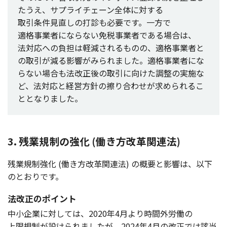
たうえ、
サプライチェーン
全体
に対する
取引条件見直
しの
打診
も
必要
です。
一方
で
適格事業者
にならない
免税事業者
である
場合
は、
法対応
への
負担
は
軽減
されるものの、
適格事業者
と
の
取引
が減る
影響
がみられました。
適格事業者
にな
らない
場合
も
法改正後
の
取引
に向けた
調整
の
実施
な
ど、
法対応
と
経営方針
の擦り合わせが求められるこ
ととなりました。
3. 残業規制の強化 (働き方改革関連法)
残業規制強化
(働き
方改革関連法
) の
概要
と
影響
は、
以下
のとおりです。
法改正のポイント
中小企業
に対しては、2020年4月より
時間外労働
の
上限規制
が設けられましたが、2024年4月の
改正
では
該当