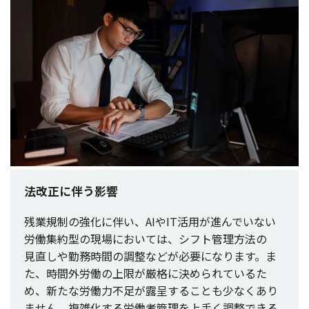
法改正に伴う影響
残業規制
の
強化
に伴い、AIやIT
活用
が進んでいない
労働集約型
の
現場
においては、
シフト
管理方法
の
見直
しや
勤務時間
の
調整
などが
必要
になります。ま
た、
時間外労働
の
上限
が
厳格
に決められているた
め、新たな
労働力不足
が
露呈
することも少なくあり
ません。
複雑化
する
労働者管理
を
上手
く
調整
できる