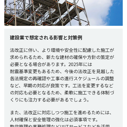
建設業で想定される影響と対策例
法改正
に伴い、より
環境
や
安全性
に
配慮
した
施工
が
求められるため、新たな
建材
の
確保
や
方針
の
策定
が
必要
となる
場合
があります。2025年には
耐震基準変更
もあるため、
今後
の
法改正
を
見越
した
各法規定
の
再確認
や
工事
の
進行
スケジュール
の
調整
など、
早期
の
対応
が
良策
です。
工法
を
変更
するなど
の
対応
も
必要
となるため、
柔軟
に
施工
できる
体制
づ
くりにも
注力
する
必要
があるでしょう。
また、
法改正
に
対応
しつつ
施工
を進めるためには、
人材確保
と
安全管理
の
強化
は
必須事項
です。
勤怠管理
や
事務処理
などはIT
サービス
などを
活用