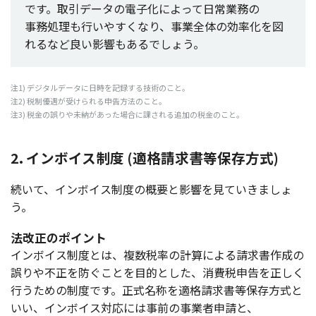
です。
取引
データ
の
電子化
によって
日常業務
の
事務処理
も行いやすくなり、
事業全体
の
効率化
を図
れるなど良い
影響
もあるでしょう。
注1)
デジタルデータ
に
日時
を
記録
する
技術
のこと。
注2)
税制優遇
が受けられる
申告方法
のこと。
注3)
税金
の誤りや
未納
があった
場合
に課される
追加
の
税金
のこと。
2. インボイス制度 (適格請求書等保存方式)
続いて、インボイス制度の概要と影響を見ていきましょ
う。
法改正のポイント
インボイス
制度
とは、
複数税率
の
計算
による
請求書作成
の
誤りや
不正
を防ぐことを
目的
とした、
消費税申告
を正しく
行うための
制度
です。
正式名称
を
適格請求書等保存方式
と
いい、
インボイス
対応
には
事前
の
事業者申請
と、