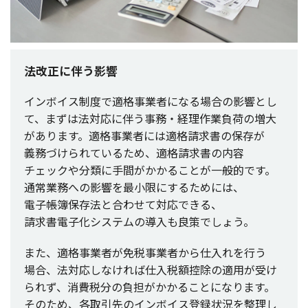
法改正に伴う影響
インボイス
制度
で
適格事業者
になる
場合
の影響とし
て、まずは
法対応
に伴う
事務
・
経理作業負荷
の
増大
があります。
適格事業者
には
適格請求書
の
保存
が
義務
づけられているため、
適格請求書
の
内容
チェック
や
分類
に
手間
がかかることが
一般的
です。
通常業務
への
影響
を
最小限
にするためには、
電子帳簿保存法
と合わせて
対応
できる、
請求書電子化
システム
の
導入
も
良策
でしょう。
また、
適格事業者
が
免税事業者
から
仕入
れを行う
場合
、
法対応
しなければ
仕入税額控除
の適用が受け
られず、
消費税分
の
負担
がかかることになります。
そのため、
各取引先
の
インボイス
登録状況
を整理し