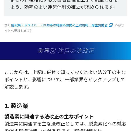
よう、
効率
のよい
運営体制
の
確立
が求められます。
注4)
建設業・ドライバー・医師等の時間外労働の上限規制｜厚生労働省
(外部サ
イトへ遷移します)
業界別 注目の法改正
ここからは、上記に併せて知っておくとよい
法改正
の主な
ポイント
と、
影響
について、
一部業界
を
ピックアップ
して
解説
します。
1. 製造業
製造業に関連する法改正の主なポイント
製造業
に
関連
する主な
法改正
としては、
脱炭素化
への
対応
を促す
環境規制
があります。
環境規制
とは、