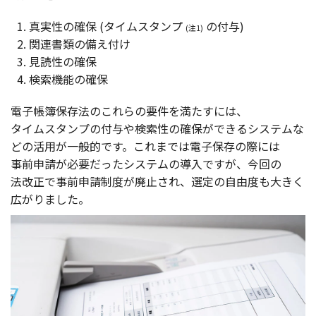
真実性
の
確保
(
タイムスタンプ
の
付与
)
(注1)
関連書類
の備え付け
見読性
の
確保
検索機能
の
確保
電子帳簿保存法
のこれらの
要件
を満たすには、
タイムスタンプ
の
付与
や
検索性
の
確保
ができる
システム
な
どの
活用
が
一般的
です。これまでは
電子保存
の際には
事前申請
が
必要
だった
システム
の
導入
ですが、
今回
の
法改正
で
事前申請制度
が
廃止
され、
選定
の
自由度
も大きく
広がりました。