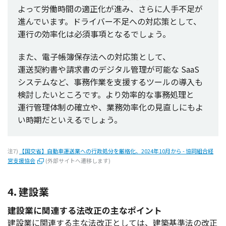
よって
労働時間
の
適正化
が進み、さらに
人手不足
が
進んでいます。
ドライバー
不足
への
対応策
として、
運行
の
効率化
は
必須事項
となるでしょう。
また、
電子帳簿保存法
への
対応策
として、
運送契約書
や
請求書
の
デジタル
管理
が
可能
な SaaS
システム
など、
事務作業
を
支援
する
ツール
の
導入
も
検討
したいところです。より
効率的
な
事務処理
と
運行管理体制
の
確立
や、
業務効率化
の
見直
しにもよ
い
時期
だといえるでしょう。
注7)
【国交省】自動車運送業への行政処分を厳格化、2024年10月から - 協同組合経
営支援協会
(外部サイトへ遷移します)
4. 建設業
建設業に関連する法改正の主なポイント
建設業
に
関連
する主な
法改正
としては、
建築基準法
の
改正