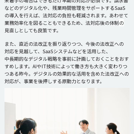
未着手
の
場合
はできるだけ
早期
の
対応
が
必須
です。
請求書
などの
デジタル
化や、
残業時間管理
を
サポート
するSaaS
の
導入
を行えば、
法対応
の
負担
も
軽減
されます。あわせて
業務効率化
を図ることもできるため、
法対応後
の
体制
の
見直
しとしても
良策
です。
また、
直近
の
法改正
を振り返りつつ、
今後
の
法改正
への
対応
を
見越
して、SaaS
システム
などを
活用
した、
中長期的
な
デジタル
戦略
を
事前
に
計画
しておくことをおす
すめします。AIやIT
技術
によって働き方も大きく変わりつ
つある
昨今
。
デジタル
の
効果的
な
活用
を含めた
法改正
への
対応
が、
事業
を
後押
しする
原動力
となります。