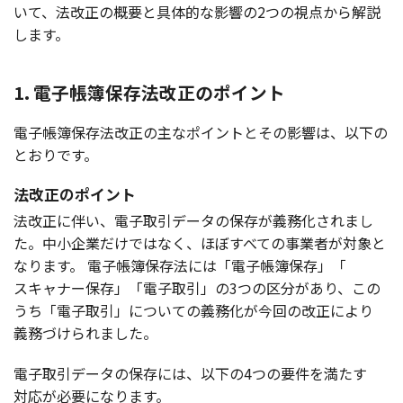
いて、
法改正
の
概要
と
具体的
な
影響
の2つの
視点
から
解説
します。
1. 電子帳簿保存法改正のポイント
電子帳簿保存法改正
の主な
ポイント
とその
影響
は、
以下
の
とおりです。
法改正のポイント
法改正
に伴い、
電子取引
データ
の
保存
が
義務化
されまし
た。
中小企業
だけではなく、ほぼすべての
事業者
が
対象
と
なります。
電子帳簿保存法
には「
電子帳簿保存
」「
スキャナー
保存
」「
電子取引
」の3つの
区分
があり、この
うち「
電子取引
」についての
義務化
が
今回
の
改正
により
義務
づけられました。
電子取引
データ
の
保存
には、
以下
の4つの
要件
を満たす
対応
が
必要
になります。