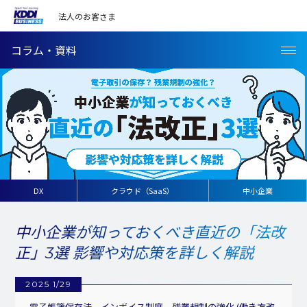
法人のお客さま
コラム・資料
DX
クラウド（SaaS）
中小企業
中小企業が知っておくべき直近の「法改
正」3選 影響や対応策を詳しく解説
2025 1/29
電子帳簿保存法、インボイス制度、残業規制の強化 (働き方改