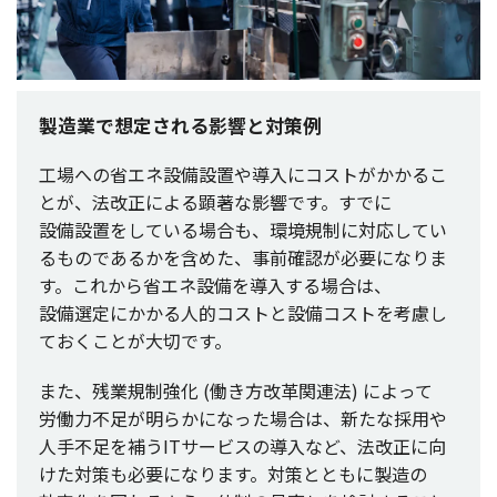
製造業で想定される影響と対策例
工場
への省
エネ
設備設置
や
導入
に
コスト
がかかるこ
とが、
法改正
による
顕著
な
影響
です。すでに
設備設置
をしている
場合
も、
環境規制
に
対応
してい
るものであるかを含めた、
事前確認
が
必要
になりま
す。これから省
エネ
設備
を
導入
する
場合
は、
設備選定
にかかる
人的
コスト
と
設備
コスト
を
考慮
し
ておくことが
大切
です。
また、
残業規制強化
(働き
方改革関連法
) によって
労働力不足
が明らかになった
場合
は、新たな
採用
や
人手不足
を補うIT
サービス
の
導入
など、
法改正
に向
けた
対策
も
必要
になります。
対策
とともに
製造
の