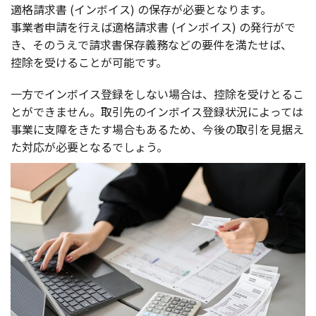
適格請求書
(
インボイス
) の
保存
が
必要
となります。
事業者申請
を行えば
適格請求書
(
インボイス
) の
発行
がで
き、そのうえで
請求書保存義務
などの
要件
を満たせば、
控除
を受けることが
可能
です。
一方
で
インボイス
登録
をしない
場合
は、
控除
を受けとるこ
とができません。
取引先
の
インボイス
登録状況
によっては
事業
に
支障
をきたす
場合
もあるため、
今後
の
取引
を
見据
え
た
対応
が
必要
となるでしょう。