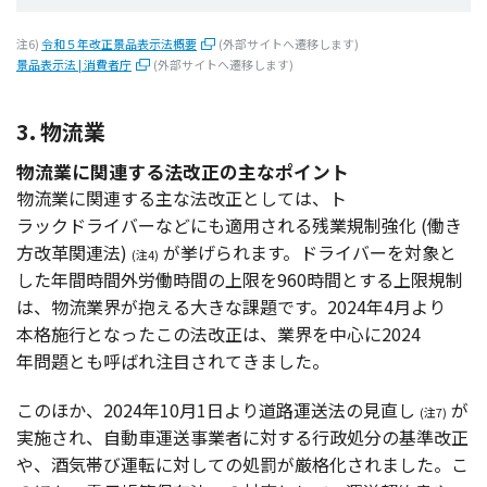
注6)
令和５年改正景品表示法概要
(外部サイトへ遷移します)
景品表示法 | 消費者庁
(外部サイトへ遷移します)
3. 物流業
物流業に関連する法改正の主なポイント
物流業
に
関連
する主な
法改正
としては、ト
ラックドライバー
などにも適用される
残業規制強化
(働き
方改革関連法
)
が挙げられます。
ドライバー
を
対象
と
(注4)
した
年間
時間外
労働時間
の
上限
を960
時間
とする
上限規制
は、
物流業界
が抱える大きな
課題
です。2024年4月より
本格施行
となったこの
法改正
は、
業界
を
中心
に2024
年問題
とも呼ばれ
注目
されてきました。
このほか、2024年10月1日より
道路運送法
の
見直
し
が
(注7)
実施
され、
自動車運送事業者
に対する
行政処分
の
基準改正
や、
酒気帯
び
運転
に対しての
処罰
が
厳格化
されました。こ