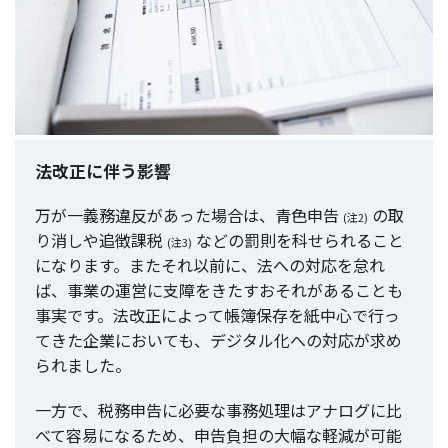
法改正に伴う影響
万が
一義務違反
があった
場合
は、
青色申告
の取
(注2)
り消しや
追徴課税
などの
罰則
を科せられること
(注3)
になります。またそれ
以前
に、法への
対応
を怠れ
ば、
事業
の
運営
に
支障
をきたすおそれがあることも
事実
です。
法改正
によって
帳簿保存
を
紙中心
で行っ
てきた
企業
においても、
デジタル
化への
対応
が求め
られました。
一方
で、
税務申告
に
必要
な
事務処理
は
アナログ
に比
べて
容易
になるため、
申告負担
の
大幅
な
軽減
が
可能