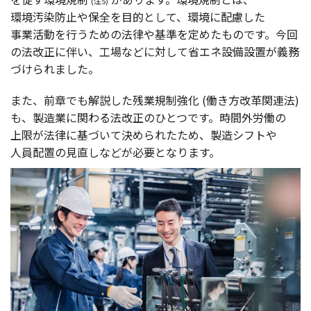
(注5)
環境汚染防止
や
保全
を
目的
として、
環境
に
配慮
した
事業活動
を行うための
法律
や
基準
を定めたものです。
今回
の
法改正
に伴い、
工場
などに対して省
エネ
設備設置
が
義務
づけられました。
また、
前章
でも
解説
した
残業規制強化
(働き
方改革関連法
)
も、
製造業
に関わる
法改正
のひとつです。
時間外労働
の
上限
が
法律
に基づいて決められたため、
製造
シフト
や
人員配置
の
見直
しなどが
必要
となります。