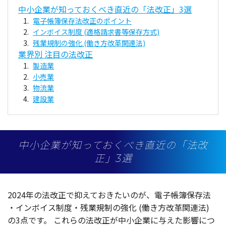
中小企業が知っておくべき直近の「法改正」3選
電子帳簿保存法改正のポイント
インボイス制度 (適格請求書等保存方式)
残業規制の強化 (働き方改革関連法)
業界別 注目の法改正
製造業
小売業
物流業
建設業
中小企業が知っておくべき直近の「法改
正」3選
2024年の
法改正
で抑えておきたいのが、
電子帳簿保存法
・インボイス
制度
・
残業規制
の
強化
(働き
方改革関連法
)
の3点です。
これらの
法改正
が
中小企業
に与えた
影響
につ