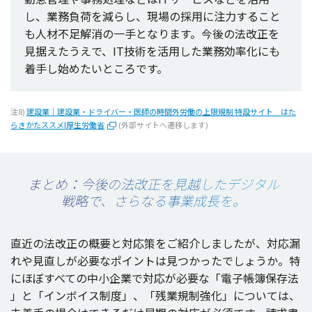
し、
業務負荷
を減らし、
現場
の
採用
に
注力
すること
も
人材不足解消
の
一手
となります。
今後
の
法改正
を
見据
えたうえで、IT
技術
を
活用
した
業務効率化
にも
着手
し始めたいところです。
注8)
建設業｜建設業・ドライバー・医師の時間外労働の上限規制 特設サイト はた
らきかたススメ|厚生労働省
(外部サイトへ遷移します)
まとめ：今後の法改正を見越したデジタル
戦略で、さらなる事業成長を。
直近
の
法改正
の
概要
と
対応策
をご
紹介
しましたが、
対応漏
れや
見直
しが
必要
な
ポイント
は見つかったでしょうか。特
にほぼすべての
中小企業
で
対応
が
必要
な「
電子帳簿保存法
」と「インボイス
制度
」、「
残業規制強化
」については、