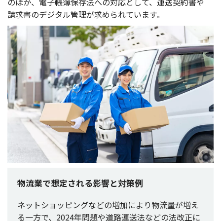
のほか、
電子帳簿保存法
への
対応
として、
運送契約書
や
請求書
の
デジタル
管理
が求められています。
物流業で想定される影響と対策例
ネットショッピング
などの
増加
により
物流量
が増え
る
一方
で、2024
年問題
や
道路運送法
などの
法改正
に