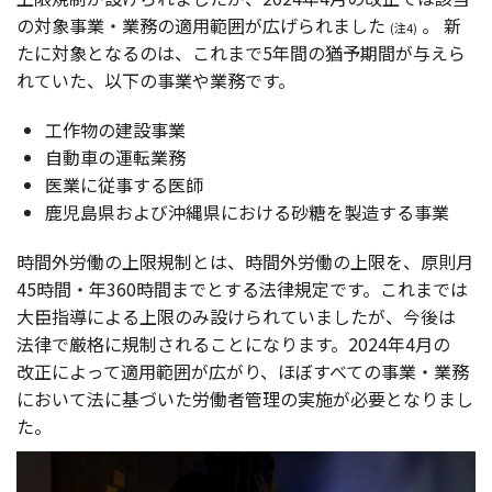
の
対象事業
・
業務
の
適用範囲
が広げられました
。
新
(注4)
たに
対象
となるのは、これまで5
年間
の
猶予期間
が与えら
れていた、
以下
の
事業
や
業務
です。
工作物
の
建設事業
自動車
の
運転業務
医業
に
従事
する
医師
鹿児島県
および
沖縄県
における
砂糖
を
製造
する
事業
時間外労働
の
上限規制
とは、
時間外労働
の
上限
を、
原則月
45
時間
・年360
時間
までとする
法律規定
です。これまでは
大臣指導
による
上限
のみ設けられていましたが、
今後
は
法律
で
厳格
に
規制
されることになります。2024年4月の
改正
によって
適用範囲
が広がり、ほぼすべての
事業
・
業務
において法に基づいた
労働者管理
の
実施
が
必要
となりまし
た。