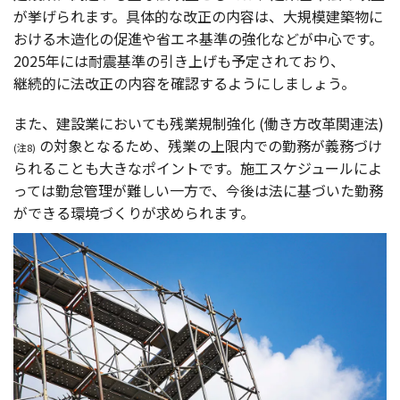
が挙げられます。
具体的
な
改正
の
内容
は、
大規模建築物
に
おける
木造化
の
促進
や省
エネ
基準
の
強化
などが
中心
です。
2025年には
耐震基準
の引き上げも
予定
されており、
継続的
に
法改正
の
内容
を
確認
するようにしましょう。
また、
建設業
においても
残業規制強化
(働き
方改革関連法
)
の
対象
となるため、
残業
の
上限内
での
勤務
が
義務
づけ
(注8)
られることも大きな
ポイント
です。
施工
スケジュール
によ
っては
勤怠管理
が難しい
一方
で、
今後
は法に基づいた
勤務
ができる
環境
づくりが求められます。