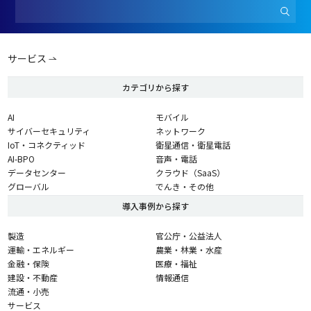
サービス
カテゴリから探す
AI
モバイル
サイバーセキュリティ
ネットワーク
IoT・コネクティッド
衛星通信・衛星電話
AI-BPO
音声・電話
データセンター
クラウド（SaaS）
グローバル
でんき・その他
導入事例から探す
製造
官公庁・公益法人
運輸・エネルギー
農業・林業・水産
金融・保険
医療・福祉
建設・不動産
情報通信
流通・小売
サービス