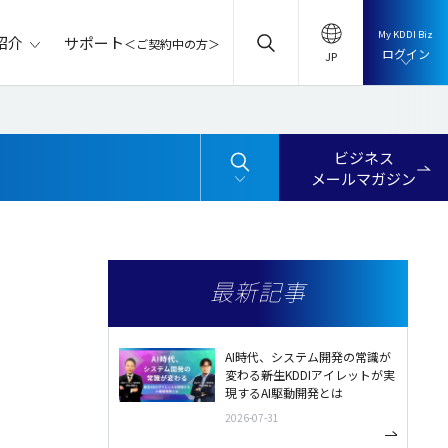
My KDDI Biz
サポート
紹介
＜ご契約中の方＞
ログイン
ビジネス
メールマガジン
最新記事
AI時代、システム開発の常識が
変わる――新生KDDIアイレットが実
現するAI駆動開発とは
2026-07-31