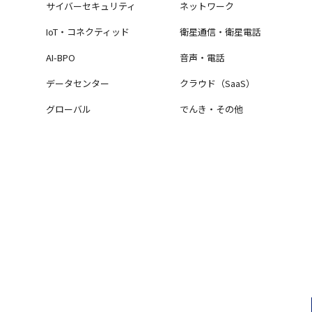
サイバーセキュリティ
ネットワーク
IoT・コネクティッド
衛星通信・衛星電話
AI-BPO
音声・電話
データセンター
クラウド（SaaS）
グローバル
でんき・その他