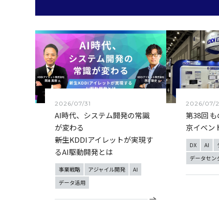
2026/07/31
2026/07/
AI時代、システム開発の常識
第38回 
が変わる
京イベン
――新生KDDIアイレットが実現す
DX
AI
るAI駆動開発とは
データセン
事業戦略
アジャイル開発
AI
データ活用