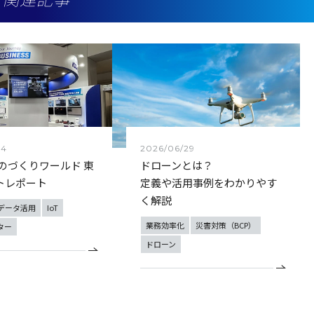
24
2026/06/29
ものづくりワールド 東
ドローンとは？
トレポート
定義や活用事例をわかりやす
く解説
データ活用
IoT
業務効率化
災害対策（BCP）
ター
ドローン