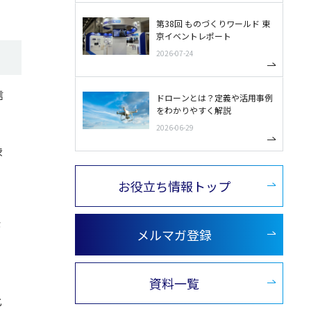
第38回 ものづくりワールド 東
京イベントレポート
2026-07-24
信
ドローンとは？定義や活用事例
をわかりやすく解説
2026-06-29
渋
お役立ち情報トップ
が
メルマガ登録
資料一覧
よ
化