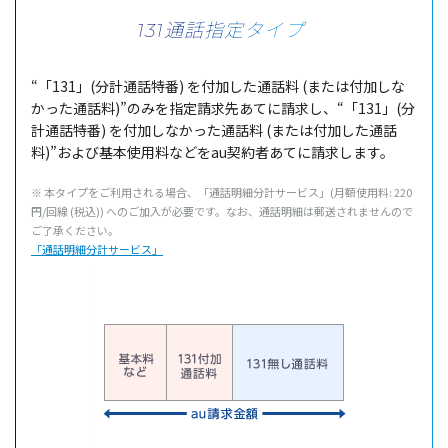
131通話指定タイプ
“「131」(分計通話特番) を付加した通話料 (または付加しな
かった通話料)”のみを指定請求先あてに請求し、“「131」(分
計通話特番) を付加しなかった通話料 (または付加した通話
料)”および基本使用料などをau契約者あてに請求します。
※ 本タイプをご利用される場合、「通話明細分計サービス」(月額使用料: 220
円/回線 (税込)) へのご加入が必要です。なお、通話明細は郵送されませんので
ご了承ください。
「通話明細分計サービス」