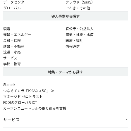
データセンター
クラウド（SaaS）
グローバル
でんき・その他
導入事例から探す
製造
官公庁・公益法人
運輸・エネルギー
農業・林業・水産
金融・保険
医療・福祉
建設・不動産
情報通信
流通・小売
サービス
学校・教育
特集・テーマから探す
Starlink
つなぐチカラ『ビジネス5G』
マネージド ゼロトラスト
KDDIのグローバルICT
カーボンニュートラルの取り組みを支援
サービス