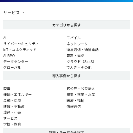
サービス
カテゴリから探す
AI
モバイル
サイバーセキュリティ
ネットワーク
IoT・コネクティッド
衛星通信・衛星電話
AI-BPO
音声・電話
データセンター
クラウド（SaaS）
グローバル
でんき・その他
導入事例から探す
製造
官公庁・公益法人
運輸・エネルギー
農業・林業・水産
金融・保険
医療・福祉
建設・不動産
情報通信
流通・小売
サービス
学校・教育
特集・テーマから探す