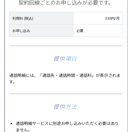
契約回線ごとのお申し込みが必要です。
利用料 (税込)
330円/月
お申し込み
必要
提供項目
通話明細
には、「
通話先
・
通話時間
・
通話料
」が
表示
されま
す。
提供方法
通話明細
サービス
に
別途
お申し込みいただく
必要
はあり
ません。