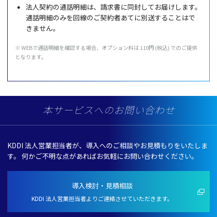
法人契約
の
通話明細
は、
請求書
に
同封
してお届けします。
通話明細
のみを
回線
のご
契約者
あてに
別送
することはで
きません。
※ WEBで
通話明細
を
確認
する
場合
、
オプション
料は 110円 (
税込
) でのご
提供
となります。
本サービスへのお問い合わせ
KDDI
法人営業担当者
が、
導入
へのご
相談
やお
見積
もりをいたしま
す。
何かご
不明
な点があればお
気軽
にお問い合わせください。
導入検討・見積相談
KDDI 法人営業担当者よりご連絡させていただきます。