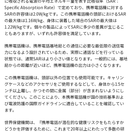
に吸収される電波の平均エネルギー量を表す比吸収率（SAR：
Specific Absorption Rate）で定めており、携帯電話機に対する
SARの許容値は2.0W/kgです。この携帯電話機の頭部におけるSAR
の最大値は1.16W/kg、身体に装着した場合のSARの最大値は
1.22W/kgです。個々の製品によってSARに多少の差異が生じるこ
ともありますが、いずれも許容値を満足しています。
携帯電話機は、携帯電話基地局との通信に必要な最低限の送信電
力になるよう設計されているため、実際に通話などを行っている
状態では、通常SARはより小さい値となります。一般的には、基地
局からの距離が近いほど、携帯電話機の出力は小さくなります。
この携帯電話機は、頭部以外の位置でも使用可能です。キャリン
グケースなどのアクセサリをご使用するなどして、身体から1.5セ
ンチ以上離し、かつその間に金属（部分）が含まれないようにし
てください。このことにより、本携帯電話機が国の技術基準およ
び電波防護の国際ガイドラインに適合していることを確認してい
ます。
世界保健機関は、『携帯電話が潜在的な健康リスクをもたらすか
どうかを評価するために、これまで20年以上にわたって多数の研