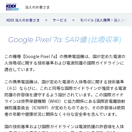
法人のお客さま
KDDI 法人のお客さま
サービス
モバイル (法人携帯・法人スマホ
Google Pixel 7a: SAR値 (比吸収率)
この機種【Google Pixel 7a】の携帯電話機は、国が定めた電波の
人体吸収に関する技術基準および電波防護の国際ガイドラインに
適合しています。
この携帯電話機は、国が定めた電波の人体吸収に関する技術基準
（※1）ならびに、これと同等な国際ガイドラインが推奨する電波
防護の許容値を遵守するよう設計されています。この国際ガイド
ラインは世界保健機関（WHO）と協力関係にある国際非電離放射
線防護委員会（ICNIRP）が定めたものであり、その許容値は使用
者の年齢や健康状況に関係なく十分な安全率を含んでいます。
国の技術基準および国際ガイドラインは電波防護の許容値を人体