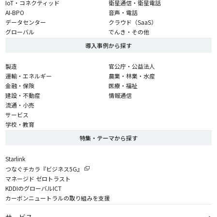
IoT・コネクティッド
衛星通信・衛星電話
AI-BPO
音声・電話
データセンター
クラウド（SaaS）
グローバル
でんき・その他
導入事例から探す
製造
官公庁・公益法人
運輸・エネルギー
農業・林業・水産
金融・保険
医療・福祉
建設・不動産
情報通信
流通・小売
サービス
学校・教育
特集・テーマから探す
Starlink
つなぐチカラ『ビジネス5G』
マネージド ゼロトラスト
KDDIのグローバルICT
カーボンニュートラルの取り組みを支援
サービス