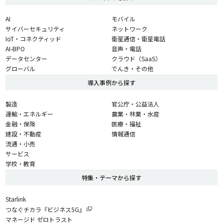
AI
モバイル
サイバーセキュリティ
ネットワーク
IoT・コネクティッド
衛星通信・衛星電話
AI-BPO
音声・電話
データセンター
クラウド（SaaS）
グローバル
でんき・その他
導入事例から探す
製造
官公庁・公益法人
運輸・エネルギー
農業・林業・水産
金融・保険
医療・福祉
建設・不動産
情報通信
流通・小売
サービス
学校・教育
特集・テーマから探す
Starlink
つなぐチカラ『ビジネス5G』
マネージド ゼロトラスト