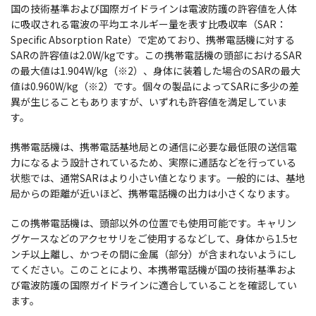
国の技術基準および国際ガイドラインは電波防護の許容値を人体
に吸収される電波の平均エネルギー量を表す比吸収率（SAR：
Specific Absorption Rate）で定めており、携帯電話機に対する
SARの許容値は2.0W/kgです。この携帯電話機の頭部におけるSAR
の最大値は1.904W/kg（※2）、身体に装着した場合のSARの最大
値は0.960W/kg（※2）です。個々の製品によってSARに多少の差
異が生じることもありますが、いずれも許容値を満足していま
す。
携帯電話機は、携帯電話基地局との通信に必要な最低限の送信電
力になるよう設計されているため、実際に通話などを行っている
状態では、通常SARはより小さい値となります。一般的には、基地
局からの距離が近いほど、携帯電話機の出力は小さくなります。
この携帯電話機は、頭部以外の位置でも使用可能です。キャリン
グケースなどのアクセサリをご使用するなどして、身体から1.5セ
ンチ以上離し、かつその間に金属（部分）が含まれないようにし
てください。このことにより、本携帯電話機が国の技術基準およ
び電波防護の国際ガイドラインに適合していることを確認してい
ます。