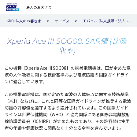
法人のお客さま
KDDI 法人のお客さま
サービス
モバイル (法人携帯・法人スマホ
Xperia Ace III SOG08: SAR値 (比吸
収率)
この機種【Xperia Ace III SOG08】の携帯電話機は、国が定めた電
波の人体吸収に関する技術基準および電波防護の国際ガイドライ
ンに適合しています。
この携帯電話機は、国が定めた電波の人体吸収に関する技術基準
（※1）ならびに、これと同等な国際ガイドラインが推奨する電波
防護の許容値を遵守するよう設計されています。この国際ガイド
ラインは世界保健機関（WHO）と協力関係にある国際非電離放射
線防護委員会（ICNIRP）が定めたものであり、その許容値は使用
者の年齢や健康状況に関係なく十分な安全率を含んでいます。