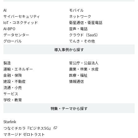
AI
モバイル
サイバーセキュリティ
ネットワーク
IoT・コネクティッド
衛星通信・衛星電話
AI-BPO
音声・電話
データセンター
クラウド（SaaS）
グローバル
でんき・その他
導入事例から探す
製造
官公庁・公益法人
運輸・エネルギー
農業・林業・水産
金融・保険
医療・福祉
建設・不動産
情報通信
流通・小売
サービス
学校・教育
特集・テーマから探す
Starlink
つなぐチカラ『ビジネス5G』
マネージド ゼロトラスト