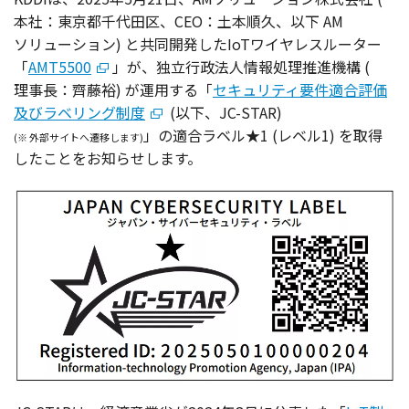
本社
：
東京都千代田区
、CEO：
土本順久
、
以下
AM
ソリューション
) と
共同開発
したIoT
ワイヤレスルーター
「
AMT5500
」が、
独立行政法人情報処理推進機構
(
理事長
：
齊藤裕
) が
運用
する「
セキュリティ要件適合評価
及びラベリング制度
(以下、JC-STAR)
」の
適合
ラベル
★1 (
レベル
1) を
取得
(※
外部
サイト
へ
遷移
します)
したことをお知らせします。