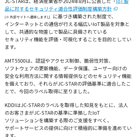
JC-STARは、
経済産業省
が2024年8月に
公表
した「
IoT製
品に対するセキュリティ適合性評価制度構築方針
」に基づき
構築
された
制度
で、
(※
外部
サイト
へ
遷移
します)
インターネット
との
通信
が行える
幅広
いIoT
製品
を
対象
と
して、
共通的
な
物差
しで
製品
に
具備
されている
セキュリティ
機能
を
評価
・
可視化
することを
目的
としてい
ます。
AMT5500は、
認証
や
アクセス
制御
、
脆弱性対策
、
ソフトウェア
の
更新機能
、
データ
保護
、
ユーザー
向けの
安全
な
利用方法
に関する
情報提供
などの
セキュリティ
機能
を備えており、それらがJC-STARの
評価基準
に
適合
したこ
とで、
今回
の
ラベル
取得
に至りました。
KDDIはJC-STARの
ラベル
を
取得
した
知見
をもとに、
法人
のお客さまがJC-STARの
基準
に
準拠
したIoT
ソリューション
を
構築
する際のご
支援
をすべく、
サポートサービス
の
提供
に向けて
積極的
に
準備
を進めてい
ます。