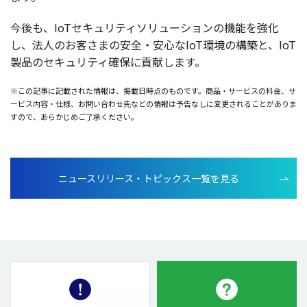
今後
も、IoT
セキュリティソリューション
の
機能
を
強化
し、
法人
のお客さまの
安全
・
安心
なIoT
環境
の
構築
と、IoT
製品
の
セキュリティ
確保
に
貢献
します。
※この記事に記載された情報は、掲載日時点のものです。商品・サービスの料金、サ
ービス内容・仕様、お問い合わせ先などの情報は予告なしに変更されることがありま
すので、あらかじめご了承ください。
ニュースリリース・トピックス一覧を見る