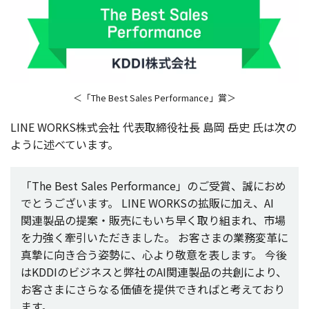
＜「The Best Sales Performance」賞＞
LINE WORKS
株式会社
代表取締役社長
島岡
岳史
氏は次の
ように述べています。
「The Best Sales Performance」のご
受賞
、誠におめ
でとうございます。
LINE WORKSの
拡販
に加え、AI
関連製品
の
提案
・
販売
にもいち早く取り組まれ、
市場
を
力強
く
牽引
いただきました。
お客さまの
業務変革
に
真摯
に向き合う
姿勢
に、心より
敬意
を表します。
今後
はKDDIの
ビジネス
と
弊社
のAI
関連製品
の
共創
により、
お客さまにさらなる
価値
を
提供
できればと考えており
ます。