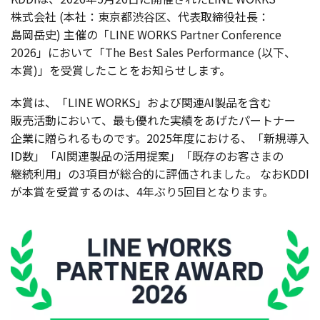
株式会社
(
本社
：
東京都渋谷区
、
代表取締役社長
：
島岡岳史
)
主催
の「LINE WORKS Partner Conference
2026」において「The Best Sales Performance (
以下
、
本賞
)」を
受賞
したことをお知らせします。
本賞
は、「LINE WORKS」および
関連
AI
製品
を含む
販売活動
において、最も優れた
実績
をあげた
パートナー
企業
に贈られるものです。2025
年度
における、
「新規導入
ID数」「AI
関連製品
の
活用提案
」「
既存
のお客さまの
継続利用
」の3
項目
が
総合的
に
評価
されました。
なおKDDI
が
本賞
を
受賞
するのは、4年ぶり5
回目
となります。