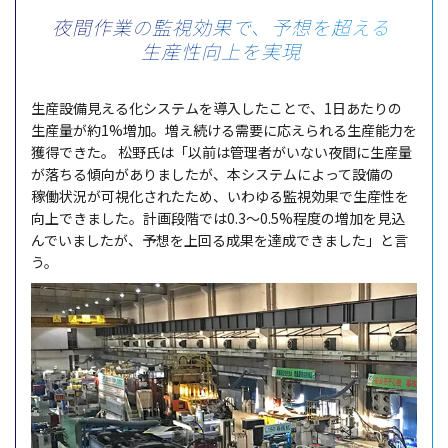
夜間作業の監視効果で、予想を超える
生産性向上を実現
生産設備見
える化
システム
を
導入
したことで、1日あたりの
生産量
が約1%
増加
。増え続ける
需要
に応えられる
生産能力
を
獲得
できた。
松野氏
は「
以前
は
管理者
がいない
夜間
に
生産量
が落ちる
傾向
がありましたが、本
システム
によって
設備
の
稼働状況
が
可視化
されたため、いわゆる
監視効果
で
生産性
を
向上
できました。
計画段階
では0.3〜0.5%
程度
の
増加
を
見込
んでいましたが、
予想
を
上回
る
成果
を
達成
できました」と言
う。