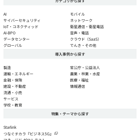
カテゴリから探す
AI
モバイル
サイバーセキュリティ
ネットワーク
IoT・コネクティッド
衛星通信・衛星電話
AI-BPO
音声・電話
データセンター
クラウド（SaaS）
グローバル
でんき・その他
導入事例から探す
製造
官公庁・公益法人
運輸・エネルギー
農業・林業・水産
金融・保険
医療・福祉
建設・不動産
情報通信
流通・小売
サービス
学校・教育
特集・テーマから探す
Starlink
つなぐチカラ『ビジネス5G』
マネージド ゼロトラスト