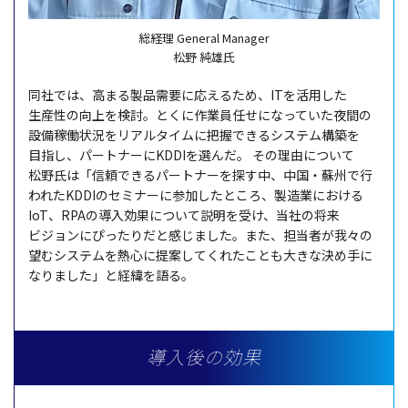
総経理 General Manager
松野 純雄氏
同社
では、高まる
製品需要
に応えるため、ITを
活用
した
生産性
の
向上
を
検討
。とくに
作業員任
せになっていた
夜間
の
設備稼働状況
を
リアルタイム
に
把握
できる
システム
構築
を
目指
し、
パートナー
にKDDIを選んだ。
その
理由
について
松野氏
は「
信頼
できる
パートナー
を探す中、
中国
・
蘇州
で行
われたKDDIの
セミナー
に
参加
したところ、
製造業
における
IoT、RPAの
導入効果
について
説明
を受け、
当社
の
将来
ビジョン
にぴったりだと感じました。また、
担当者
が我々の
望む
システム
を
熱心
に
提案
してくれたことも大きな決め手に
なりました」と
経緯
を語る。
導入後の効果