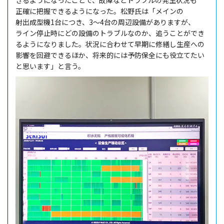
きるようになったことで、
故障
など
トラブル
の
発生状況
も
正確
に
把握
できるようになった。
松野氏
は「
メイン
の
射出成型機
1台につき、3〜4台の
周辺設備
がありますが、
ライン
停止時
にどの
設備
の
トラブル
なのか、追うことができ
るようになりました。
状況
に合わせて
早期
に
修繕
し
生産
への
影響
を
回避
できるほか、
将来的
には
予防保全
にも
役立
てたい
と思います」と言う。