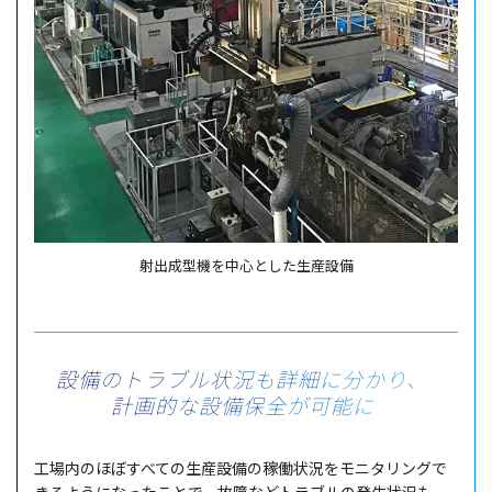
射出成型機を中心とした生産設備
設備のトラブル状況も詳細に分かり、
計画的な設備保全が可能に
工場内
のほぼすべての
生産設備
の
稼働状況
を
モニタリング
で