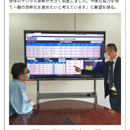
全体の
デジタル
革新
が大きく
前進
しました。
今後
も
協力
を得
て
一層
の
効率化
を進めたいと考えています」と
展望
を語る。