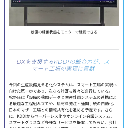
設備の稼働状態をモニターで確認できる
DXを支援するKDDIの総合力が、ス
マート工場の実現に貢献
今回
の
生産設備見
える化
システム
は、
スマート
工場
の
実現
へ
向けた
第一歩
であり、次なる
計画
も着々と
進行
している。
松野氏
は「
設備
の
稼働
データ
と
生産計画
システム
の
連携
によ
る
最適
な
工程組
み立てや、
原材料発注
・
通関手続
の
自動化
、
日本
の
マザー
工場
との
情報共有化
を進める
予定
です。さら
に、KDDIから
ペーパーレス
化や
オンライン
会議
システム
、
スマートグラス
など
多様
な
サービス
を
提案
してもらい、会社