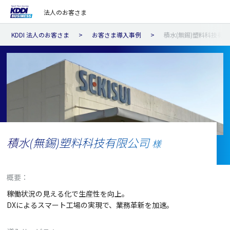
法人のお客さま
KDDI 法人のお客さま
お客さま導入事例
積水(無錫)塑料科技有限
積水(無錫)塑料科技有限公司
様
概要：
稼働状況の見える化で生産性を向上。
DXによるスマート工場の実現で、業務革新を加速。