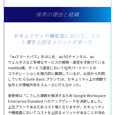
採用の理由と経緯
セキュリティや機能面において、
コス
ト増を上回るメリットがあった
「au
スマートパス
」をはじめ、au 5G
チャンネル
、au
ウェルネス
など
多様
な
サービス
の
開発
・
運営
を
手掛
けている
mediba様。
サービス
運営
において
社外
パートナー
との
コラボレーション
を
精力的
に
展開
しているが、
以前
から
利用
していた G Suite Basic
プラン
では、
セキュリティ
上の
問題
で
社外
との
情報共有
を
スムーズ
に行えなかった。
東野様
は「こうした
課題
を
解決
するため Google Workspace
Enterprise Standard への
アップグレード
を
決断
しました。
上位
プラン
であるため
コスト
増となりますが、
セキュリティ
や
機能面
において
コスト
を
上回
る
メリット
があることが決め