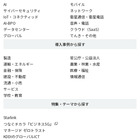
AI
モバイル
サイバーセキュリティ
ネットワーク
IoT・コネクティッド
衛星通信・衛星電話
AI-BPO
音声・電話
データセンター
クラウド（SaaS）
グローバル
でんき・その他
導入事例から探す
製造
官公庁・公益法人
運輸・エネルギー
農業・林業・水産
金融・保険
医療・福祉
建設・不動産
情報通信
流通・小売
サービス
学校・教育
特集・テーマから探す
Starlink
つなぐチカラ『ビジネス5G』
マネージド ゼロトラスト
KDDIのグローバルICT