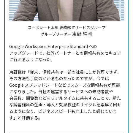
コーポレート本部 総務部 ITサービスグループ
東野 純
グループリーダー
様
Google Workspace Enterprise Standard への
アップグレード
で、
社外
パートナー
との
情報共有
を
セキュア
に行えるようになった。
東野様
は「
従来
、
情報共有
は
一部
の
社員
にしか
許可
できず、
その
方法
も
手間
のかかるものだったのですが、今では
Google
スプレッドシート
などで
スムーズ
な
情報共有
が
可能
になりました。
当社
の
運営
する
サービス
への
来訪者数
や
会員数
、
閲覧数
などを
リアルタイム
に
共有
することで、新た
な
誘客施策
の
企画
・
導入
と
効果検証
の
サイクル
を
素早
く回せ
るようになり、
ビジネススピード
も
向上
したと感じていま
す」と
評価
する。