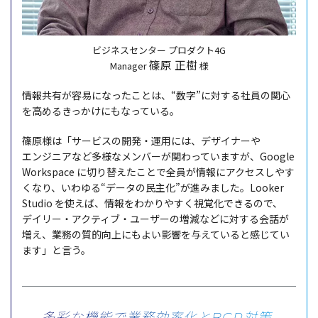
ビジネスセンター プロダクト4G
篠原 正樹
Manager
様
情報共有
が
容易
になったことは、“
数字
”に対する
社員
の
関心
を高めるきっかけにもなっている。
篠原様
は「
サービス
の
開発
・
運用
には、
デザイナー
や
エンジニア
など
多様
な
メンバー
が関わっていますが、Google
Workspace に切り替えたことで
全員
が
情報
に
アクセス
しやす
くなり、いわゆる“
データ
の
民主化
”が進みました。Looker
Studio を使えば、
情報
をわかりやすく
視覚化
できるので、
デイリー・アクティブ・ユーザー
の
増減
などに対する
会話
が
増え、
業務
の
質的向上
にもよい
影響
を与えていると感じてい
ます」と言う。
多彩な機能で業務効率化とBCP対策