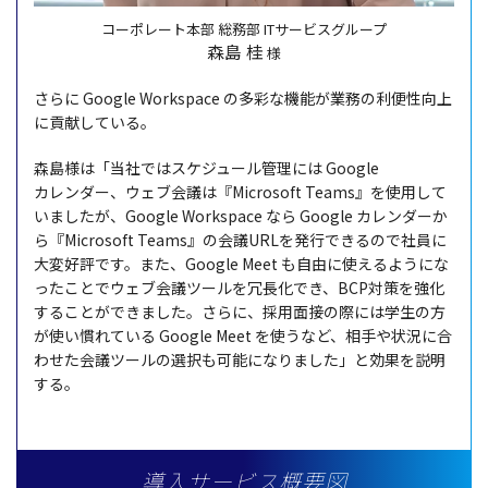
コーポレート本部 総務部 ITサービスグループ
森島 桂
様
さらに Google Workspace の
多彩
な
機能
が
業務
の
利便性向上
に
貢献
している。
森島様
は「
当社
では
スケジュール
管理
には Google
カレンダー
、
ウェブ
会議
は『Microsoft Teams』を
使用
して
いましたが、Google Workspace なら Google
カレンダー
か
ら『Microsoft Teams』の
会議
URLを
発行
できるので
社員
に
大変好評
です。また、Google Meet も
自由
に使えるようにな
ったことで
ウェブ
会議
ツール
を
冗長化
でき、BCP
対策
を
強化
することができました。さらに、
採用面接
の際には
学生
の方
が使い慣れている Google Meet を使うなど、
相手
や
状況
に合
わせた
会議
ツール
の
選択
も
可能
になりました」と
効果
を
説明
する。
導入サービス概要図