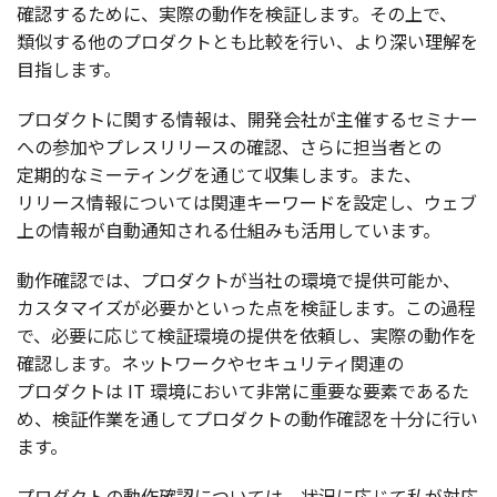
確認
するために、
実際
の
動作
を
検証
します。その上で、
類似
する他の
プロダクト
とも
比較
を行い、より深い
理解
を
目指
します。
プロダクト
に関する
情報
は、
開発会社
が
主催
する
セミナー
への
参加
や
プレスリリース
の
確認
、さらに
担当者
との
定期的
な
ミーティング
を通じて
収集
します。また、
リリース
情報
については
関連
キーワード
を
設定
し、
ウェブ
上の
情報
が
自動通知
される
仕組
みも
活用
しています。
動作確認
では、
プロダクト
が
当社
の
環境
で
提供可能
か、
カスタマイズ
が
必要
かといった点を
検証
します。この
過程
で、
必要
に応じて
検証環境
の
提供
を
依頼
し、
実際
の
動作
を
確認
します。
ネットワーク
や
セキュリティ
関連
の
プロダクト
は IT
環境
において
非常
に
重要
な
要素
であるた
め、
検証作業
を通して
プロダクト
の
動作確認
を
十分
に行い
ます。
プロダクト
の
動作確認
については、
状況
に応じて私が
対応