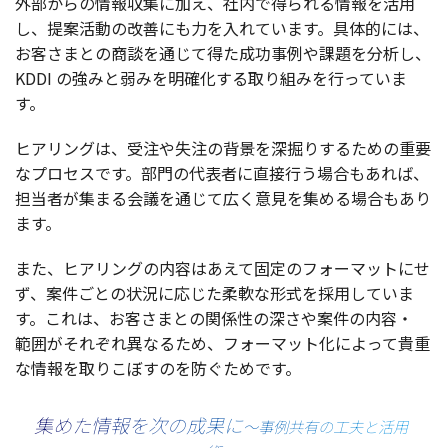
外部
からの
情報収集
に加え、
社内
で得られる
情報
を
活用
し、
提案活動
の
改善
にも力を入れています。
具体的
には、
お客さまとの
商談
を通じて得た
成功事例
や
課題
を
分析
し、
KDDI の強みと弱みを
明確化
する取り組みを行っていま
す。
ヒアリング
は、
受注
や
失注
の
背景
を
深掘
りするための
重要
な
プロセス
です。
部門
の
代表者
に
直接行
う
場合
もあれば、
担当者
が集まる
会議
を通じて広く
意見
を集める
場合
もあり
ます。
また、
ヒアリング
の
内容
はあえて
固定
の
フォーマット
にせ
ず、
案件
ごとの
状況
に応じた
柔軟
な
形式
を
採用
していま
す。これは、お
客さま
との
関係性
の深さや
案件
の
内容
・
範囲
がそれぞれ異なるため、
フォーマット
化によって
貴重
な
情報
を取りこぼすのを防ぐためです。
集めた情報を次の成果に
〜事例共有の工夫と活用