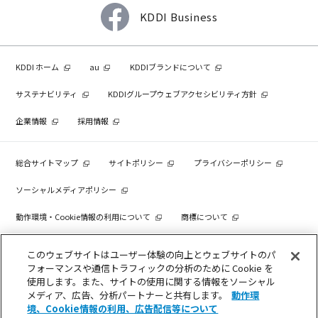
KDDI Business
KDDI ホーム
au
KDDIブランドについて
サステナビリティ
KDDIグループウェブアクセシビリティ方針
企業情報
採用情報
総合サイトマップ
サイトポリシー
プライバシーポリシー
ソーシャルメディアポリシー
動作環境・Cookie情報の利用について
商標について
個人情報を売却しないでください
このウェブサイトはユーザー体験の向上とウェブサイトのパ
フォーマンスや通信トラフィックの分析のために Cookie を
使用します。また、サイトの使用に関する情報をソーシャル
メディア、広告、分析パートナーと共有します。
動作環
COPYRIGHT © KDDI CORPORATION, ALL RIGHTS RESERVED.
境、Cookie情報の利用、広告配信等について