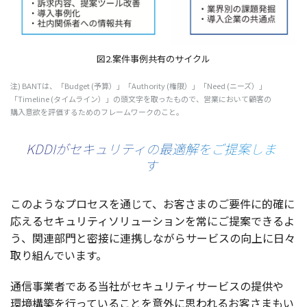
図2.案件事例共有のサイクル
注) BANTは、「Budget (
予算
）」「Authority (
権限
）」「Need (
ニーズ
）」
「Timeline (
タイムライン
）」の
頭文字
を取ったもので、
営業
において
顧客
の
購入意欲
を
評価
するための
フレームワーク
のこと。
KDDIがセキュリティの最適解をご提案しま
す
このような
プロセス
を通じて、お客さまのご
要件
に
的確
に
応える
セキュリティソリューション
を常にご
提案
できるよ
う、
関連部門
と
密接
に
連携
しながら
サービス
の
向上
に日々
取り組んでいます。
通信事業者
である
当社
が
セキュリティサービス
の
提供
や
環境構築
を行っていることを
意外
に思われるお客さまもい