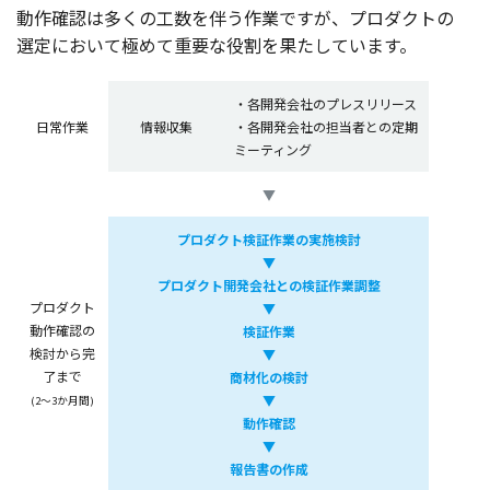
動作確認
は多くの
工数
を伴う
作業
ですが、
プロダクト
の
選定
において極めて
重要
な
役割
を果たしています。
・各開発会社のプレスリリース
日常作業
情報収集
・各開発会社の担当者との定期
ミーティング
▼
プロダクト検証作業の実施検討
▼
プロダクト開発会社との検証作業調整
プロダクト
▼
動作確認の
検証作業
検討から完
▼
了まで
商材化の検討
▼
(2～3か月間)
動作確認
▼
報告書の作成