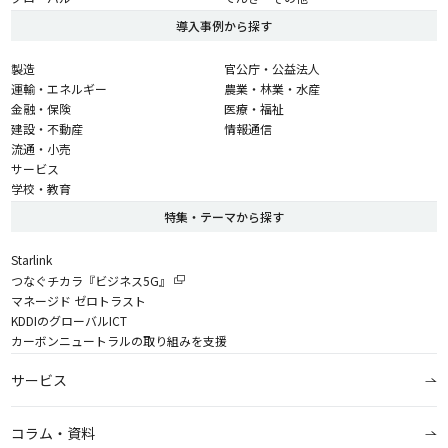
導入事例から探す
製造
官公庁・公益法人
運輸・エネルギー
農業・林業・水産
金融・保険
医療・福祉
建設・不動産
情報通信
流通・小売
サービス
学校・教育
特集・テーマから探す
Starlink
つなぐチカラ『ビジネス5G』
マネージド ゼロトラスト
KDDIのグローバルICT
カーボンニュートラルの取り組みを支援
サービス
コラム・資料