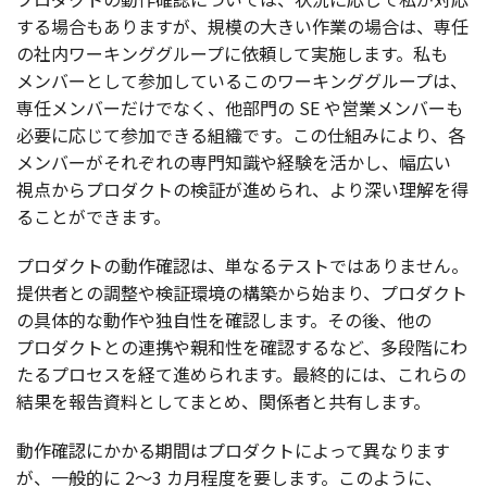
する
場合
もありますが、
規模
の大きい
作業
の
場合
は、
専任
の
社内
ワーキンググループ
に
依頼
して
実施
します。私も
メンバー
として
参加
しているこの
ワーキンググループ
は、
専任
メンバー
だけでなく、
他部門
の SE や
営業
メンバー
も
必要
に応じて
参加
できる
組織
です。この
仕組
みにより、各
メンバー
がそれぞれの
専門知識
や
経験
を活かし、
幅広
い
視点
から
プロダクト
の
検証
が進められ、より深い
理解
を得
ることができます。
プロダクト
の
動作確認
は、単なる
テスト
ではありません。
提供者
との
調整
や
検証環境
の
構築
から始まり、
プロダクト
の
具体的
な
動作
や
独自性
を
確認
します。その後、他の
プロダクト
との
連携
や
親和性
を
確認
するなど、
多段階
にわ
たる
プロセス
を経て進められます。
最終的
には、これらの
結果
を
報告資料
としてまとめ、
関係者
と
共有
します。
動作確認
にかかる
期間
は
プロダクト
によって異なります
が、
一般的
に 2～3 カ
月程度
を要します。このように、