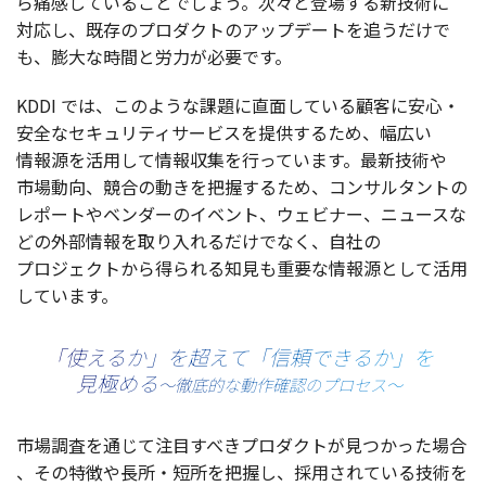
ら
痛感
していることでしょう。次々と
登場
する
新技術
に
対応
し、
既存
の
プロダクト
の
アップデート
を追うだけで
も、
膨大
な
時間
と
労力
が
必要
です。
KDDI では、このような
課題
に
直面
している
顧客
に
安心
・
安全
な
セキュリティサービス
を
提供
するため、
幅広
い
情報源
を
活用
して
情報収集
を行っています。
最新技術
や
市場動向
、
競合
の動きを
把握
するため、
コンサルタント
の
レポート
や
ベンダー
の
イベント
、
ウェビナー
、
ニュース
な
どの
外部情報
を取り入れるだけでなく、
自社
の
プロジェクト
から得られる
知見
も
重要
な
情報源
として
活用
しています。
「使えるか」を超えて「信頼できるか」を
見極める
〜徹底的な動作確認のプロセス〜
市場調査
を通じて
注目
すべき
プロダクト
が見つかった
場合
、その
特徴
や
長所
・
短所
を
把握
し、
採用
されている
技術
を