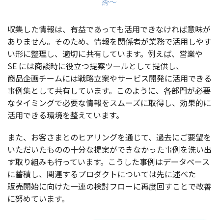
術〜
収集
した
情報
は、
有益
であっても
活用
できなければ
意味
が
ありません。そのため、
情報
を
関係者
が
業務
で
活用
しやす
い形に
整理
し、
適切
に
共有
しています。例えば、
営業
や
SE には
商談時
に
役立
つ
提案
ツール
として
提供
し、
商品企画
チーム
には
戦略立案
や
サービス
開発
に
活用
できる
事例集
として
共有
しています。このように、
各部門
が
必要
な
タイミング
で
必要
な
情報
を
スムーズ
に
取得
し、
効果的
に
活用
できる
環境
を整えています。
また、お
客さま
との
ヒアリング
を通じて、
過去
にご
要望
を
いただいたものの
十分
な
提案
ができなかった
事例
を洗い出
す取り組みも行っています。こうした
事例
は
データベース
に
蓄積
し、
関連
する
プロダクト
については先に述べた
販売開始
に向けた
一連
の
検討
フロー
に
再度回
すことで
改善
に努めています。