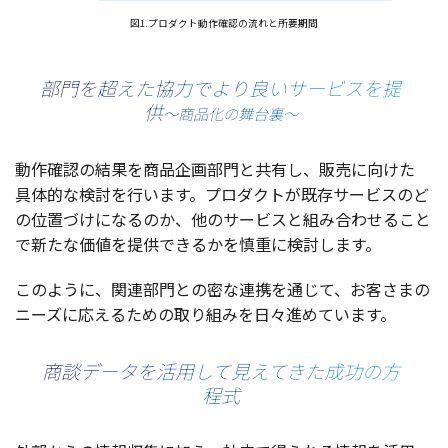
図1.プロダクト動作確認の流れと所要期間
部門を超えた協力でより良いサービスを提
供
〜商品化の舞台裏〜
動作確認
の
結果
を
商品企画部門
と
共有
し、
販売
に向けた
具体的
な
検討
を行います。
プロダクト
が
既存
サービス
のど
の
位置
づけになるのか、他の
サービス
と組み合わせること
で新たな
価値
を
提供
できるかを
慎重
に
検討
します。
このように、
関連部門
との密な
連携
を通じて、お客さまの
ニーズ
に応えるための取り組みを日々進めています。
商談データを活用して見えてきた成功の方
程式