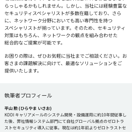
らっしゃるかもしれません。しかし、
当社
には
経験豊富
な
セキュリティスペシャリスト
が
多数在籍
しており、さら
に、
ネットワーク
分野
においても高い
専門性
を持つ
スペシャリスト
が揃っています。そのため、
セキュリティ
対策
はもちろん、
ネットワーク
の
観点
を組み合わせた
総合的
なご
提案
が
可能
です。
お困りの際は、ぜひお
気軽
に
当社
までご
相談
ください。お
客さまの
課題解決
に向けて、
最適
な
ソリューション
をご
提供
いたします。
執筆者プロフィール
平山 勲 (ひらやま いさお)
KDDI キャリアメールのシステム開発・設備運用に約10年間従事し
た後、弊社情報システム部門にて自社グローバル拠点のゼロトラ
ストセキュリティ導入に従事。現在は約1年前よりゼロトラストセ