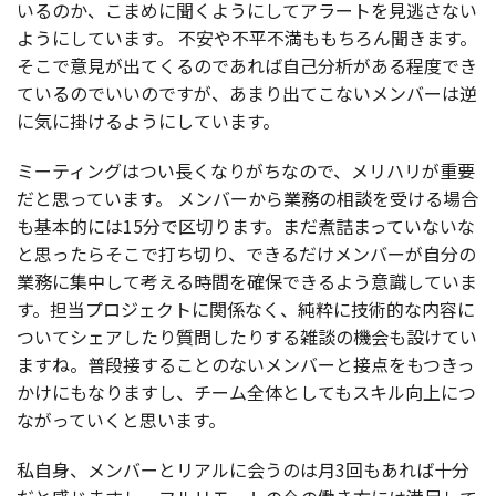
いるのか、こまめに聞くようにして
アラート
を
見逃
さない
ようにしています。
不安
や
不平不満
ももちろん聞きます。
そこで
意見
が出てくるのであれば
自己分析
がある
程度
でき
ているのでいいのですが、あまり出てこない
メンバー
は逆
に気に掛けるようにしています。
ミーティング
はつい長くなりがちなので、
メリハリ
が
重要
だと思っています。
メンバー
から
業務
の
相談
を受ける
場合
も
基本的
には15分で
区切
ります。まだ
煮詰
まっていないな
と思ったらそこで打ち切り、できるだけ
メンバー
が
自分
の
業務
に
集中
して考える
時間
を
確保
できるよう
意識
していま
す。
担当
プロジェクト
に
関係
なく、
純粋
に
技術的
な
内容
に
ついて
シェア
したり
質問
したりする
雑談
の
機会
も設けてい
ますね。
普段接
することのない
メンバー
と
接点
をもつきっ
かけにもなりますし、
チーム
全体
としても
スキル
向上
につ
ながっていくと思います。
私自身
、
メンバー
と
リアル
に会うのは月3回もあれば
十分