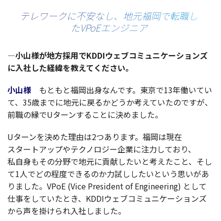
テレワークに不安なし、地元福岡で転職し
たVPoEエンジニア
—
小山様
が
地方採用
でKDDI
ウェブコミュニケーションズ
に
入社
した
経緯
を教えてください。
小山様
もともと
福岡出身
なんです。
東京
で13
年働
いてい
て、35歳までに
地元
に戻るかどうか考えていたのですが、
前職
の縁でU
ターン
することに決めました。
U
ターン
を決めた
理由
は2つあります。
福岡
は
現在
スタートアップ
や
テクノロジー
企業
に
注力
しており、
私自身
もその
分野
で
地元
に
貢献
したいと考えたこと、そし
て1人でどの
程度
できるのか
力試
ししたいという思いがあ
りました。VPoE (Vice President of Engineering) として
仕事
をしていたとき、KDDI
ウェブコミュニケーションズ
から声を掛けられ
入社
しました。