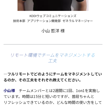
KDDIウェブコミュニケーションズ
技術本部 アプリケーション開発部 ゼネラルマネージャー
小山 哲洋 様
リモート環境でチームをマネジメントする
工夫
—
フルリモート
でどのように
チーム
を
マネジメント
してい
るのか、その
工夫
をそれぞれ教えてください。
小山様
チームメンバー
とは2
週間
に1回、1on1を
実施
し
ています。
時間
は15分と短いのですが、
普段
ちゃんと
リフレッシュ
できているのか、どんな
時間
の使い方をして