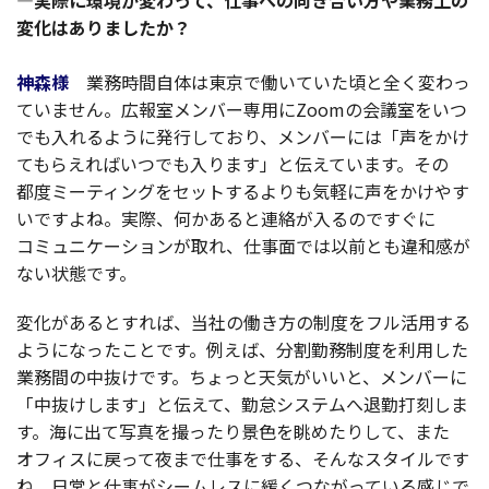
—
実際
に
環境
が変わって、
仕事
への向き合い方や
業務上
の
変化
はありましたか？
神森様
業務時間自体
は
東京
で働いていた頃と全く変わっ
ていません。
広報室
メンバー
専用
にZoomの
会議室
をいつ
でも入れるように
発行
しており、
メンバー
には「声をかけ
てもらえればいつでも入ります」と伝えています。その
都度
ミーティング
を
セット
するよりも
気軽
に声をかけやす
いですよね。
実際
、何かあると
連絡
が入るのですぐに
コミュニケーション
が取れ、
仕事面
では
以前
とも
違和感
が
ない
状態
です。
変化
があるとすれば、
当社
の働き方の
制度
を
フル
活用
する
ようになったことです。例えば、
分割勤務制度
を
利用
した
業務間
の
中抜
けです。ちょっと
天気
がいいと、
メンバー
に
「
中抜
けします」と伝えて、
勤怠
システム
へ
退勤打刻
しま
す。海に出て
写真
を撮ったり
景色
を眺めたりして、また
オフィス
に戻って夜まで
仕事
をする、そんな
スタイル
です
ね。
日常
と
仕事
が
シームレス
に緩くつながっている感じで