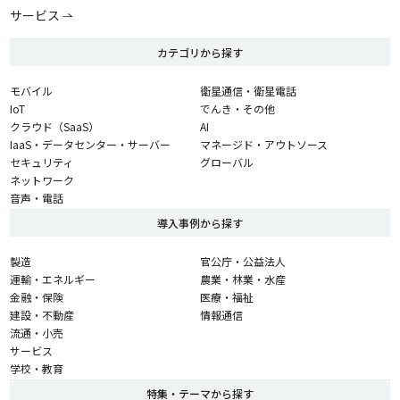
サービス
カテゴリから探す
モバイル
衛星通信・衛星電話
IoT
でんき・その他
クラウド（SaaS）
AI
IaaS・データセンター・サーバー
マネージド・アウトソース
セキュリティ
グローバル
ネットワーク
音声・電話
導入事例から探す
製造
官公庁・公益法人
運輸・エネルギー
農業・林業・水産
金融・保険
医療・福祉
建設・不動産
情報通信
流通・小売
サービス
学校・教育
特集・テーマから探す