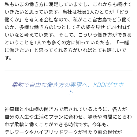
私もいまの働き方に
満足
していますし、これからも続けて
いきたいと思っています。
当社
は
社員
1人ひとりが「どう
働くか」を考える
会社
なので、私がここ
宮古島
でどう働く
のか、
多様
な働き方の1つとしてその姿を見せていければ
いいなと考えています。
そして、こういう働き方ができる
ということを1人でも多くの方に知っていただき、「
一緒
に働きたい」と思ってくれる方がいればとても嬉しいで
す。
柔軟で自由な働き方の実現へ、KDDIがサポ
ート
神森様
と
小山様
の働き方で示されているように、
各人
が
自分
の
人生
や
生活
の
プラン
に合わせ、
場所
や
時間
にとらわ
れず
柔軟
に働くことができる
時代
です。
今年
も、
テレワーク
や
ハイブリッドワーク
が当たり前の
世代
が