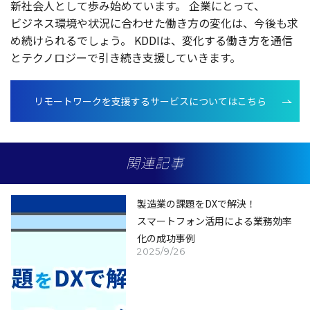
新社会人
として歩み始めています。
企業
にとって、
ビジネス
環境
や
状況
に合わせた働き方の
変化
は、
今後
も求
め続けられるでしょう。
KDDIは、
変化
する働き方を
通信
と
テクノロジー
で引き続き
支援
していきます。
リモートワークを支援するサービスについてはこちら
関連記事
製造業の課題をDXで解決！
スマートフォン活用による業務効率
化の成功事例
2025/9/26