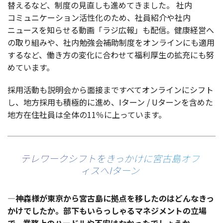
替えるなど、
制度
の
見直
しも進めてきました。
社内
コミュニケーション
活性化
のため、
社員紹介
や
社内
ニュース
を知らせる
動画
「
ラジ
広報
」も
配信
。
健康経営
へ
の取り組みや、
社内勉強会補助制度
を
オンライン
にも
適用
するなど、働き方の
変化
に合わせて
福利厚生
の
拡充
にも努
めています。
採用活動
も
説明会
から
面接
まですべて
オンライン
に
シフト
し、
地方採用
も
積極的
に進め、I
ターン /
U
ターン
を含めた
地方在住社員
は
全体
の11％に上っています。
テレワークシフトをきっかけに宮古島オフ
ィスへIターン
—
神森
様が
東京
から
宮古島
に
拠点
を移したのはどんなきっ
かけでしたか。
部下
もいらっしゃる
マネジメント
の
立場