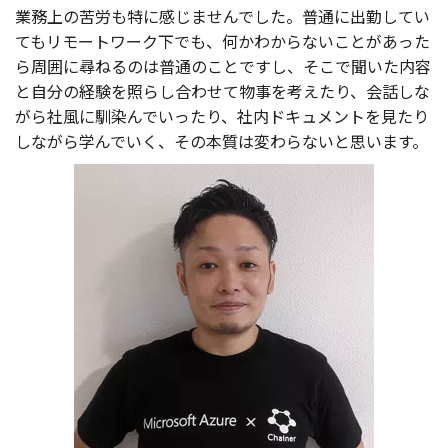
業務上
の
苦労
も特に感じませんでした。
普通
に
出勤
してい
ても
リモートワーク
下でも、何かわからないことがあった
ら
周囲
に尋ねるのは
普通
のことですし、そこで聞いた
内容
と
自分
の
経験
を照らし合わせて
物事
を考えたり、
会話
しな
がら
社風
に
馴染
んでいったり、
社内
ドキュメント
を見たり
しながら学んでいく、その
本質
は変わらないと思います。