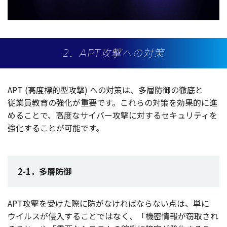
2．APT攻撃への対策
APT (
高度標的型攻撃
) への
対策
は、
多層防御
の
徹底
と
従業員教育
の
強化
が
重要
です。これらの
対策
を
効果的
に進
めることで、
高度
な
サイバー
攻撃
に対する
セキュリティ
を
強化
することが
可能
です。
2-1．多層防御
APT
攻撃
を受けた際に防がなければならない点は、単に
ウイルス
が
侵入
することではなく、「
機密情報
が
窃取
され