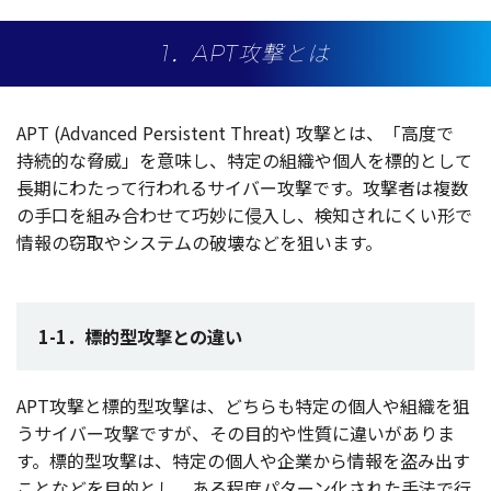
1．APT攻撃とは
APT (Advanced Persistent Threat)
攻撃
とは、「
高度
で
持続的
な
脅威
」を
意味
し、
特定
の
組織
や
個人
を
標的
として
長期
にわたって行われる
サイバー
攻撃
です。
攻撃者
は
複数
の
手口
を組み合わせて
巧妙
に
侵入
し、
検知
されにくい形で
情報
の
窃取
や
システム
の
破壊
などを狙います。
1-1．標的型攻撃との違い
APT
攻撃
と
標的型攻撃
は、どちらも
特定
の
個人
や
組織
を狙
う
サイバー
攻撃
ですが、その
目的
や
性質
に違いがありま
す。
標的型攻撃
は、
特定
の
個人
や
企業
から
情報
を盗み出す
ことなどを
目的
とし、ある
程度
パターン
化された
手法
で行