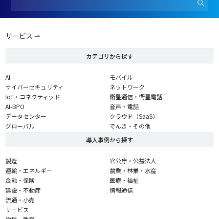
サービス
カテゴリから探す
AI
モバイル
サイバーセキュリティ
ネットワーク
IoT・コネクティッド
衛星通信・衛星電話
AI-BPO
音声・電話
データセンター
クラウド（SaaS）
グローバル
でんき・その他
導入事例から探す
製造
官公庁・公益法人
運輸・エネルギー
農業・林業・水産
金融・保険
医療・福祉
建設・不動産
情報通信
流通・小売
サービス