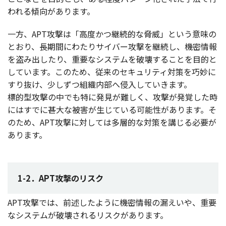
われる
傾向
があります。
一方
、APT
攻撃
は「
高度
かつ
継続的
な
脅威
」という
意味
の
とおり、
長期間
にわたり
サイバー
攻撃
を
継続
し、
機密情報
を盗み出したり、
重要
な
システム
を
破壊
することを
目的
と
しています。このため、
従来
の
セキュリティ
対策
を
巧妙
に
すり抜け、少しずつ
組織内部
へ
侵入
していきます。
標的型攻撃
の中でも特に
発見
が難しく、
攻撃
が
発覚
した時
にはすでに
甚大
な
被害
が生じている
可能性
があります。そ
のため、APT
攻撃
に対しては
多層的
な
対策
を講じる
必要
が
あります。
1-2．APT攻撃のリスク
APT
攻撃
では、
前述
したように
機密情報
の漏えいや、
重要
な
システム
が
破壊
される
リスク
があります。