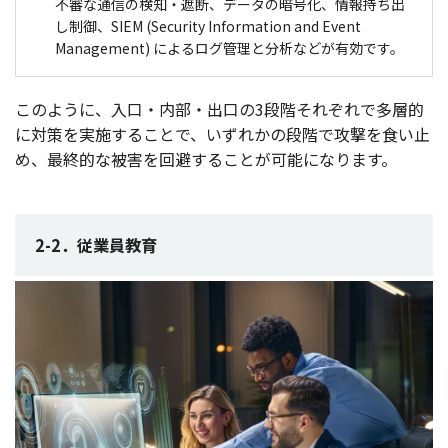
不審な通信の検知・遮断、データの暗号化、情報持ち出
し制御、SIEM (Security Information and Event
Management) によるログ管理と分析などが有効です。
このように、
入口
・
内部
・
出口
の3
段階
それぞれで
多層的
に
対策
を
実施
することで、いずれかの
段階
で
攻撃
を食い止
め、
最終的
な
被害
を
回避
することが
可能
になります。
2-2．従業員教育