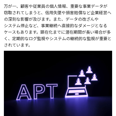
万が一、
顧客
や
従業員
の
個人情報
、
重要
な
事業
データ
が
窃取
されてしまうと、
信用失墜
や
損害賠償
など
企業経営
へ
の
深刻
な
影響
が及びます。また、
データ
の改ざんや
システム
停止
など、
事業継続
へ
直接的
な
ダメージ
となる
ケース
もあります。
顕在化
までに
潜在期間
が長い
場合
が多
く、
定期的
な
ログ
監視
や
システム
の
継続的
な
監視
が
重要
と
されています。