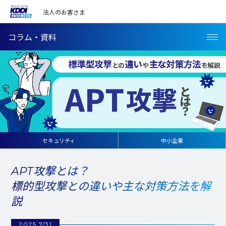
法人のお客さま
コラム・資料
セキュリティ
中小企業
APT攻撃とは？
標的型攻撃との違いや主な対策方法を解
説
2025 7/31