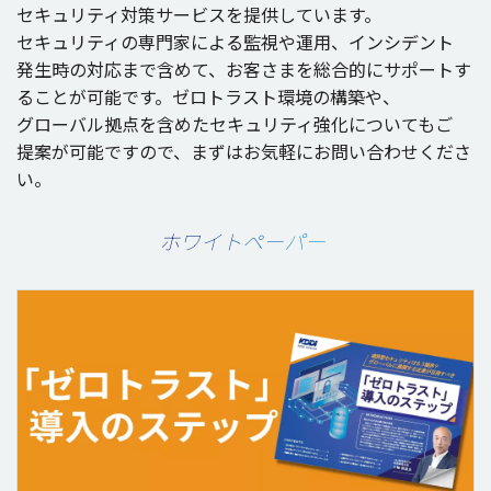
セキュリティ
対策
サービス
を
提供
しています。
セキュリティ
の
専門家
による
監視
や
運用
、
インシデント
発生時
の
対応
まで含めて、お客さまを
総合的
に
サポート
す
ることが
可能
です。
ゼロトラスト
環境
の
構築
や、
グローバル
拠点
を含めた
セキュリティ
強化
についてもご
提案
が
可能
ですので、まずはお
気軽
にお問い合わせくださ
い。
ホワイトペーパー