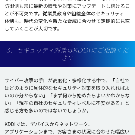
防御側
も常に
最新
の
情報
や
対策
に
アップデート
し続けるこ
とが
不可欠
です。
従業員教育
や
組織全体
の
セキュリティ
体制
も、
時代
の
変化
や新たな
脅威
に合わせて
定期的
に
見直
していくことが
大切
です。
3．セキュリティ対策はKDDIにご相談くだ
さい
サイバー
攻撃
の
手口
が
高度化
・
多様化
する中で、「
自社
で
はどのように
具体的
な
セキュリティ
対策
を取り入れればよ
いのか分からない」「まず何から始めたらよいかわからな
い」「
現在
の
自社
の
セキュリティレベル
に
不安
がある」と
感じる方も多いのではないでしょうか。
KDDIでは、
デバイス
から
ネットワーク
、
アプリケーション
まで、お客さまの
状況
に合わせた
幅広
い