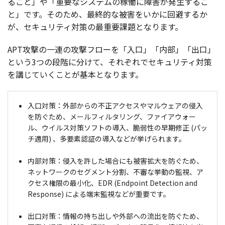
ること」や「
重要
な
システム
の
稼働
に
障害
が
発生
するこ
と」です。そのため、
最終的
な
被害
をいかに
回避
するか
が、
セキュリティ
対策
の
最重要課題
となります。
APT
攻撃
の
一連
の
攻撃
フロー
を「
入口
」「
内部
」「
出口
」
という3つの
段階
に分けて、それぞれで
セキュリティ
対策
を講じていくことが
基本
となります。
入口対策：外部からの不正アクセスやマルウェアの侵入
を防ぐため、メールフィルタリング、ファイアウォー
ル、ウイルス対策ソフトの導入、脆弱性の早期修正 (パッ
チ適用) 、多要素認証の導入などが挙げられます。
内部対策：侵入を許した場合にも被害拡大を防ぐため、
ネットワークのセグメント分割、不審な挙動の監視、ア
クセス権限の最小化、EDR (Endpoint Detection and
Response) による端末監視などが重要です。
出口対策：情報の持ち出しや外部への流出を防ぐため、