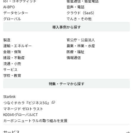
IoT・コネクティッド
衛星通信・衛星電話
AI-BPO
音声・電話
データセンター
クラウド（SaaS）
グローバル
でんき・その他
導入事例から探す
製造
官公庁・公益法人
運輸・エネルギー
農業・林業・水産
金融・保険
医療・福祉
建設・不動産
情報通信
流通・小売
サービス
学校・教育
特集・テーマから探す
Starlink
つなぐチカラ『ビジネス5G』
マネージド ゼロトラスト
KDDIのグローバルICT
カーボンニュートラルの取り組みを支援
サービス