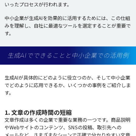
いった
プロセス
が行われます。
中小企業
が
生成
AIを
効果的
に
活用
するためには、この
仕組
みを
理解
し、
自社
に
最適
な
ツール
を
選定
することが
重要
で
す。
生成AIでできることと中小企業での活用例
生成
AIが
具体的
にどのように
役立
つのか、そして
中小企業
でどのように
応用
できるか、いくつかの
事例
をご
紹介
しま
す。
1. 文章の作成時間の短縮
文章作成
は多くの
企業
で
重要
な
業務
の一つです。
商品説明
やWeb
サイト
の
コンテンツ
、SNSの
投稿
、
取引先
への
メール
など、さまざまな
シーン
で
正確
で分かりやすい
文章