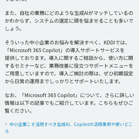
また、
自社
の
業務
にどのような
生成
AIが
マッチ
しているの
かわからず、
システム
の
選定
に頭を悩ませることも多いで
しょう。
そういった
中小企業
のお悩みを
解決
すべく、KDDIでは、
「Microsoft 365 Copilot」の
導入
サポートサービス
を
提供
しております。
導入
に関するご
相談
から、使い方に関
する
セミナー
など、
業務改善
に
役立
つ
サポートメニュー
を
ご
用意
していますので、
導入
ご
検討
の際は、ぜひ
初期設定
から
日常
の
運用
までしっかりと
サポート
いたします。
なお、「Microsoft 365 Copilot」について、さらに詳しい
情報
は
以下
の
記事
でもご
紹介
しています。こちらもぜひご
覧ください。
中小企業こそ活用すべき生成AI、Copilotの活用事例や使いどこ
ろ