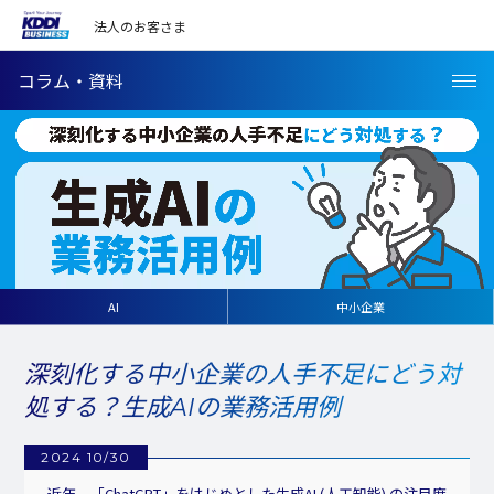
法人のお客さま
コラム・資料
AI
中小企業
深刻化する中小企業の人手不足にどう対
処する？生成AIの業務活用例
2024 10/30
近年、「ChatGPT」をはじめとした生成AI (人工知能) の注目度