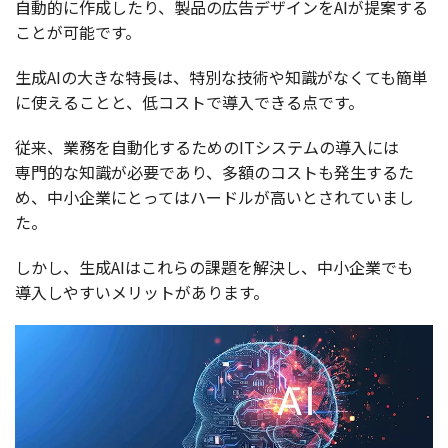
自動的
に
作成
したり、
製品
の
広告
デザイン
をAIが
提案
する
ことが
可能
です。
生成
AIの大きな
特長
は、
特別
な
技術
や
知識
がなくても
簡単
に使えることと、低
コスト
で
導入
できる点です。
従来
、
業務
を
自動化
するためのIT
システム
の
導入
には
専門的
な
知識
が
必要
であり、
多額
の
コスト
も
発生
するた
め、
中小企業
にとっては
ハードル
が高いとされていまし
た。
しかし、
生成
AIはこれらの
課題
を
解決
し、
中小企業
でも
導入
しやすい
メリット
があります。