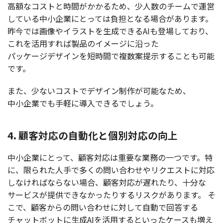
高額
な
コスト
と
時間
がかかるため、
少人数
の
チーム
で
運営
している
中小企業
にとっては
負担
となる
場合
があります。
昨今
では
画像
や
イラスト
を
生成
できるAIも
登場
しており、
これを
活用
すれば
製品
の
イメージ
に沿った
パッケージデザイン
を
短時間
で
複数案提示
することも
可能
です。
また、少ない
コスト
で
デザイン
制作
が
可能
なため、
中小企業
でも
手軽
に
導入
できるでしょう。
4. 顧客対応の自動化と個別対応の向上
中小企業
にとって、
顧客対応
は
重要
な
業務
の一つです。特
に、限られた
人手
で多くの問い合わせや
リクエスト
に
対応
しなければならない
場合
、
顧客対応
が遅れたり、
十分
な
サービス
が
提供
できなかったりする
リスク
があります。
そ
こで、
顧客
からの問い合わせに対して
自動
で
回答
する
チャットボット
に
生成
AIを
活用
するといった
ケース
も増え