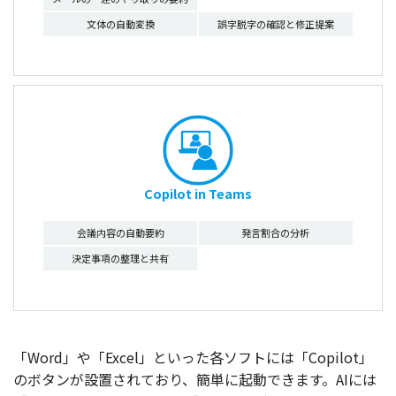
文体の自動変換
誤字脱字の確認と修正提案
Copilot in Teams
会議内容の自動要約
発言割合の分析
決定事項の整理と共有
「Word」や「Excel」といった各
ソフト
には「Copilot」
の
ボタン
が
設置
されており、
簡単
に
起動
できます。AIには