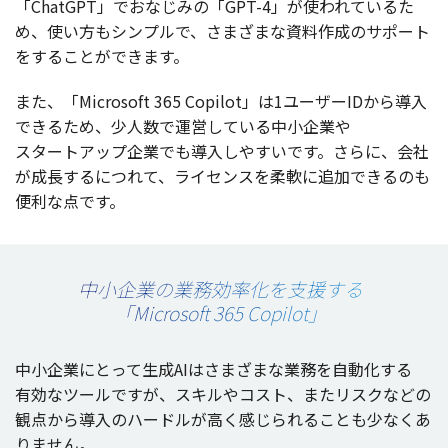
「ChatGPT」でおなじみの「GPT-4」が使われているた
め、使い方も
シンプル
で、さまざまな
資料作成
の
サポート
をすることができます。
また、「Microsoft 365 Copilot」は1
ユーザー
IDから
導入
できるため、
少人数
で
運営
している
中小企業
や
スタートアップ
企業
でも
導入
しやすいです。さらに、
会社
が
成長
するにつれて、
ライセンス
を
柔軟
に
追加
できるのも
便利
な点です。
中小企業の業務効率化を支援する
「Microsoft 365 Copilot」
中小企業
にとって
生成
AIはさまざまな
業務
を
自動化
する
有効
な
ツール
ですが、
スキル
や
コスト
、また
リスク
などの
観点
から
導入
の
ハードル
が高く感じられることも少なくあ
りません。