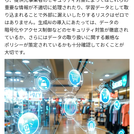
重要
な
情報
が
不適切
に
処理
されたり、
学習
データ
として取
り込まれることで
外部
に漏えいしたりする
リスク
は
ゼロ
で
はありません。
生成
AIの
導入
にあたっては、
データ
の
暗号化
や
アクセス
制御
などの
セキュリティ
対策
が
徹底
され
ているか、さらには
データ
の取り扱いに関する
厳格
な
ポリシー
が
策定
されているかも
十分確認
しておくことが
大切
です。