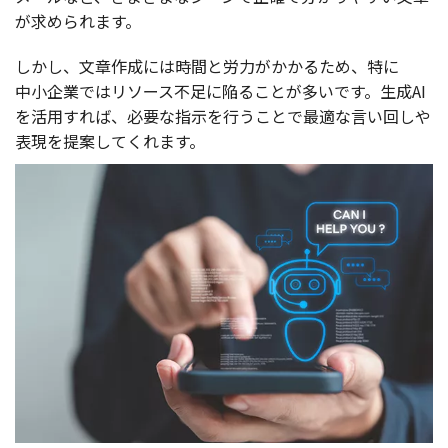
が求められます。
しかし、
文章作成
には
時間
と
労力
がかかるため、特に
中小企業
では
リソース
不足
に陥ることが多いです。
生成
AI
を
活用
すれば、
必要
な
指示
を行うことで
最適
な言い回しや
表現
を
提案
してくれます。