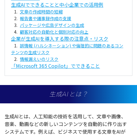
生成AIでできることと中小企業での活用例
文章の作成時間の短縮
報告書や議事録作成の支援
パッケージや広告デザインの生成
顧客対応の自動化と個別対応の向上
企業が生成AIを導入する際の注意点・リスク
誤情報 (ハルシネーション) や倫理的に問題のあるコン
テンツの生成リスク
情報漏えいのリスク
「Microsoft 365 Copilot」でできること
生成AIとは？
生成
AIとは、
人工知能
の
技術
を
活用
して、
文章
や
画像
、
音楽
、
動画
などの新しい
コンテンツ
を
自動的
に作り出す
システム
です。例えば、
ビジネス
で
使用
する
文章
をAIが