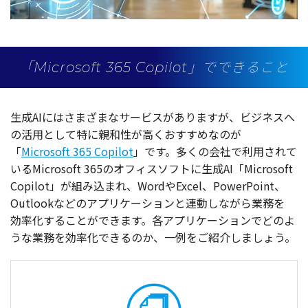
「Microsoft 365 Copilot」でできること
生成
AIにはさまざまな
サービス
がありますが、
ビジネス
へ
の
活用
として特に
親和性
が高くおすすめなのが
「
Microsoft 365 Copilot
」です。多くの
会社
で
利用
されて
いるMicrosoft 365の
オフィスソフト
に
生成
AI「Microsoft
Copilot」が組み込まれ、WordやExcel、PowerPoint、
Outlookなどの
アプリケーション
と
連動
しながら
業務
を
効率化
することができます。各
アプリケーション
でどのよ
うな
業務
を
効率化
できるのか、
一例
をご
紹介
しましょう。