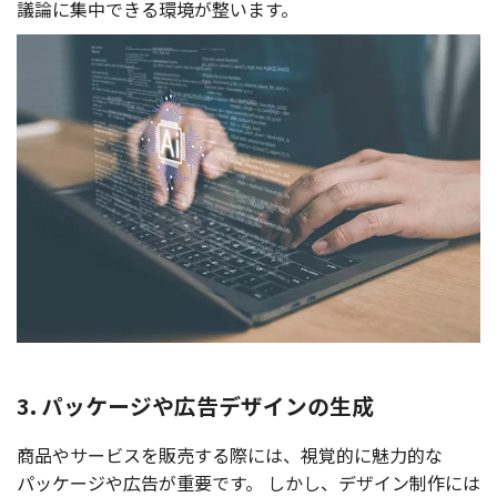
議論
に
集中
できる
環境
が整います。
3. パッケージや広告デザインの生成
商品
や
サービス
を
販売
する際には、
視覚的
に
魅力的
な
パッケージ
や
広告
が
重要
です。
しかし、
デザイン
制作
には