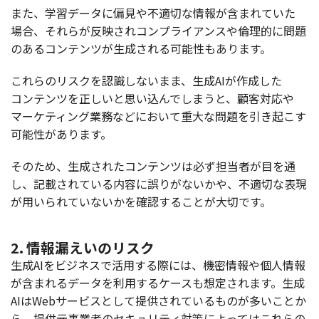
また、
学習
データ
に
偏見
や
不適切
な
情報
が含まれていた
場合
、それらが
反映
され
コンプライアンス
や
倫理的
に
問題
のある
コンテンツ
が
生成
される
可能性
もあります。
これらの
リスク
を
認識
しないまま、
生成
AIが
作成
した
コンテンツ
を正しいと思い込んでしまうと、
顧客対応
や
マーケティング
業務
などにおいて
重大
な
問題
を引き起こす
可能性
があります。
そのため、
生成
された
コンテンツ
は必ず
担当者
が目を通
し、
記載
されている
内容
に誤りがないかや、
不適切
な
表現
が用いられていないかを
確認
することが
大切
です。
2. 情報漏えいのリスク
生成
AIを
ビジネス
で
活用
する際には、
機密情報
や
個人情報
が含まれる
データ
を
利用
する
ケース
も
想定
されます。
生成
AIはWeb
サービス
として
提供
されているものが多いことか
ら、
提供元事業者
の
セキュリティ
対策
によってはこれらの