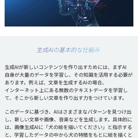
生成AIの基本的な仕組み
生成
AIが新しい
コンテンツ
を作り出すためには、まずAI
自身
が
大量
の
データ
を
学習
し、その
知識
を
活用
する
必要
が
あります。例えば、
文章
を
生成
するAIの
場
合、
インターネット
上にある
無数
の
テキストデータ
を
学習
し
て、そこから新しい
文章
を作り出す力をつけています。
この
データ
に基づき、AIはさまざまな
パターン
を見つけ出
し、新しい
文章
や
画像
、
音楽
などを
生成
します。
具体的
に
は、
画像生成
AIに「犬の絵を描いてください」と
指示
する
と、
学習
した
データ
の中から犬の
特徴
をもとに絵を描くと