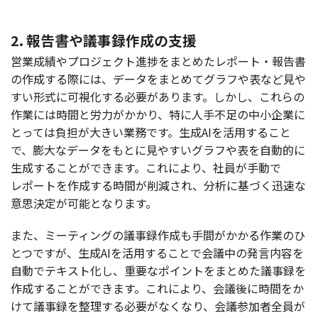
2. 報告書や議事録作成の支援
営業成績
や
プロジェクト
進捗
をまとめた
レポート・
報告書
の
作成
する際には、
データ
をまとめて
グラフ
や表など見や
すい
形式
に
可視化
する
必要
があります。しかし、これらの
作業
には
時間
と
労力
がかかり、特に
人手不足
の
中小企業
に
とっては
負担
が大きい
業務
です。
生成
AIを
活用
すること
で、
膨大
な
データ
をもとに見やすい
グラフ
や表を
自動的
に
生成
することができます。これにより、
社員
が
手動
で
レポート
を
作成
する
時間
が
削減
され、
分析
に基づく
迅速
な
意思決定
が
可能
となります。
また、
ミーティング
の
議事録作成
も
手間
がかかる
作業
のひ
とつですが、
生成
AIを
活用
することで
会議中
の
発言内容
を
自動
で
テキスト
化し、
重要
な
ポイント
をまとめた
議事録
を
作成
することができます。これにより、
会議後
に
時間
をか
けて
議事録
を
整理
する
必要
がなくなり、
会議参加者全員
が