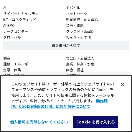
AI
モバイル
サイバーセキュリティ
ネットワーク
IoT・コネクティッド
衛星通信・衛星電話
AI-BPO
音声・電話
データセンター
クラウド（SaaS）
グローバル
でんき・その他
導入事例から探す
製造
官公庁・公益法人
運輸・エネルギー
農業・林業・水産
金融・保険
医療・福祉
建設・不動産
情報通信
流通・小売
このウェブサイトはユーザー体験の向上とウェブサイトのパ
サービス
フォーマンスや通信トラフィックの分析のために Cookie を
学校・教育
使用します。また、サイトの使用に関する情報をソーシャル
メディア、広告、分析パートナーと共有します。
動作環
特集・テーマから探す
境、Cookie情報の利用、広告配信等について
Starlink
つなぐチカラ『ビジネス5G』
個人情報を売却しないでください
Cookie を受け入れる
メニュー
検索
導入検討・見積相談
マネージド ゼロトラスト