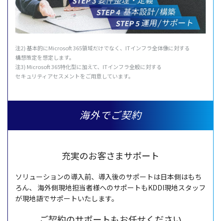
注2)
基本的
にMicrosoft 365
領域
だけでなく、IT
インフラ
全体像
に対する
構想策定
を
想定
します。
注3) Microsoft 365
特化型
に加えて、IT
インフラ
全般
に対する
セキュリティアセスメント
をご
用意
しています。
海外でご契約
充実のお客さまサポート
ソリューション
の
導入前
、
導入後
の
サポート
は
日本側
はもち
ろん、
海外側現地担当者様
への
サポート
もKDDI
現地
スタッフ
が
現地語
で
サポート
いたします。
ご契約のサポートもお任せください