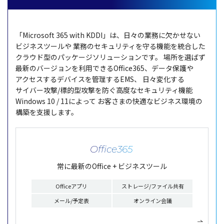
「Microsoft 365 with KDDI」は、日々の
業務
に欠かせない
ビジネスツール
や
業務
のセキュリティを守る機能を
統合
した
クラウド
型の
パッケージソリューション
です。
場所
を選ばず
最新
の
バージョン
を
利用
できるOffice365、データ保護や
アクセス
する
デバイス
を
管理
するEMS、
日々変化する
サイバー
攻撃
/
標的型攻撃
を防ぐ
高度
なセキュリティ機能
Windows 10 / 11によって
お客さまの
快適
な
ビジネス
環境
の
構築
を
支援
します。
Office365
常に最新のOffice + ビジネスツール
Officeアプリ
ストレージ/ファイル共有
メール/予定表
オンライン会議