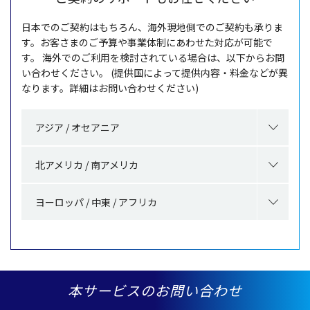
日本
でのご
契約
はもちろん、
海外現地側
でのご
契約
も承りま
す。お客さまのご
予算
や
事業体制
にあわせた
対応
が
可能
で
す。
海外
でのご
利用
を
検討
されている
場合
は、
以下
からお問
い合わせください。
(
提供国
によって
提供内容
・
料金
などが異
なります。
詳細
はお問い合わせください)
アジア / オセアニア
北アメリカ / 南アメリカ
ヨーロッパ / 中東 / アフリカ
本サービスのお問い合わせ