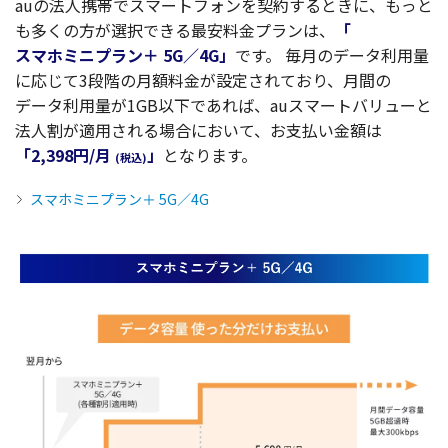
auの
法人携帯
で
スマートフォン
を
契約
するときに、もっと
も多くの方が
選択
できる
最安料金
プラン
は、
「
スマホミニプラン
＋ 5G／4G」
です。
毎月
の
データ
利用量
に応じて3
段階
の
月額料金
が
設定
されており、
月間
の
データ
利用量
が1GB
以下
であれば、au
スマートバリュー
と
法人割
が
適用
される
場合
において、お
支払
い
金額
は
「2,398円/月
」
となります。
(
税込
)
スマホミニプラン＋ 5G／4G