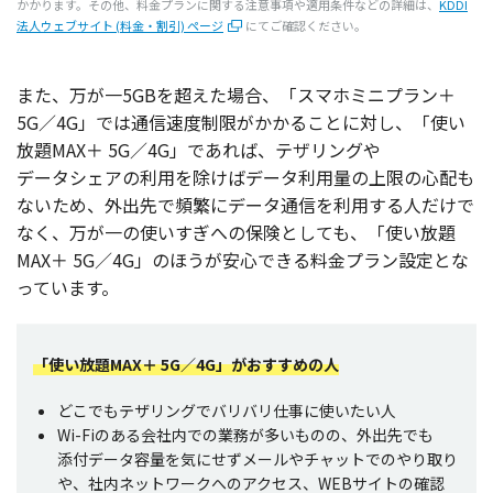
かかります。その他、
料金
プラン
に関する
注意事項
や
適用条件
などの
詳細
は、
KDDI
法人ウェブサイト (料金・割引) ページ
にてご確認ください。
また、万が一5GBを超えた
場合
、「
スマホミニプラン＋
5G／4G」では
通信速度制限
がかかることに対し、「使い
放題
MAX＋ 5G／4G」であれば、
テザリング
や
データシェア
の
利用
を除けば
データ
利用量
の
上限
の
心配
も
ないため、
外出先
で
頻繁
に
データ
通信
を
利用
する人だけで
なく、万が一の使いすぎへの
保険
としても、「使い
放題
MAX＋ 5G／4G」のほうが
安心
できる
料金
プラン
設定
とな
っています。
「使い放題MAX＋ 5G／4G」がおすすめの人
どこでも
テザリング
で
バリバリ
仕事
に使いたい人
Wi-Fiのある
会社内
での
業務
が多いものの、
外出先
でも
添付
データ
容量
を気にせず
メール
や
チャット
でのやり取り
や、
社内
ネットワーク
への
アクセス
、WEB
サイト
の
確認