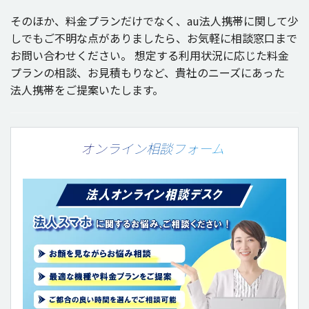
そのほか、
料金
プラン
だけでなく、au
法人携帯
に関して少
しでもご
不明
な点がありましたら、お
気軽
に
相談窓口
まで
お問い合わせください。
想定
する
利用状況
に応じた
料金
プラン
の
相談
、お
見積
もりなど、
貴社
の
ニーズ
にあった
法人携帯
をご
提案
いたします。
オンライン相談フォーム