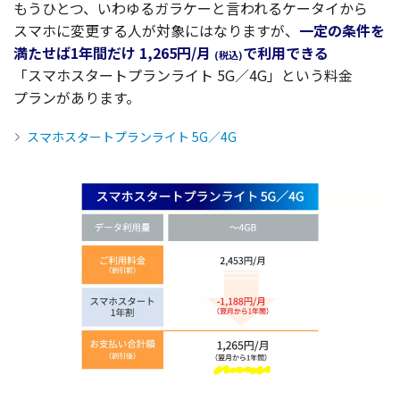
もうひとつ、いわゆる
ガラケー
と言われる
ケータイ
から
スマホ
に
変更
する人が
対象
にはなりますが、
一定
の
条件
を
満たせば1
年間
だけ 1,265円/月
で
利用
できる
(
税込
)
「スマホスタートプランライト
5G／4G」という
料金
プラン
があります。
スマホスタートプランライト 5G／4G