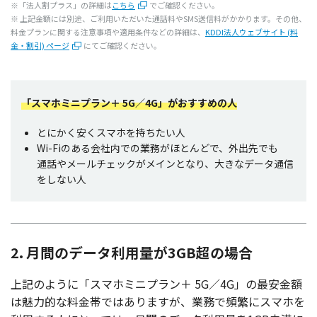
※「
法人割
プラス」
の
詳細
は
こちら
でご
確認
ください。
※
上記金額
には
別途
、ご
利用
いただいた
通話料
やSMS
送信料
がかかります。その他、
料金
プラン
に関する
注意事項
や
適用条件
などの
詳細
は、
KDDI法人ウェブサイト (料
金・割引) ページ
にてご確認ください。
「スマホミニプラン＋ 5G／4G」がおすすめの人
とにかく安く
スマホ
を持ちたい人
Wi-Fiのある
会社内
での
業務
がほとんどで、
外出先
でも
通話
や
メールチェック
が
メイン
となり、大きな
データ
通信
をしない人
2. 月間のデータ利用量が3GB超の場合
上記
のように「
スマホミニプラン＋
5G／4G」の
最安金額
は
魅力的
な
料金帯
ではありますが、
業務
で
頻繁
に
スマホ
を