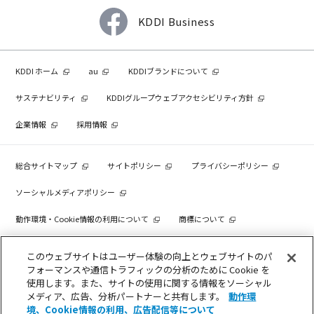
KDDI Business
KDDI ホーム
au
KDDIブランドについて
サステナビリティ
KDDIグループウェブアクセシビリティ方針
企業情報
採用情報
総合サイトマップ
サイトポリシー
プライバシーポリシー
ソーシャルメディアポリシー
動作環境・Cookie情報の利用について
商標について
個人情報を売却しないでください
このウェブサイトはユーザー体験の向上とウェブサイトのパ
フォーマンスや通信トラフィックの分析のために Cookie を
使用します。また、サイトの使用に関する情報をソーシャル
メディア、広告、分析パートナーと共有します。
動作環
COPYRIGHT © KDDI CORPORATION, ALL RIGHTS RESERVED.
境、Cookie情報の利用、広告配信等について