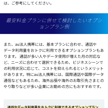
は、ご
参考
にしてください。
最安料金プランに併せて検討したいオプシ
ョンプラン例
また、au
法人携帯
には、
基本
プラン
に合わせ、
通話
や
データ
利用量
をお
トク
に
利用
できる
オプションプラン
もあ
ります。
通話
が多い人や
データ
使用
が増えた月の
対応
な
ど、
ニーズ
に合わせて
選択
できるため、
ビジネスシーン
で
の
利用状況
に応じて、
コスト
を抑えられるという
メリット
があります。特にau
法人携帯
には、
国際通話
や
国際
データ
通信
などもあるため、
海外出張
や
海外
のお
取引先
さまとの
やり取りなどが多い
企業
にお勤めの方にもおすすめです。
通話やデータ利用量をおトクに利用できるオプションプラン