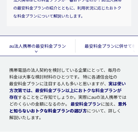
の最安料金プランの紹介とともに、利用状況に応じたおトク
な料金プランについて解説いたします。
au法人携帯の最安料金プラン
最安料金プランに併せて検
携帯電話
の
法人契約
を
検討
している
企業
にとって、
毎月
の
料金
は
大事
な
検討材料
のひとつです。
特に
各通信会社
の
最安料金
プラン
に
注目
する人も多いと思いますが、
実は使い
方次第
では、
最安料金
プラン
以上
にお
トク
な
料金
プラン
が
存在
することをご
存知
でしょうか。
実際
にauの
法人携帯
では
どのくらいの
金額
になるのか。
最安料金
プラン
に加え、
意外
と知らないお
トク
な
料金
プラン
の選び方
について、詳しく
解説
いたします。