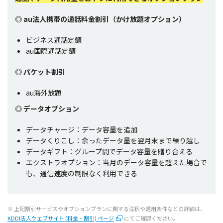
◎ au法人携帯の通話料金割引（かけ放題オプション）
ビジネス通話定額
au国際通話定額
◎ パケット割引
au海外放題
◎ データオプション
データチャージ：データ容量を追加
データくりこし：余ったデータ量を翌月末まで繰り越し
データギフト：グループ間でデータ容量を贈り合える
エクストラオプション：当月のデータ容量を超えた場合で
も、通信速度の制限なく利用できる
※ 上記割引サービスやオプションプランに関する注釈や適用条件などの詳細は、
KDDI法人ウェブサイト (料金・割引) ページ
にてご確認ください。