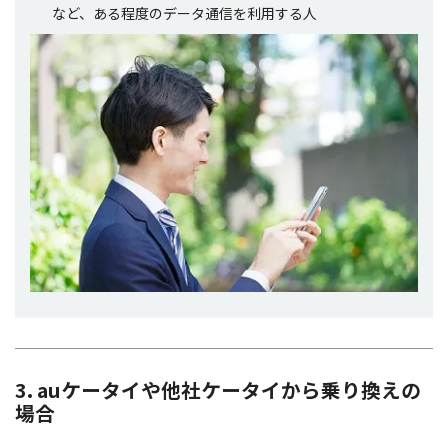
など、ある
程度
の
データ
通信
を
利用
する人
3. auケータイや他社ケータイから乗り換えの
場合