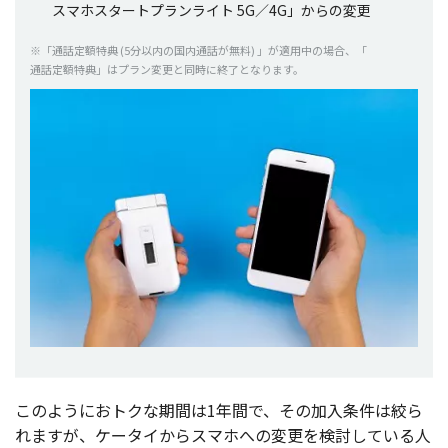
スマホスタートプランライト
5G／4G」からの
変更
※「
通話定額特典
(5
分以内
の
国内通話
が
無料
) 」が
適用中
の
場合
、「
通話定額特典
」は
プラン
変更
と
同時
に
終了
となります。
このようにお
トク
な
期間
は1
年間
で、その
加入条件
は絞ら
れますが、
ケータイ
から
スマホ
への
変更
を
検討
している人