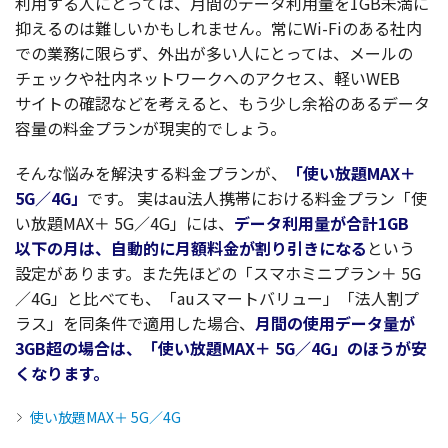
利用
する人にとっては、
月間
の
データ
利用量
を1GB
未満
に
抑えるのは難しいかもしれません。常にWi-Fiのある
社内
での
業務
に限らず、
外出
が多い人にとっては、
メール
の
チェック
や
社内
ネットワーク
への
アクセス
、軽いWEB
サイト
の
確認
などを考えると、もう少し
余裕
のある
データ
容量
の
料金
プラン
が
現実的
でしょう。
そんな悩みを
解決
する
料金
プラン
が、
「使い
放題
MAX＋
5G／4G」
です。
実はau
法人携帯
における
料金
プラン
「使
い
放題
MAX＋ 5G／4G」には、
データ
利用量
が
合計1
GB
以下
の月は、
自動的
に
月額料金
が割り引きになる
という
設定
があります。また先ほどの「スマホミニプラン＋ 5G
／4G」と比べても、「auスマートバリュー」「法人割プ
ラス」を同条件で適用した場合、
月間の使用データ量が
3GB超の場合は、「使い放題MAX＋ 5G／4G」のほうが安
くなります。
使い放題MAX＋ 5G／4G