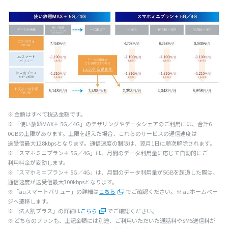
※
金額
はすべて
税込
金額
です。
※ 「使い
放題
MAX＋ 5G／4G」の
テザリング
や
データシェア
のご
利用
には、
合計6
0GBの
上限
があります。
上限
を超えた
場合
、これらの
サービス
の
通信速度
は
送受信最大
128kbpsとなります。
通信速度
の
制限
は、
翌月
1日に
順次解除
されます。
※「
スマホミニプラン＋
5G／4G」は、
月間
の
データ
利用量
に応じて
自動的
にご
利用料金
が
変動
します。
※「
スマホミニプラン＋
5G／4G」は、
月間
の
データ
利用量
が5GBを
超過
した際は、
通信速度
が
送受信最大
300kbpsとなります。
※「au
スマートバリュー」
の
詳細
は
こちら
でご
確認
ください。※ auホームペー
ジへ遷移します。
※「
法人割
プラス」
の
詳細
は
こちら
でご
確認
ください。
※ どちらの
プラン
も、
上記金額
には
別途
、ご
利用
いただいた
通話料
やSMS
送信料
が