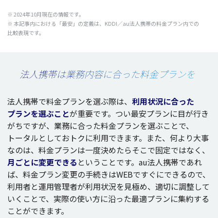
※ 2024年10
月現在
の
情報
です。
※
本記事内
における「
最安
」の
定義
は、KDDI／au
法人携帯
の
料金
プラン
内での
比較表現
です。
法人携帯は業務内容に合った料金プランを
法人携帯
で
料金
プラン
を選ぶ際は、
利用状況
に合った
プラン
を選ぶこと
が
重要
です。つい
最安
プラン
に目が行き
がちですが、
業務
に合った
料金
プラン
を選ぶことで、
トータル
としてお
トク
に
利用
できます。また、何より
大事
なのは、
料金
プラン
は
一度決
めたらそこで
固定
ではなく、
月ごとに
変更
できる
ということです。au
法人携帯
であれ
ば、
料金
プラン
変更
の
手続
きはWEBですぐにできるので、
利用者
と
運用管理者
が
利用状況
を
見極
め、
適切
に
調整
して
いくことで、
実際
の使い方に沿った
最適
プラン
に
集約
する
ことができます。