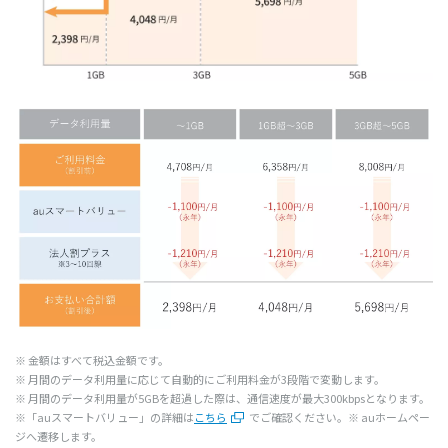
※
金額
はすべて
税込金額
です。
※
月間
の
データ
利用量
に応じて
自動的
にご
利用料金
が3
段階
で
変動
します。
※
月間
の
データ
利用量
が5GBを
超過
した際は、
通信速度
が
最大
300kbpsとなります。
※「au
スマートバリュー」
の
詳細
は
こちら
でご
確認
ください。※ auホームペー
ジへ遷移します。