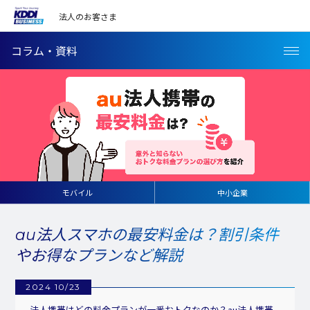
法人のお客さま
コラム・資料
モバイル
中小企業
au法人スマホの最安料金は？割引条件
やお得なプランなど解説
2024 10/23
法人携帯はどの料金プランが一番おトクなのか？au法人携帯