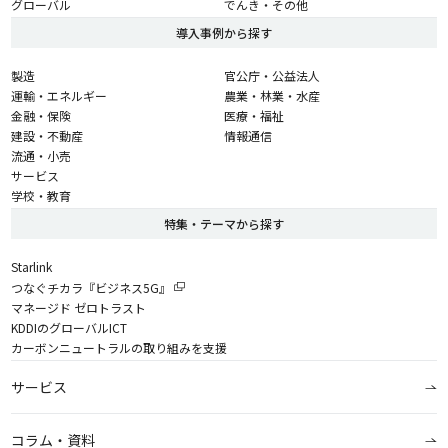
グローバル
でんき・その他
導入事例から探す
製造
官公庁・公益法人
運輸・エネルギー
農業・林業・水産
金融・保険
医療・福祉
建設・不動産
情報通信
流通・小売
サービス
学校・教育
特集・テーマから探す
Starlink
つなぐチカラ『ビジネス5G』
マネージド ゼロトラスト
KDDIのグローバルICT
カーボンニュートラルの取り組みを支援
サービス
コラム・資料