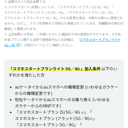
※
金額
はすべて
税込
金額
です。
※
スマホスタート
1
年割
については、「
スマホスタートプラン
(S) 5G／4G」「
スマホスタートプラン
(
フラット
) 5G／4G」「
スマホスタートプラン
5G／4G」「
スマホスタートプランライト
5G／4G」からの
変更
の
場合
、
本割引
は新たに
適用
され
ません。ただし、
プラン
変更時点
で
本割引
が
適用
されていた方は、
残期間分
の
割引
が
継続
して
適用
されます。
※
上記金額
には
別途
、ご
利用
いただいた
通話料
やSMS
送信料
がかかります。その他、
料金
プラン
に関する
注釈
や
適用条件
などの
詳細
は、
「
スマホスタートプランライト
5G／4G
」の紹介ページにてご確認ください。
「スマホスタートプランライト 5G／4G 」加入条件
以下のい
ずれかを満たした方
au
ケータイ
からau
スマホ
への
機種変更
(いわゆる
ガラケー
からの
機種変更
です)
他社
ケータイ
からau
スマホ
へのお乗り換え (いわゆる
ガラケー
からのMNPです)
「
スマホスタートプラン
(S) 5G／4G
」「
※
スマホスタートプラン
(
フラット
) 5G／4G
」
※
「
スマホスタートプラン
5G／4G」「