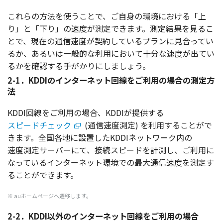
これらの
方法
を使うことで、ご
自身
の
環境
における「上
り」と「下り」の
速度
が
測定
できます。
測定結果
を見るこ
とで、
現在
の
通信速度
が
契約
している
プラン
に
見合
ってい
るか、あるいは
一般的
な
利用
において
十分
な
速度
が出てい
るかを
確認
する手がかりにしましょう。
2-1．KDDIのインターネット回線をご利用の場合の測定方
法
KDDI
回線
をご
利用
の
場合
、KDDIが
提供
する
スピードチェック
(
通信速度測定
) を
利用
することがで
きます。
全国各地
に
設置
したKDDI
ネットワーク
内の
速度測定
サーバー
にて、
接続
スピード
を
計測
し、ご
利用
に
なっている
インターネット
環境
での
最大通信速度
を
測定
す
ることができます。
※ auホームページへ遷移します。
2-2．KDDI以外のインターネット回線をご利用の場合