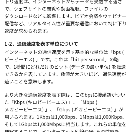
下り
速度
は、
インターネット
から
データ
を
受信
する速さ
で、
ウェブサイト
の
閲覧
や
動画視聴
、
ファイル
の
ダウンロード
などに
影響
します。
ビデオ
会議
や
ウェビナー
配信
など、
リアルタイム
性が
重要
な
通信
において特に下り
速度
が求められます。
1-2．通信速度を表す単位について
インターネット
の
通信速度
を示す
基本的
な
単位
は「bps (
ビーピーエス
) 」です。これは「bit per second」の略
で、1
秒間
にどれだけの
ビット
(
データ
の
最小単位
) を
転送
できるかを表しています。
数値
が大きいほど、
通信速度
が
速いことを
意味
します。
より大きな
通信速度
を表す際は、このbpsに
接頭語
がつい
た「Kbps (
キロビーピーエス
) 」、「Mbps (
メガビーピーエス
) 」、「Gbps (
ギガビーピーエス
) 」が
用いられます。1Kbpsは1,000bps、1Mbpsは1,000Kbps、
そして1Gbpsは1,000Mbpsに
相当
します。これらの
単位
を
理解
することで、
インターネット
回線
やWi-Fiの
性能
を