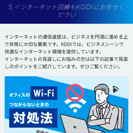
5.インターネット回線もKDDIにお任せく
ださい
インターネット
の
通信速度
は、
ビジネス
を
円滑
に進める上
で
非常
に
大切
な
要素
です。KDDIでは、
ビジネスシーン
で
快適
な
インターネット
環境
を
提供
しています。
インターネット
の
見直
しにお悩みの方は
以下
の
記事
で
見直
しの
ポイント
をご
紹介
しています。ぜひご覧ください。