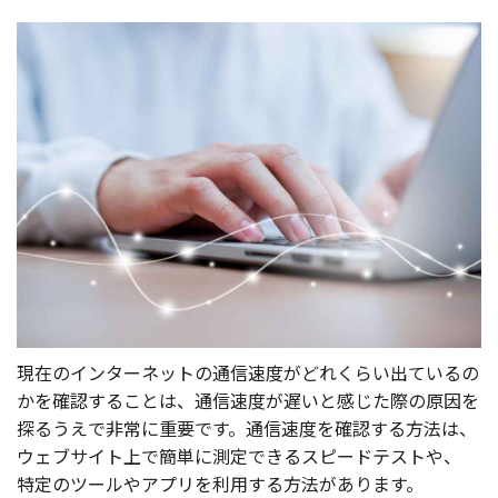
現在
の
インターネット
の
通信速度
がどれくらい出ているの
かを
確認
することは、
通信速度
が遅いと感じた際の
原因
を
探るうえで
非常
に
重要
です。
通信速度
を
確認
する
方法
は、
ウェブサイト
上で
簡単
に
測定
できる
スピードテスト
や、
特定
の
ツール
や
アプリ
を
利用
する
方法
があります。