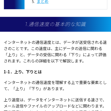
まとめ
1.通信速度の基本的な知識
インターネット
の
通信速度
とは、
データ
が
送受信
される速
さのことです。この
速度
は、主に
データ
の
送信
に関わる
「上り」と、
データ
の
受信
に関わる「下り」によって
評価
されます。これらの
詳細
を
以下
で
解説
します。
1-1．上り、下りとは
インターネット
の
通信速度
を
理解
する上で
重要
な
要素
とし
て、「上り」「下り」があります。
上り
速度
は、
データ
を
インターネット
に
送信
する速さで、
メール
送信
や
ファイル
の
アップロード
などに関わります。