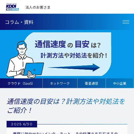
法人のお客さま
コラム・資料
クラウド（SaaS）
ネットワーク
衛星通信
中小企業
通信速度の目安は？計測方法や対処法を
ご紹介！
2025 6/30
業務に欠かせないインターネット。その快適さを左右するの