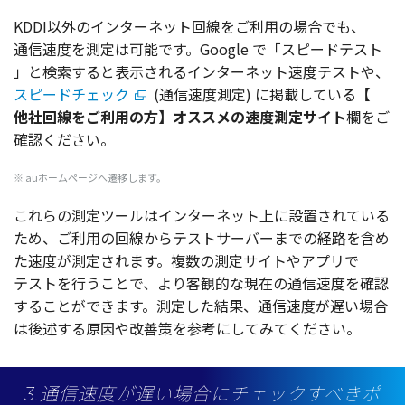
KDDI
以外
の
インターネット
回線
をご
利用
の
場合
でも、
通信速度
を
測定
は
可能
です。Google で「
スピードテスト
」と
検索
すると
表示
される
インターネット
速度
テスト
や、
スピードチェック
(
通信速度測定
) に
掲載
している
【
他社回線
をご
利用
の方】
オススメ
の
速度測定
サイト
欄をご
確認
ください。
※ auホームページへ遷移します。
これらの
測定
ツール
は
インターネット
上に
設置
されている
ため、ご
利用
の
回線
から
テストサーバー
までの
経路
を含め
た
速度
が
測定
されます。
複数
の
測定
サイト
や
アプリ
で
テスト
を行うことで、より
客観的
な
現在
の
通信速度
を
確認
することができます。
測定
した
結果
、
通信速度
が遅い
場合
は
後述
する
原因
や
改善策
を
参考
にしてみてください。
3.通信速度が遅い場合にチェックすべきポ