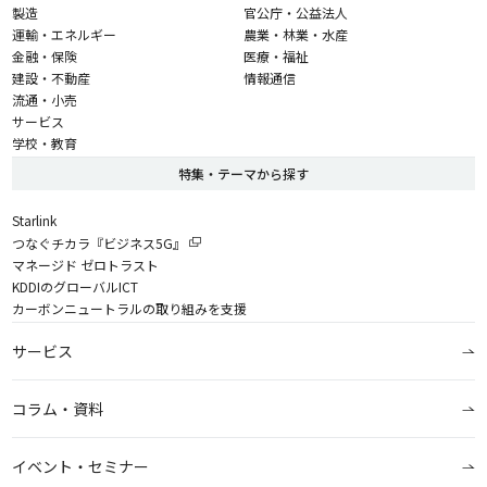
製造
官公庁・公益法人
運輸・エネルギー
農業・林業・水産
金融・保険
医療・福祉
建設・不動産
情報通信
流通・小売
サービス
学校・教育
特集・テーマから探す
Starlink
つなぐチカラ『ビジネス5G』
マネージド ゼロトラスト
KDDIのグローバルICT
カーボンニュートラルの取り組みを支援
サービス
コラム・資料
イベント・セミナー