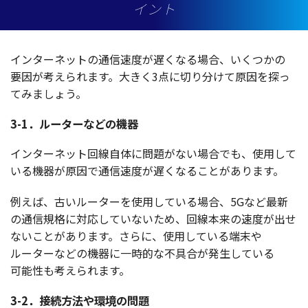
イント
インターネット
の
通信速度
が遅くなる
場合
、いくつかの
要因
が考えられます。大きく3点に切り分けて
原因
を探っ
てみましょう。
3-1．ルーターなどの機器
インターネット
回線自体
に
問題
がない
場合
でも、
使用
して
いる
機器
が
原因
で
通信速度
が遅くなることがあります。
例えば、古い
ルーター
を
使用
している
場合
、5Gなど
最新
の
通信規格
に
対応
していないため、
回線本来
の
速度
が出せ
ないことがあります。さらに、
使用
している
端末
や
ルーター
などの
機器
に
一時的
な
不具合
が
発生
している
可能性
も考えられます。
3-2．接続方法や環境の問題