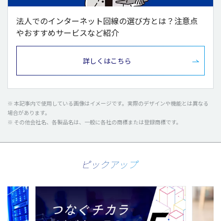
法人でのインターネット回線の選び方とは？注意点
やおすすめサービスなど紹介
詳しくはこちら
※
本記事内
で
使用
している
画像
は
イメージ
です。
実際
の
デザイン
や
機能
とは異なる
場合
があります。
※ その
他会社名
、
各製品名
は、
一般
に
各社
の
商標
または
登録商標
です。
ピックアップ