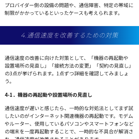
プロバイダー
側の
設備
の
問題
や、
通信障害
、
特定
の
帯域
に
制限
がかかっているといった
ケース
も考えられます。
4.通信速度を改善するための対策
通信速度
の
改善
に向けた
対策
として、「
機器
の
再起動
や
設置場所
の
見直
し」「
接続方法
の
変更
」「
契約
の
見直
し」
の3点が挙げられます。1点ずつ
詳細
を
確認
してみましょ
う。
4-1．機器の再起動や設置場所の見直し
通信速度
が遅いと感じたら、
一時的
な
対処法
としてまず試
したいのが
インターネット
関連機器
の
再起動
です。
モデム
や
ルーター
、
使用
している
パソコン
や
スマートフォン
など
の
端末
を
一度再起動
することで、
一時的
な
不具合
が
解消
さ