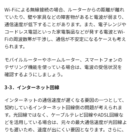
Wi-Fiによる
無線接続
の
場合
、
ルーター
からの
距離
が離れ
ていたり、壁や
家具
などの
障害物
があると
電波
が弱まり、
通信速度
が
低下
することがあります。また、
電子
レンジ
や
コードレス
電話
といった
家電製品
などが発する
電波
とWi-
Fiの
周波数帯
が
干渉
し、
通信
が
不安定
になる
ケース
も考え
られます。
モバイルルーター
や
ホームルーター
、
スマートフォン
の
テザリング
機能
を使っている
場合
は、
電波
の
受信状況
を
確認
するようにしましょう。
3-3．インターネット回線
インターネット
の
通信速度
が遅くなる
要因
の一つとして、
契約
している
インターネット
回線側
の
問題
が考えられま
す。
光回線
ではなく、
ケーブルテレビ
回線
やADSL
回線
な
どを
活用
している
場合
は、元々の
最大通信速度
が
光回線
よ
りも遅いため、
速度
が出にくい
要因
となります。さらに、