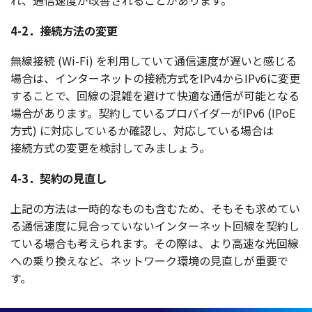
れ、
通信速度
が
改善
されることがあります。
4-2．接続方法の変更
無線接続 (
Wi-Fi) を
利用
していて
通信速度
が遅いと感じる
場合
は、
インターネット
の
接続方式
をIPv4からIPv6に
変更
することで、
回線
の
混雑
を避けて
快適
な
通信
が
可能
となる
場合
があります。
契約
している
プロバイダー
がIPv6 (IPoE
方式
) に
対応
しているか
確認
し、
対応
している
場合
は
接続方式
の
変更
を
検討
してみましょう。
4-3．契約の見直し
上記
の
方法
は
一時的
なものも含むため、そもそも求めてい
る
通信速度
に
見合
っていない
インターネット
回線
を
契約
し
ている
場合
も考えられます。その際は、より
高速
な
光回線
への乗り換えなど、
ネットワーク
環境
の
見直
しが
重要
で
す。