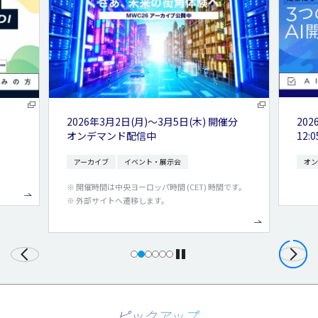
催分
2026年8月24日(月) , 10月9日(金)
202
12:05～13:00
14:
オンライン開催
申込受付中
オン
です。
ピックアップ