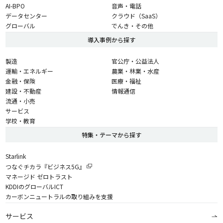
AI-BPO
音声・電話
データセンター
クラウド（SaaS）
グローバル
でんき・その他
導入事例から探す
製造
官公庁・公益法人
運輸・エネルギー
農業・林業・水産
金融・保険
医療・福祉
建設・不動産
情報通信
流通・小売
サービス
学校・教育
特集・テーマから探す
Starlink
つなぐチカラ『ビジネス5G』
マネージド ゼロトラスト
KDDIのグローバルICT
カーボンニュートラルの取り組みを支援
サービス