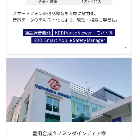
金融・保険
1名～100名
スマートフォンの通話録音を大幅に省力化。
音声データのテキスト化により、管理・検索も容易に。
通話録音機能
KDDI Voice Viewer
モバイル
KDDI Smart Mobile Safety Manager
豊田合成ウノミンダインディア様