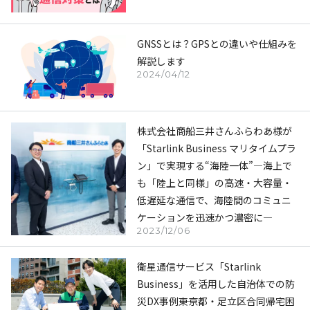
GNSSとは？GPSとの違いや仕組みを
解説します
2024/04/12
株式会社商船三井さんふらわあ様が
「Starlink Business マリタイムプラ
ン」で実現する“海陸一体”―海上で
も「陸上と同様」の高速・大容量・
低遅延な通信で、海陸間のコミュニ
ケーションを迅速かつ濃密に―
2023/12/06
衛星通信サービス「Starlink
Business」を活用した自治体での防
災DX事例――東京都・足立区合同帰宅困