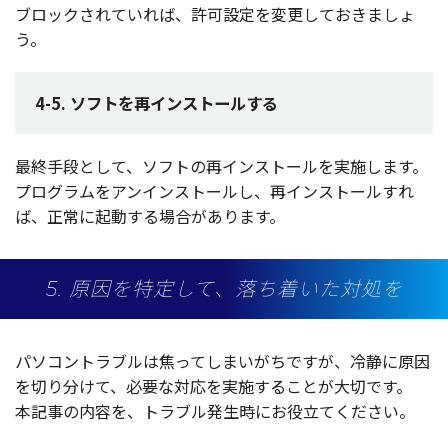
ブロック
されていれば、
許可設定
を
変更
しておきましょ
う。
4-5. ソフトを再インストールする
最終手段
として、
ソフト
の再
インストール
を
実施
します。
プログラム
を
アンインストール
し、再
インストール
すれ
ば、
正常
に
起動
する
場合
があります。
5. 原因を特定して、落ち着いた対処を
パソコントラブル
は焦ってしまいがちですが、
冷静
に
原因
を切り分けて、
必要
な
対応
を
実施
することが
大切
です。
本記事
の
内容
を、
トラブル
発生時
にお
役立
てください。