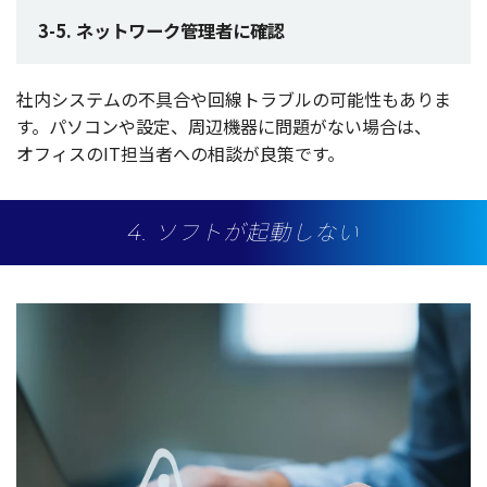
3-5. ネットワーク管理者に確認
社内
システム
の
不具合
や
回線
トラブル
の
可能性
もありま
す。
パソコン
や
設定
、
周辺機器
に
問題
がない
場合
は、
オフィス
のIT
担当者
への
相談
が
良策
です。
4. ソフトが起動しない