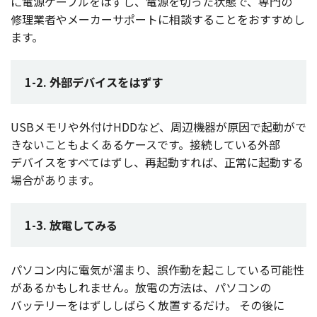
に
電源
ケーブル
をはずし、
電源
を切った
状態
で、
専門
の
修理業者
や
メーカーサポート
に
相談
することをおすすめし
ます。
1-2. 外部デバイスをはずす
USB
メモリ
や
外付
けHDDなど、
周辺機器
が
原因
で
起動
がで
きないこともよくある
ケース
です。
接続
している
外部
デバイス
をすべてはずし、
再起動
すれば、
正常
に
起動
する
場合
があります。
1-3. 放電してみる
パソコン
内に
電気
が溜まり、
誤作動
を起こしている
可能性
があるかもしれません。
放電
の
方法
は、
パソコン
の
バッテリー
をはずししばらく
放置
するだけ。
その後に