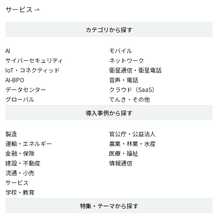
サービス
カテゴリから探す
AI
モバイル
サイバーセキュリティ
ネットワーク
IoT・コネクティッド
衛星通信・衛星電話
AI-BPO
音声・電話
データセンター
クラウド（SaaS）
グローバル
でんき・その他
導入事例から探す
製造
官公庁・公益法人
運輸・エネルギー
農業・林業・水産
金融・保険
医療・福祉
建設・不動産
情報通信
流通・小売
サービス
学校・教育
特集・テーマから探す