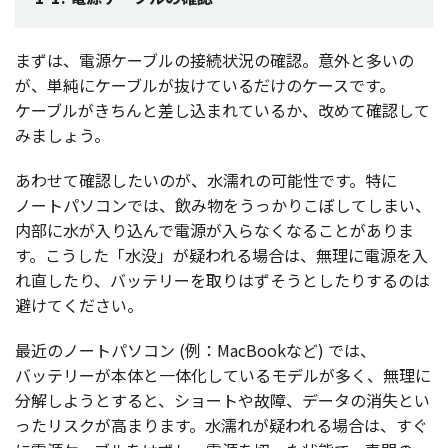
まずは、
電源
ケーブル
の
接続状況
の
確認
。
意外
と多いの
が、
単純
に
ケーブル
が抜けているだけの
ケース
です。
ケーブル
がきちんと差し込まれているか、改めて
確認
して
みましょう。
あわせて
確認
したいのが、
水濡
れの
可能性
です。特に
ノートパソコン
では、飲み物をうっかりこぼしてしまい、
内部
に水が入り込んで
電源
が入らなくなることがありま
す。こうした「
水没
」が疑われる
場合
は、
無理
に
電源
を入
れ直したり、
バッテリー
を取りはずそうとしたりするのは
避けてください。
最近
の
ノートパソコン
(例：MacBookなど) では、
バッテリー
が
本体
と
一体化
している
モデル
が多く、
無理
に
分解
しようとすると、
ショート
や
故障
、
データ
の
消失
とい
った
リスク
が高まります。
水濡
れが疑われる
場合
は、すぐ