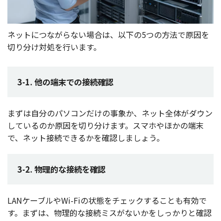
ネット
につながらない
場合
は、
以下
の5つの
方法
で
原因
を
切り分け
対処
を行います。
3-1. 他の端末での接続確認
まずは
自分
の
パソコン
だけの
事象
か、
ネット
全体
が
ダウン
しているのか
原因
を切り分けます。
スマホ
やほかの
端末
で、
ネット
接続
できるかを
確認
しましょう。
3-2. 物理的な接続を確認
LAN
ケーブル
やWi-Fiの
状態
を
チェック
することも
有効
で
す。まずは、
物理的
な
接続
ミス
がないかをしっかりと
確認