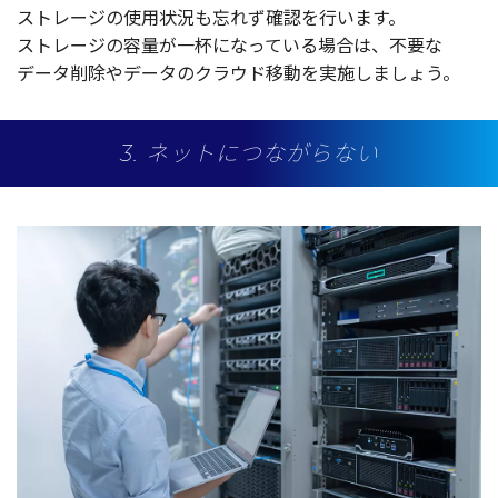
ストレージ
の
使用状況
も忘れず
確認
を行います。
ストレージ
の
容量
が
一杯
になっている
場合
は、
不要
な
データ
削除
や
データ
の
クラウド
移動
を
実施
しましょう。
3. ネットにつながらない