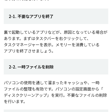
2-1. 不要なアプリを終了
裏で
起動
している
アプリ
などが、
原因
となっている
場合
が
あります。まずは
タスクバー
を右
クリック
して、
タスクマネージャー
を
表示
。
メモリー
を
消費
している
アプリ
を
終了
させましょう。
2-2. 一時ファイルを削除
パソコン
の
使用
を通して溜まった
キャッシュ
や、
一時
ファイル
の
整理
も
有効
です。
パソコン
の
設定画面
から「
ディスククリーンアップ
」を
実行
。
不要
な
ファイル
の
削除
を行います。