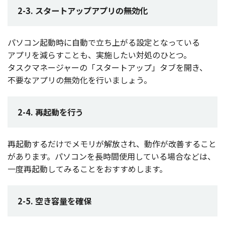
2-3. スタートアップアプリの無効化
パソコン
起動時
に
自動
で立ち上がる
設定
となっている
アプリ
を減らすことも、
実施
したい
対処
のひとつ。
タスクマネージャー
の「
スタートアップ
」
タブ
を開き、
不要
な
アプリ
の
無効化
を行いましょう。
2-4. 再起動を行う
再起動
するだけで
メモリ
が
解放
され、
動作
が
改善
すること
があります。
パソコン
を
長時間使用
している
場合
などは、
一度再起動
してみることをおすすめします。
2-5. 空き容量を確保