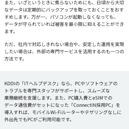
また、いざというときに焦らないためにも、
日頃
から
大切
な
データ
は
定期的
に
バックアップ
を取っておくことをおす
すめします。万が一、
パソコン
が
起動
しなくなっても、
データ
が守られていれば
被害
を
最小限
に抑えることができ
ます。
ただ、
社内
で
対応
しきれない
場合
や、
安定
した
運用
を
実現
したい
場合
は、
外部
の
専門
サービス
を
活用
するのも一つの
方法
です。
KDDIの「IT
ヘルプデスク
」なら、PCや
ソフトウェア
の
トラブル
を
専門
スタッフ
が
サポート
し、
スムーズ
な
業務継続
を
支援
します。また、PC
購入費
とeSIMでの
データ
通信費
が
セット
になった「ConnectIN
採用
PC」を
導入
すれば、
モバイル
Wi-Fi
ルーター
や
テザリング
なしに
外出先
でもPCがご
利用可能
です。