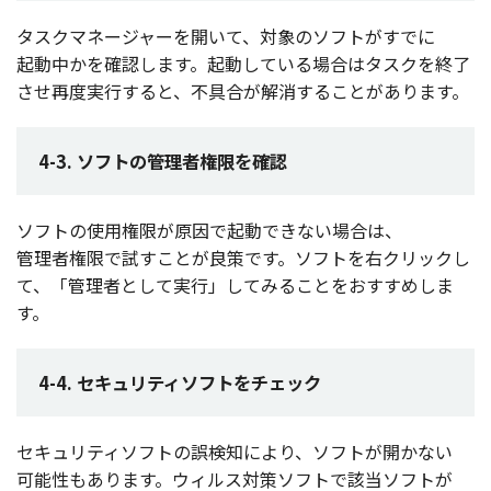
タスクマネージャー
を開いて、
対象
の
ソフト
がすでに
起動中
かを
確認
します。
起動
している
場合
は
タスク
を
終了
させ
再度実行
すると、
不具合
が
解消
することがあります。
4-3. ソフトの管理者権限を確認
ソフト
の
使用権限
が
原因
で
起動
できない
場合
は、
管理者権限
で試すことが
良策
です。
ソフト
を右
クリック
し
て、「
管理者
として
実行
」してみることをおすすめしま
す。
4-4. セキュリティソフトをチェック
セキュリティソフト
の
誤検知
により、
ソフト
が開かない
可能性
もあります。
ウィルス
対策
ソフト
で
該当
ソフト
が