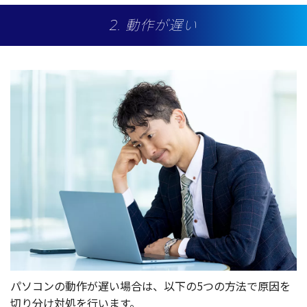
2. 動作が遅い
パソコン
の
動作
が遅い
場合
は、
以下
の5つの
方法
で
原因
を
切り分け
対処
を行います。