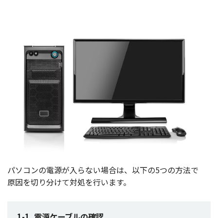
パソコン
の
電源
が入らない
場合
は、
以下
の5つの
方法
で
原因
を切り分けて
対処
を行います。
1-1. 電源ケーブルの確認