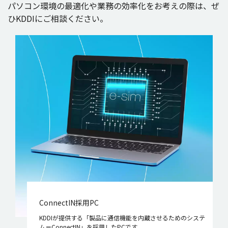
パソコン
環境
の
最適化
や
業務
の
効率化
をお考えの際は、ぜ
ひKDDIにご
相談
ください。
ConnectIN採用PC
KDDIが提供する「製品に通信機能を内蔵させるためのシステ
ム＝ConnectIN」を採用したPCです。