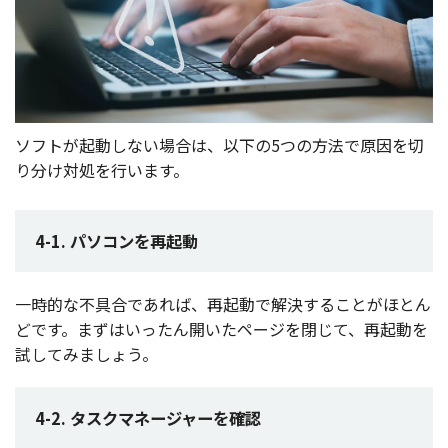
ソフト
が
起動
しない
場合
は、
以下
の5つの
方法
で
原因
を切
り分け
対処
を行います。
4-1. パソコンを再起動
一時的
な
不具合
であれば、
再起動
で
解決
することがほとん
どです。まずはいったん開いた
ページ
を閉じて、
再起動
を
試してみましょう。
4-2. タスクマネージャーを確認