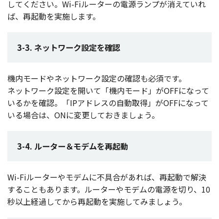
してください。Wi-Fi
ルーター
の
電源
ランプ
が消えていれ
ば、
再起動
を
実施
します。
3-3. ネットワーク設定を確認
機内
モード
や
ネットワーク
設定
の
確認
も
必須
です。
ネットワーク
設定
を開いて「
機内
モード
」がOFFになって
いるかを
確認
。「IP
アドレス
の
自動取得
」がOFFになって
いる
場合
は、ONに
変更
しておきましょう。
3-4. ルーター＆モデムを再起動
Wi-Fi
ルーター
や
モデム
に
不具合
があれば、
再起動
で
解決
することもあります。
ルーター
や
モデム
の
電源
を切り、10
秒以上経過
してから
再起動
を
実施
してみましょう。