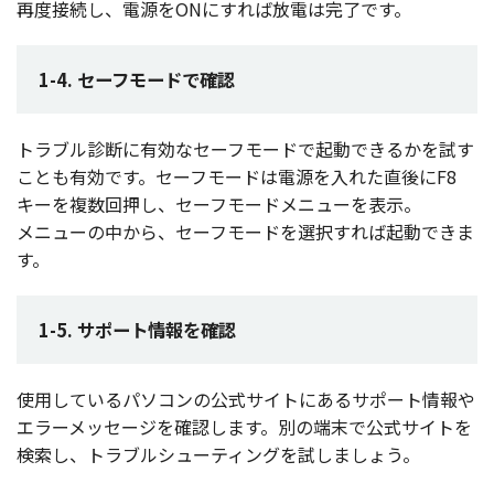
再度接続
し、
電源
をONにすれば
放電
は
完了
です。
1-4. セーフモードで確認
トラブル
診断
に
有効
な
セーフモード
で
起動
できるかを試す
ことも
有効
です。
セーフモード
は
電源
を入れた
直後
にF8
キー
を
複数回押
し、
セーフモードメニュー
を
表示
。
メニュー
の中から、
セーフモード
を
選択
すれば
起動
できま
す。
1-5. サポート情報を確認
使用
している
パソコン
の
公式
サイト
にある
サポート
情報
や
エラーメッセージ
を
確認
します。別の
端末
で
公式
サイト
を
検索
し、
トラブルシューティング
を試しましょう。