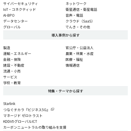
サイバーセキュリティ
ネットワーク
IoT・コネクティッド
衛星通信・衛星電話
AI-BPO
音声・電話
データセンター
クラウド（SaaS）
グローバル
でんき・その他
導入事例から探す
製造
官公庁・公益法人
運輸・エネルギー
農業・林業・水産
金融・保険
医療・福祉
建設・不動産
情報通信
流通・小売
サービス
学校・教育
特集・テーマから探す
Starlink
つなぐチカラ『ビジネス5G』
マネージド ゼロトラスト
KDDIのグローバルICT
カーボンニュートラルの取り組みを支援